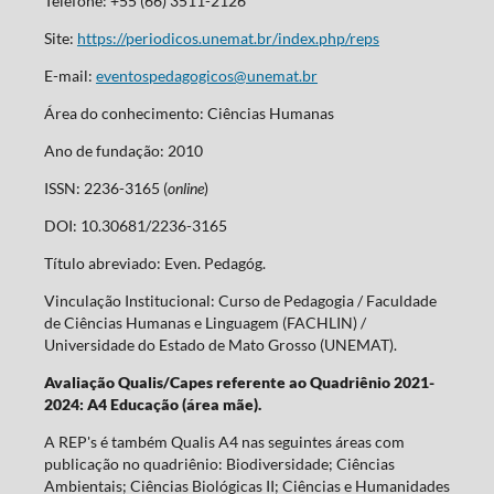
Telefone: +55 (66) 3511-2126
Site:
https://periodicos.unemat.br/index.php/reps
E-mail:
eventospedagogicos@unemat.br
Área do conhecimento: Ciências Humanas
Ano de fundação: 2010
ISSN: 2236-3165 (
online
)
DOI: 10.30681/2236-3165
Título abreviado: Even. Pedagóg.
Vinculação Institucional: Curso de Pedagogia / Faculdade
de Ciências Humanas e Linguagem (FACHLIN) /
Universidade do Estado de Mato Grosso (UNEMAT).
Avaliação Qualis/Capes referente ao Quadriênio 2021-
2024: A4 Educação (área mãe).
A REP's é também Qualis A4 nas seguintes áreas com
publicação no quadriênio: Biodiversidade; Ciências
Ambientais; Ciências Biológicas II; Ciências e Humanidades