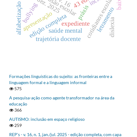
nov./dez. 2025
inclusão escolar
cotidianos escolares
43 ed.
v. 16
alfabetização
bullying
práxis
letramento
apresentação
edição completa
dislexia
expediente
saúde mental
trajetória docente
Formações linguísticas do sujeito: as fronteiras entre a
linguagem formal e a linguagem informal
575
A pesquisa-ação como agente transformador na área da
educação
366
AUTISMO: inclusão em espaço religioso
259
REP's - v. 16, n. 1, jan./jul. 2025 - edição completa, com capa