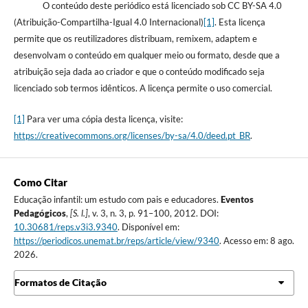
O conteúdo deste periódico está licenciado sob CC BY-SA 4.0
(Atribuição-Compartilha-Igual 4.0 Internacional)
[1]
. Esta licença
permite que os reutilizadores distribuam, remixem, adaptem e
desenvolvam o conteúdo em qualquer meio ou formato, desde que a
atribuição seja dada ao criador e que o conteúdo modificado seja
licenciado sob termos idênticos. A licença permite o uso comercial.
[1]
Para ver uma cópia desta licença, visite:
https://creativecommons.org/licenses/by-sa/4.0/deed.pt_BR
.
Como Citar
Educação infantil: um estudo com pais e educadores.
Eventos
Pedagógicos
,
[S. l.]
, v. 3, n. 3, p. 91–100, 2012. DOI:
10.30681/reps.v3i3.9340
. Disponível em:
https://periodicos.unemat.br/reps/article/view/9340
. Acesso em: 8 ago.
2026.
Formatos de Citação