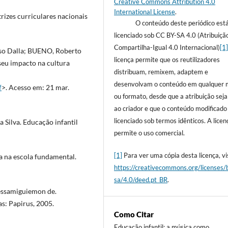
Creative Commons Attribution 4.0
International License
.
rizes curriculares nacionais
O conteúdo deste periódico est
licenciado sob CC BY-SA 4.0 (Atribuiçã
Compartilha-Igual 4.0 Internacional)
[1
so Dalla; BUENO, Roberto
licença permite que os reutilizadores
eu impacto na cultura
distribuam, remixem, adaptem e
desenvolvam o conteúdo em qualquer 
f
>. Acesso em: 21 mar.
ou formato, desde que a atribuição sej
ao criador e que o conteúdo modificado
licenciado sob termos idênticos. A licen
Silva. Educação infantil
permite o uso comercial.
[1]
Para ver uma cópia desta licença, vis
a na escola fundamental.
https://creativecommons.org/licenses/
sa/4.0/deed.pt_BR
.
essamiguiemon de.
s: Papirus, 2005.
Como Citar
Educação infantil: a música como