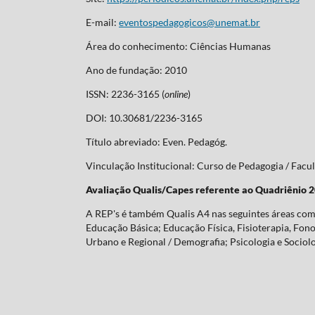
E-mail:
eventospedagogicos@unemat.br
Área do conhecimento: Ciências Humanas
Ano de fundação: 2010
ISSN: 2236-3165 (
online
)
DOI: 10.30681/2236-3165
Título abreviado: Even. Pedagóg.
Vinculação Institucional: Curso de Pedagogia / Fa
Avaliação Qualis/Capes referente ao Quadriênio 
A REP's é também Qualis A4 nas seguintes áreas com 
Educação Básica; Educação Física, Fisioterapia, Fonoa
Urbano e Regional / Demografia; Psicologia e Sociolo