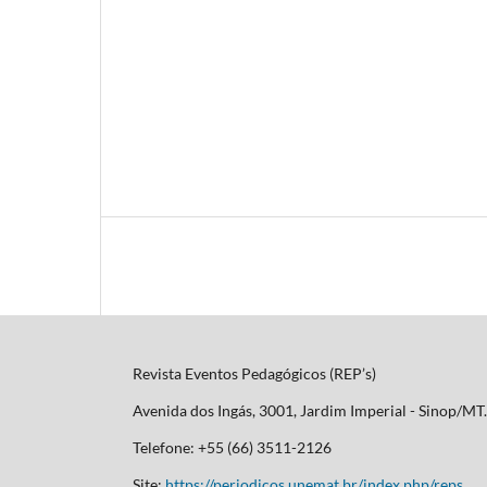
Revista Eventos Pedagógicos (REP’s)
Avenida dos Ingás, 3001, Jardim Imperial - Sinop/M
Telefone: +55 (66) 3511-2126
Site:
https://periodicos.unemat.br/index.php/reps