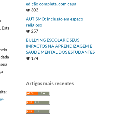
edição completa, com capa
303
á
AUTISMO: inclusão em espaço
o-
religioso
]
. Esta
257
BULLYING ESCOLAR E SEUS
IMPACTOS NA APRENDIZAGEM E
meio
SAÚDE MENTAL DOS ESTUDANTES
a dada
174
 seja
ça
Artigos mais recentes
ite:
by-