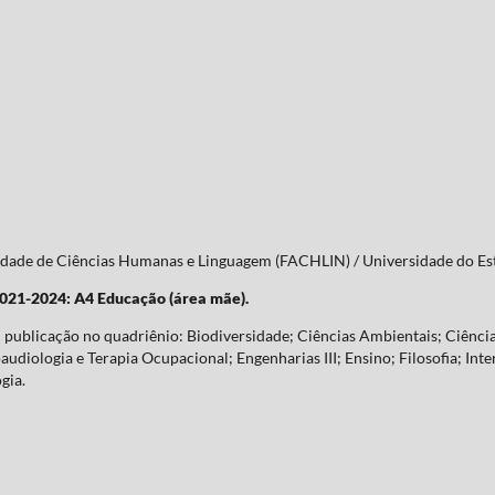
culdade de Ciências Humanas e Linguagem (FACHLIN) / Universidade do 
2021-2024: A4 Educação (área mãe).
publicação no quadriênio: Biodiversidade; Ciências Ambientais; Ciência
udiologia e Terapia Ocupacional; Engenharias III; Ensino; Filosofia; Inte
gia.