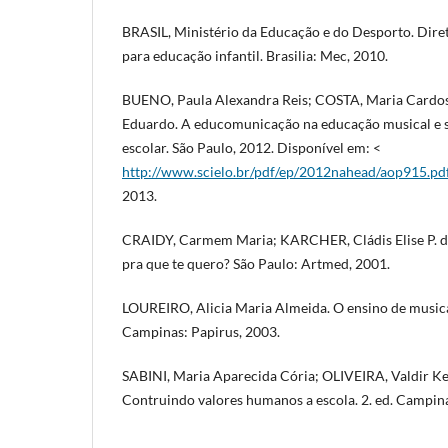
BRASIL, Ministério da Educação e do Desporto. Diret
para educação infantil. Brasilia: Mec, 2010.
BUENO, Paula Alexandra Reis; COSTA, Maria Cardo
Eduardo. A educomunicação na educação musical e s
escolar. São Paulo, 2012. Disponível em: <
http://www.scielo.br/pdf/ep/2012nahead/aop915.pd
2013.
CRAIDY, Carmem Maria; KARCHER, Cládis Elise P. da 
pra que te quero? São Paulo: Artmed, 2001.
LOUREIRO, Alicia Maria Almeida. O ensino de music
Campinas: Papirus, 2003.
SABINI, Maria Aparecida Cória; OLIVEIRA, Valdir K
Contruindo valores humanos a escola. 2. ed. Campina