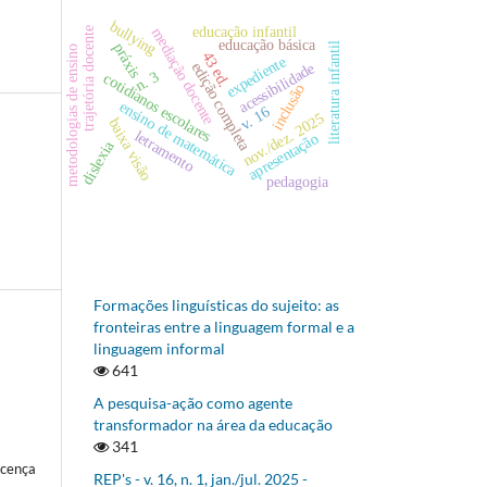
bullying
educação infantil
mediação docente
trajetória docente
educação básica
práxis
literatura infantil
metodologias de ensino
43 ed.
expediente
edição completa
acessibilidade
n. 3
cotidianos escolares
inclusão
ensino de matemática
v. 16
nov./dez. 2025
baixa visão
letramento
apresentação
dislexia
pedagogia
Formações linguísticas do sujeito: as
fronteiras entre a linguagem formal e a
linguagem informal
641
A pesquisa-ação como agente
transformador na área da educação
341
icença
REP's - v. 16, n. 1, jan./jul. 2025 -