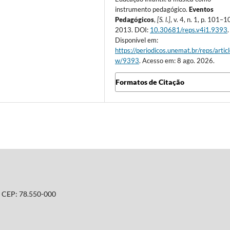
instrumento pedagógico.
Eventos
Pedagógicos
,
[S. l.]
, v. 4, n. 1, p. 101–1
2013. DOI:
10.30681/reps.v4i1.9393
.
Disponível em:
https://periodicos.unemat.br/reps/artic
w/9393
. Acesso em: 8 ago. 2026.
Formatos de Citação
T. CEP: 78.550-000