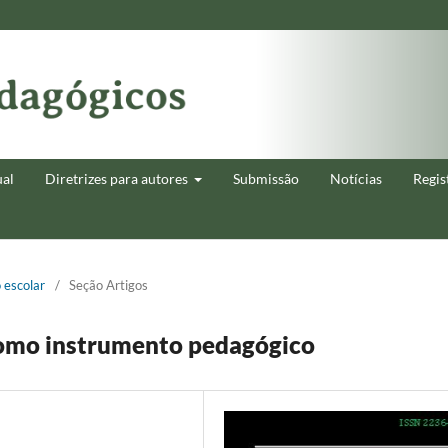
ual
Diretrizes para autores
Submissão
Notícias
Regis
o escolar
/
Seção Artigos
 como instrumento pedagógico