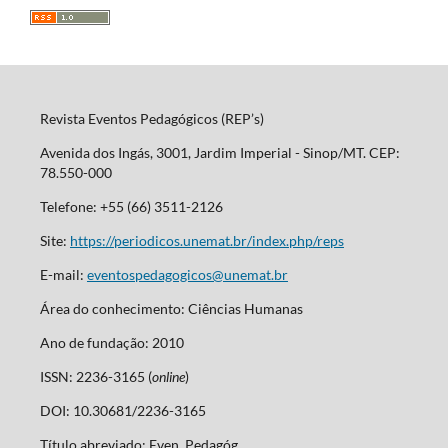
Revista Eventos Pedagógicos (REP’s)
Avenida dos Ingás, 3001, Jardim Imperial - Sinop/MT. CEP:
78.550-000
Telefone: +55 (66) 3511-2126
Site:
https://periodicos.unemat.br/index.php/reps
E-mail:
eventospedagogicos@unemat.br
Área do conhecimento: Ciências Humanas
Ano de fundação: 2010
ISSN: 2236-3165 (
online
)
DOI: 10.30681/2236-3165
Título abreviado: Even. Pedagóg.