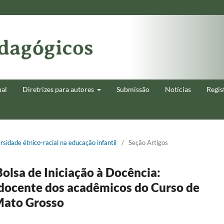
ual
Diretrizes para autores
Submissão
Notícias
Regis
rsidade étnico-racial na educação infantil
/
Seção Artigos
olsa de Iniciação à Docência:
 docente dos acadêmicos do Curso de
Mato Grosso