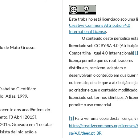
Este trabalho está licenciado sob uma l
Creative Commons Attribution 4.0
International License
.
O conteúdo deste periódico est
licenciado sob CC BY-SA 4.0 (Atribuiçã
do de Mato Grosso.
Compartilha-Igual 4.0 Internacional)
[1
licença permite que os reutilizadores
distribuam, remixem, adaptem e
desenvolvam o conteúdo em qualquer 
ou formato, desde que a atribuição sej
abalho Científico:
ao criador e que o conteúdo modificado
o: Atlas, 1999.
licenciado sob termos idênticos. A licen
permite o uso comercial.
docente dos acadêmicos do
o. [3 Abril 2015].
[1]
Para ver uma cópia desta licença, vis
, 2015. Gravado em 1 celular
https://creativecommons.org/licenses/
sista de iniciação a
sa/4.0/deed.pt_BR
.