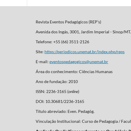
Revista Eventos Pedagógicos (REP’s)
Avenida dos Ingás, 3001, Jardim Imperial - Sinop/M
Telefone: +55 (66) 3511-2126
Site:
https://periodicos.unemat.br/index.php/reps
E-mail:
eventospedagogicos@unemat.br
Área do conhecimento: Ciências Humanas
Ano de fundação: 2010
ISSN: 2236-3165 (
online
)
DOI: 10.30681/2236-3165
Título abreviado: Even. Pedagóg.
Vinculação Institucional: Curso de Pedagogia / Fa