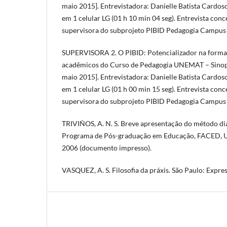
maio 2015]. Entrevistadora: Danielle Batista Cardos
em 1 celular LG (01 h 10 min 04 seg). Entrevista conc
supervisora do subprojeto PIBID Pedagogia Campus 
SUPERVISORA 2. O PIBID: Potencializador na forma
acadêmicos do Curso de Pedagogia UNEMAT – Sinop
maio 2015]. Entrevistadora: Danielle Batista Cardos
em 1 celular LG (01 h 00 min 15 seg). Entrevista conc
supervisora do subprojeto PIBID Pedagogia Campus 
TRIVIÑOS, A. N. S. Breve apresentação do método dial
Programa de Pós-graduação em Educação, FACED, UFR
2006 (documento impresso).
VASQUEZ, A. S. Filosofia da práxis. São Paulo: Expre