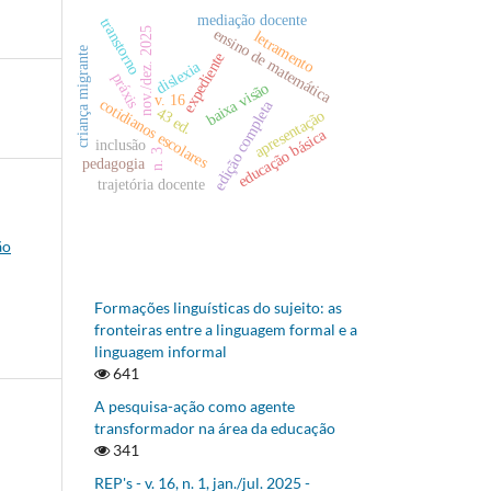
mediação docente
transtorno
ensino de matemática
nov./dez. 2025
letramento
criança migrante
expediente
dislexia
práxis
baixa visão
v. 16
cotidianos escolares
edição completa
43 ed.
apresentação
educação básica
inclusão
n. 3
pedagogia
trajetória docente
ão
Formações linguísticas do sujeito: as
fronteiras entre a linguagem formal e a
linguagem informal
641
A pesquisa-ação como agente
transformador na área da educação
341
REP's - v. 16, n. 1, jan./jul. 2025 -