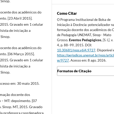
 Sinop.
docente dos acadêmicos do
Como Citar
to. [23 Abril 2015].
O Programa Institucional de Bolsa de
, 2015. Gravado em 1 celular
Iniciação à Docência: potencializador n
formação docente dos acadêmicos do 
sista de iniciação a
de Pedagogia UNEMAT, Sinop - Mato
 Sinop.
Grosso.
Eventos Pedagógicos
,
[S. l.]
, v.
4, p. 88–99, 2015. DOI:
docente dos acadêmicos do
10.30681/reps.v6i4.9727
. Disponível
nto. [06 Março 2015].
https://periodicos.unemat.br/reps/artic
, 2015. Gravado em 1 celular
w/9727
. Acesso em: 8 ago. 2026.
sista de iniciação a
Formatos de Citação
 Sinop.
Acesso em: 30 maio 2015.
mação docente dos
 – MT: depoimento. [07
o. Sinop. MT, 2015. Gravado
pela professora coordenadora