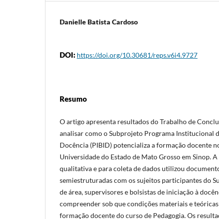
Danielle Batista Cardoso
DOI:
https://doi.org/10.30681/reps.v6i4.9727
Resumo
O artigo apresenta resultados do Trabalho de Conclu
analisar como o Subprojeto Programa Institucional d
Docência (PIBID) potencializa a formação docente n
Universidade do Estado de Mato Grosso em Sinop. A 
qualitativa e para coleta de dados utilizou documento
semiestruturadas com os sujeitos participantes do 
de área, supervisores e bolsistas de iniciação à docê
compreender sob que condições materiais e teóricas 
formação docente do curso de Pedagogia. Os result