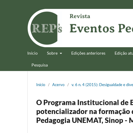
Início
Sobre
Edições anteriores
Edição at
Pesquisa
Início
/
Acervo
/
v. 6 n. 4 (2015): Desigualdade e dive
O Programa Institucional de B
potencializador na formação
Pedagogia UNEMAT, Sinop - 