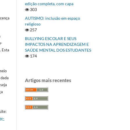
edição completa, com capa
303
AUTISMO: inclusão em espaço
icença
religioso
257
á
BULLYING ESCOLAR E SEUS
o-
IMPACTOS NA APRENDIZAGEM E
SAÚDE MENTAL DOS ESTUDANTES
]
. Esta
174
meio
a dada
Artigos mais recentes
 seja
ça
ite:
by-