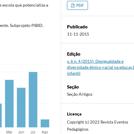
 escola que potencializa a
PDF
nte. Subprojeto PIBID.
Publicado
11-11-2015
Edição
v. 6 n. 4 (2015): Desigualdade e
diversidade étnico-racial na educaç
infantil
Seção
Seção Artigos
Licença
Copyright (c) 2022 Revista Eventos
Pedagógicos