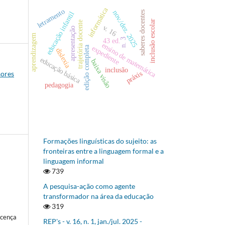
informática
letramento
nov./dez. 2025
saberes docentes
educação infantil
inclusão escolar
trajetória docente
v. 16
apresentação
aprendizagem
43 ed.
n. 3
ensino de matemática
expediente
edição completa
dislexia
educação básica
baixa visão
inclusão
práxis
sores
pedagogia
Formações linguísticas do sujeito: as
fronteiras entre a linguagem formal e a
linguagem informal
739
A pesquisa-ação como agente
transformador na área da educação
319
icença
REP's - v. 16, n. 1, jan./jul. 2025 -