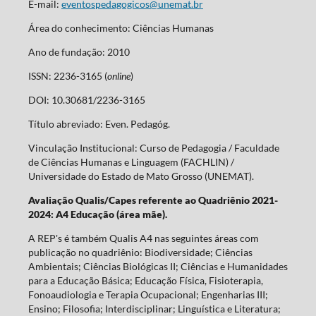
E-mail:
eventospedagogicos@unemat.br
Área do conhecimento: Ciências Humanas
Ano de fundação: 2010
ISSN: 2236-3165 (
online
)
DOI: 10.30681/2236-3165
Título abreviado: Even. Pedagóg.
Vinculação Institucional: Curso de Pedagogia / Faculdade
de Ciências Humanas e Linguagem (FACHLIN) /
Universidade do Estado de Mato Grosso (UNEMAT).
Avaliação Qualis/Capes referente ao Quadriênio 2021-
2024: A4 Educação (área mãe).
A REP's é também Qualis A4 nas seguintes áreas com
publicação no quadriênio: Biodiversidade; Ciências
Ambientais; Ciências Biológicas II; Ciências e Humanidades
para a Educação Básica; Educação Física, Fisioterapia,
Fonoaudiologia e Terapia Ocupacional; Engenharias III;
Ensino; Filosofia; Interdisciplinar; Linguística e Literatura;