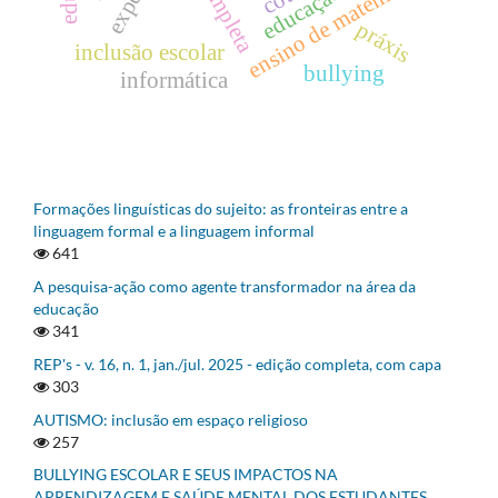
ensino de matemática
práxis
inclusão escolar
bullying
informática
Formações linguísticas do sujeito: as fronteiras entre a
linguagem formal e a linguagem informal
641
A pesquisa-ação como agente transformador na área da
educação
341
REP's - v. 16, n. 1, jan./jul. 2025 - edição completa, com capa
303
AUTISMO: inclusão em espaço religioso
257
BULLYING ESCOLAR E SEUS IMPACTOS NA
APRENDIZAGEM E SAÚDE MENTAL DOS ESTUDANTES