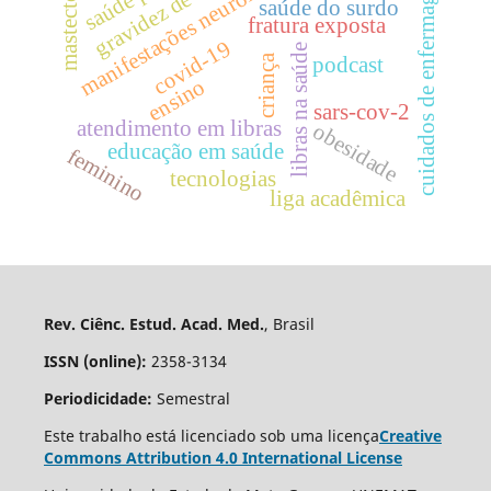
gravidez de alto risco
manifestações neurológicas
mastectomia
cuidados de enfermagem
saúde do surdo
fratura exposta
covid-19
libras na saúde
criança
podcast
ensino
sars-cov-2
atendimento em libras
obesidade
educação em saúde
feminino
tecnologias
liga acadêmica
Rev. Ciênc. Estud. Acad. Med.
, Brasil
ISSN (online):
2358-3134
Periodicidade:
Semestral
Este trabalho está licenciado sob uma licença
Creative
Commons Attribution 4.0 International License