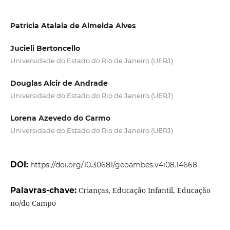
Patrícia Atalaia de Almeida Alves
Jucieli Bertoncello
Universidade do Estado do Rio de Janeiro (UERJ)
Douglas Alcir de Andrade
Universidade do Estado do Rio de Janeiro (UERJ)
Lorena Azevedo do Carmo
Universidade do Estado do Rio de Janeiro (UERJ)
DOI:
https://doi.org/10.30681/geoambes.v4i08.14668
Palavras-chave:
Crianças, Educação Infantil, Educação
no/do Campo