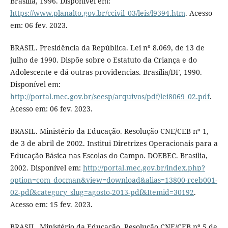
Brasília, 1996. Disponível em:
https://www.planalto.gov.br/ccivil_03/leis/l9394.htm
. Acesso
em: 06 fev. 2023.
BRASIL. Presidência da República. Lei nº 8.069, de 13 de
julho de 1990. Dispõe sobre o Estatuto da Criança e do
Adolescente e dá outras providencias. Brasília/DF, 1990.
Disponível em:
http://portal.mec.gov.br/seesp/arquivos/pdf/lei8069_02.pdf
.
Acesso em: 06 fev. 2023.
BRASIL. Ministério da Educação. Resolução CNE/CEB nº 1,
de 3 de abril de 2002. Institui Diretrizes Operacionais para a
Educação Básica nas Escolas do Campo. DOEBEC. Brasília,
2002. Disponível em:
http://portal.mec.gov.br/index.php?
option=com_docman&view=download&alias=13800-rceb001-
02-pdf&category_slug=agosto-2013-pdf&Itemid=30192
.
Acesso em: 15 fev. 2023.
BRASIL. Ministério da Educação. Resolução CNE/CEB nº 5 de