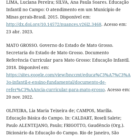
LIMA, Luciana Pereira; SILVA, Ana Paula Soares. Educação
Infantil no Campo: O atendimento em um Município de
Minas gerais-Brasil. 2015. Disponível em:
http://dx.doi.org/10.14572/nuances.v26i2.3468
. Acesso em:
23 abr. 2023.
MATO GROSSO. Governo do Estado de Mato Grosso.
Secretaria do Estado de Mato Grosso. Documento
Referência Curricular para Mato Grosso: Educação Infantil.
2018. Disponível em:
https://sites.google.com/view/bnccmt/educa%C3%A7%C3%A
3o-infantil-e-ensino-fundamental/documento-de-
refer%C3%AAncia-curricular-para-mato-grosso
. Acesso em:
20 nov. 2022.
OLIVEIRA, Lia Maria Teixeira de; CAMPOS, Marília.
Educação Básica do Campo. In: CALDART, Roseli Salete;
Paulo ALENTEJANO, Paulo; FRIGOTTO, Gaudêncio (Org.).
Dicionário da Educação do Campo. Rio de Janeiro, São