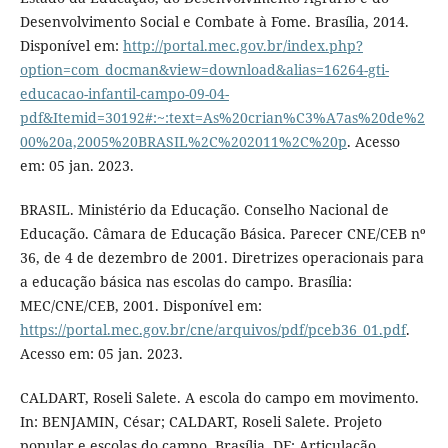
Desenvolvimento Social e Combate à Fome. Brasília, 2014.
Disponível em:
http://portal.mec.gov.br/index.php?
option=com_docman&view=download&alias=16264-gti-
educacao-infantil-campo-09-04-
pdf&Itemid=30192#:~:text=As%20crian%C3%A7as%20de%2
00%20a,2005%20BRASIL%2C%202011%2C%20p
. Acesso
em: 05 jan. 2023.
BRASIL. Ministério da Educação. Conselho Nacional de
Educação. Câmara de Educação Básica. Parecer CNE/CEB nº
36, de 4 de dezembro de 2001. Diretrizes operacionais para
a educação básica nas escolas do campo. Brasília:
MEC/CNE/CEB, 2001. Disponível em:
https://portal.mec.gov.br/cne/arquivos/pdf/pceb36_01.pdf
.
Acesso em: 05 jan. 2023.
CALDART, Roseli Salete. A escola do campo em movimento.
In: BENJAMIN, César; CALDART, Roseli Salete. Projeto
popular e escolas do campo. Brasília, DF: Articulação