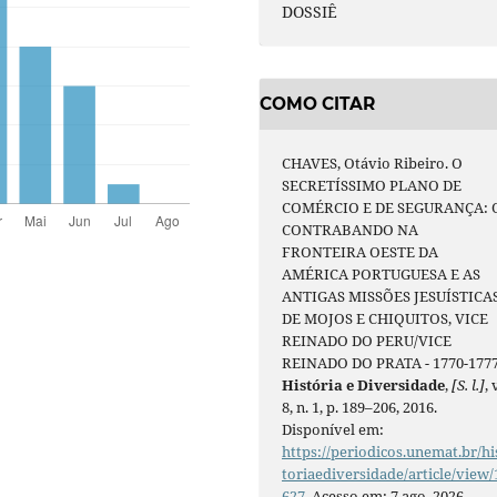
DOSSIÊ
COMO CITAR
CHAVES, Otávio Ribeiro. O
SECRETÍSSIMO PLANO DE
COMÉRCIO E DE SEGURANÇA: 
CONTRABANDO NA
FRONTEIRA OESTE DA
AMÉRICA PORTUGUESA E AS
ANTIGAS MISSÕES JESUÍSTICA
DE MOJOS E CHIQUITOS, VICE
REINADO DO PERU/VICE
REINADO DO PRATA - 1770-1777
História e Diversidade
,
[S. l.]
, 
8, n. 1, p. 189–206, 2016.
Disponível em:
https://periodicos.unemat.br/hi
toriaediversidade/article/view/
627
. Acesso em: 7 ago. 2026.