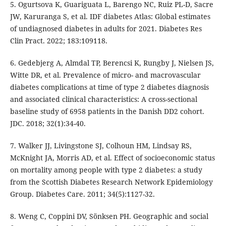
5. Ogurtsova K, Guariguata L, Barengo NC, Ruiz PL-D, Sacre
JW, Karuranga S, et al. IDF diabetes Atlas: Global estimates
of undiagnosed diabetes in adults for 2021. Diabetes Res
Clin Pract. 2022; 183:109118.
6. Gedebjerg A, Almdal TP, Berencsi K, Rungby J, Nielsen JS,
Witte DR, et al. Prevalence of micro- and macrovascular
diabetes complications at time of type 2 diabetes diagnosis
and associated clinical characteristics: A cross-sectional
baseline study of 6958 patients in the Danish DD2 cohort.
JDC. 2018; 32(1):34-40.
7. Walker JJ, Livingstone SJ, Colhoun HM, Lindsay RS,
McKnight JA, Morris AD, et al. Effect of socioeconomic status
on mortality among people with type 2 diabetes: a study
from the Scottish Diabetes Research Network Epidemiology
Group. Diabetes Care. 2011; 34(5):1127-32.
8. Weng C, Coppini DV, Sönksen PH. Geographic and social