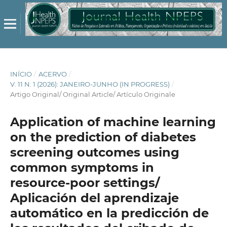
INÍCIO
/
ACERVO
/
V. 11 N. 1 (2026): JANEIRO-JUNHO (IN PROGRESS)
/
Artigo Original/ Original Article/ Artículo Originale
Application of machine learning
on the prediction of diabetes
screening outcomes using
common symptoms in
resource-poor settings/
Aplicación del aprendizaje
automático en la predicción de