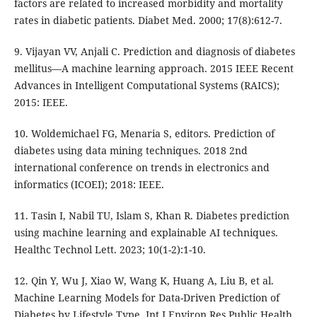
factors are related to increased morbidity and mortality
rates in diabetic patients. Diabet Med. 2000; 17(8):612-7.
9. Vijayan VV, Anjali C. Prediction and diagnosis of diabetes
mellitus—A machine learning approach. 2015 IEEE Recent
Advances in Intelligent Computational Systems (RAICS);
2015: IEEE.
10. Woldemichael FG, Menaria S, editors. Prediction of
diabetes using data mining techniques. 2018 2nd
international conference on trends in electronics and
informatics (ICOEI); 2018: IEEE.
11. Tasin I, Nabil TU, Islam S, Khan R. Diabetes prediction
using machine learning and explainable AI techniques.
Healthc Technol Lett. 2023; 10(1-2):1-10.
12. Qin Y, Wu J, Xiao W, Wang K, Huang A, Liu B, et al.
Machine Learning Models for Data-Driven Prediction of
Diabetes by Lifestyle Type. Int J Environ Res Public Health.