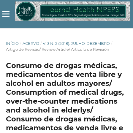
INÍCIO
/
ACERVO
/
V. 3 N. 2 (2018): JULHO-DEZEMBRO
/
Artigo de Revisão/ Review Article/ Artículo de Revisión
Consumo de drogas médicas,
medicamentos de venta libre y
alcohol en adultos mayores/
Consumption of medical drugs,
over-the-counter medications
and alcohol in elderlys/
Consumo de drogas médicas,
medicamentos de venda livre e