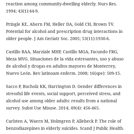
reaction among community-dwelling elderly. Nurs Res.
1994; 43(1):44-9.
Pringle KE, Ahern FM, Heller DA, Gold CH, Brown TV.
Potential for alcohol and prescription drug interactions in
older people. J Am Geriatr Soc. 2005; 53(11):1930-6.
Castillo BAA, Marziale MHP, Castillo MGA, Facundo FRG,
Meza MVG. Situaciones de la vida estresantes, uso y abuso
de alcohol y drogas en adultos mayores de Monterrey,
Nuevo León. Rev latinoam enferm. 2008; 16(spe): 509-15.
Sacco P, Bucholz KK, Harrington D. Gender differences in
stressful life events, social support, perceived stress, and
alcohol use among older adults: results from a national
survey. Subst Use Misuse. 2014; 49(4): 456-465.
Carlsten A, Waern M, Holmgren P, Allebeck P. The role of
benzodiazepines in elderly suicides. Scand J Public Health.