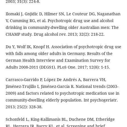
2003; 31(3): 224-8.
Ilomaki J, Gnjidic D, Hilmer SN, Le Couteur DG, Naganathan
V, Cumming RG, et al. Psychotropic drug use and alcohol
drinking in community-dwelling older Australian men: The
CHAMP study. Drug alcohol rev. 2013; 32(2): 218-22.
Du Y, Wolf IK, Knopf H. Association of psychotropic drug use
with falls among older adults in Germany. Results of the
German Health Interview and Examination Survey for
Adults 2008-2011 (DEGS1). PLoS One. 2017; 12(8): 1-15.
Carrasco-Garrido P, López De Andrés A, Barrera VH,
Jiménez-Trujillo I, Jiménez-García R. National trends (2003-
2009) and factors related to psychotropic medication use in
community-dwelling elderly population. Int psychogeriatr.
2013; 25(2): 328-38.
Schonfeld L, King-Kallimanis BL, Duchene DM, Etheridge
RL, Herrera JR, Barry KL, et al. Screening and brief