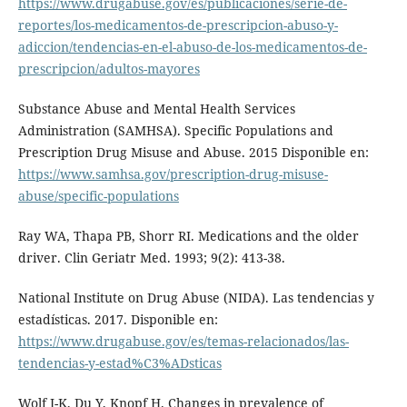
https://www.drugabuse.gov/es/publicaciones/serie-de-
reportes/los-medicamentos-de-prescripcion-abuso-y-
adiccion/tendencias-en-el-abuso-de-los-medicamentos-de-
prescripcion/adultos-mayores
Substance Abuse and Mental Health Services
Administration (SAMHSA). Specific Populations and
Prescription Drug Misuse and Abuse. 2015 Disponible en:
https://www.samhsa.gov/prescription-drug-misuse-
abuse/specific-populations
Ray WA, Thapa PB, Shorr RI. Medications and the older
driver. Clin Geriatr Med. 1993; 9(2): 413-38.
National Institute on Drug Abuse (NIDA). Las tendencias y
estadísticas. 2017. Disponible en:
https://www.drugabuse.gov/es/temas-relacionados/las-
tendencias-y-estad%C3%ADsticas
Wolf I-K, Du Y, Knopf H. Changes in prevalence of