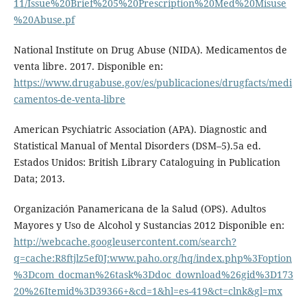
11/Issue%20Brief%205%20Prescription%20Med%20Misuse
%20Abuse.pf
National Institute on Drug Abuse (NIDA). Medicamentos de
venta libre. 2017. Disponible en:
https://www.drugabuse.gov/es/publicaciones/drugfacts/medi
camentos-de-venta-libre
American Psychiatric Association (APA). Diagnostic and
Statistical Manual of Mental Disorders (DSM–5).5a ed.
Estados Unidos: British Library Cataloguing in Publication
Data; 2013.
Organización Panamericana de la Salud (OPS). Adultos
Mayores y Uso de Alcohol y Sustancias 2012 Disponible en:
http://webcache.googleusercontent.com/search?
q=cache:R8ftjlz5ef0J:www.paho.org/hq/index.php%3Foption
%3Dcom_docman%26task%3Ddoc_download%26gid%3D173
20%26Itemid%3D39366+&cd=1&hl=es-419&ct=clnk&gl=mx