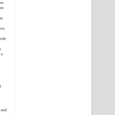
seu
 em
ua
 ou
pode
o
 a
l
 and