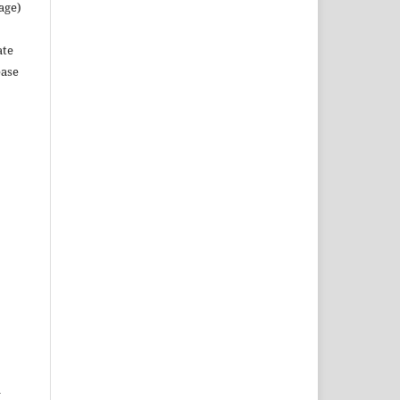
age)
ate
ease
l