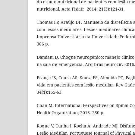
do estado nutricional de pacientes com lesão m
nutricional. Acta Fisiatr. 2014; 21(3):121-31.
Thomas FP, Araújo DF. Manuseio da disreflexia
com lesões medulares. Lesões medulares clínica
Imprensa Universitária da Universidade Federal
306 p.
Damiani D. Choque neurogênico: manejo clínico 
na sala de emergência. Arq bras neurocir. 2016.
França IS, Coura AS, Sousa FS, Almeida PC, Pag
vida em pacientes com lesão medular. Rev Gaúc
34(1):155-63.
Chan M. International Perspectives on Spinal C
Health Organization; 2013. 250 p.
Roque V, Cunha I, Rocha A, Andrade MJ. Disfun
Lesão Medular. Portuguese Journal of Physical a