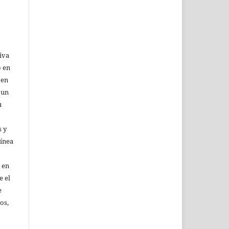
iva
o en
 en
 un
u
 y
línea
 en
e el
e
os,