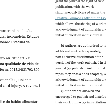
grant the journal the right of first
publication, with the work
simultaneously licensed under the
Creative Commons Attribution Lic
which allows the sharing of work 
acknowledgment of authorship an
ranscraniana de alta
initial publication in this journal.
ular incompleta: Estudos
sidade Estadual da
b) Authors are authorized to t
additional contracts separately, for
non-exclusive distribution of the
iro AK, Studart RM.
version of the work published in t
s na qualidade de vida de
journal (eg publish in institutional
ferm. 2015;24(3):792-800.
repository or as a book chapter), w
acknowledgment of authorship an
tianelli L, Holler Y.
initial publication in this journal.
l cord injury: A review. J
c) Authors are allowed and
encouraged to publish and distrib
lise do hábito alimentar e
their work online (eg in institution