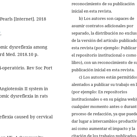
reconocimiento de su publicación
inicial en esta revista.
b) Los autores son capaces de
Pearls [Internet]. 2018
asumir contratos adicionales por
separado, la distribución no exclus
/
.
de la versión del artículo publicad
omic dysreflexia among
esta revista (por ejemplo: Publicar
ord Med. 2018.10 p.
el repositorio institucional o como
libro), con un reconocimiento de s
i-operatório. Rev Soc Port
publicación inicial en esta revista.
c) Los autores están permitidos
alentados a publicar su trabajo en 
ngiotensin II system in
(por ejemplo: En repositorios
omic dysreflexia in rats
institucionales o en su página web)
cualquier momento antes o durant
proceso de redacción, ya que pued
flexia caused by cervical
dar lugar a intercambios productiv
así como aumentar el impacto y la
citación de los trabajos publicados.