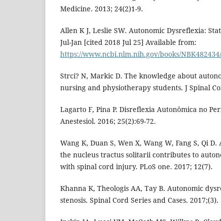
Medicine. 2013; 24(2)1-9.
Allen K J, Leslie SW. Autonomic Dysreflexia: Stat
Jul-Jan [cited 2018 Jul 25] Available from:
https://www.ncbi.nlm.nih.gov/books/NBK482434
Strci? N, Markic D. The knowledge about auton
nursing and physiotherapy students. J Spinal C
Lagarto F, Pina P. Disreflexia Autonômica no Per
Anestesiol. 2016; 25(2):69-72.
Wang K, Duan S, Wen X, Wang W, Fang S, Qi D. A
the nucleus tractus solitarii contributes to auton
with spinal cord injury. PLoS one. 2017; 12(7).
Khanna K, Theologis AA, Tay B. Autonomic dysre
stenosis. Spinal Cord Series and Cases. 2017;(3).