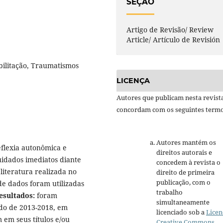
SEÇÃO
Artigo de Revisão/ Review
Article/ Artículo de Revisión
bilitação, Traumatismos
LICENÇA
Autores que publicam nesta revist
concordam com os seguintes termo
Autores mantém os
reflexia autonômica e
direitos autorais e
uidados imediatos diante
concedem à revista o
 literatura realizada no
direito de primeira
publicação, com o
de dados foram utilizadas
trabalho
esultados:
foram
simultaneamente
odo de 2013-2018, em
licenciado sob a
Licen
 em seus títulos e/ou
Creative Commons