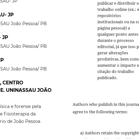
SSAU- JP
publicar e distribuir 
trabalho online (ex.:
AU- JP
repositórios
institucionais ou na s
SSAU João Pessoa/ PB
página pessoal) a
qualquer ponto antes
- JP
durante o processo
SSAU João Pessoa/ PB
editorial, já que isso 
gerar alterações
produtivas, bem com
JP
aumentar o impacto e
SSAU João Pessoa/ PB
citação do trabalho
publicado.
s, CENTRO
PE. UNINASSAU JOÃO
Authors who publish in this journa
ica e forense pela
agree to the following terms:
 Fisioterapia da
rio de João Pessoa
a) Authors retain the copyright