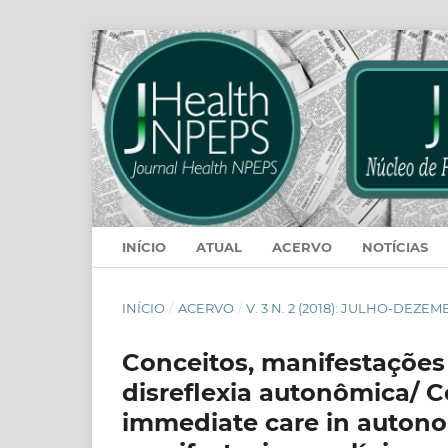
INÍCIO
ATUAL
ACERVO
NOTÍCIAS
INÍCIO
/
ACERVO
/
V. 3 N. 2 (2018): JULHO-DEZE
Conceitos, manifestações 
disreflexia autonômica/ C
immediate care in autonom