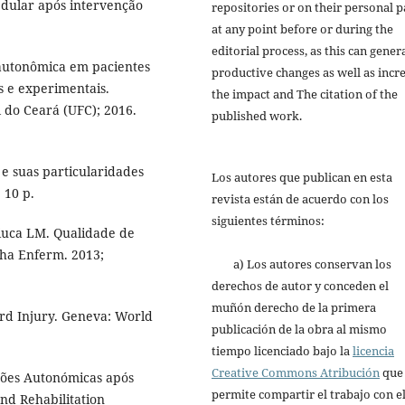
edular após intervenção
repositories or on their personal p
at any point before or during the
editorial process, as this can gener
 autonômica em pacientes
productive changes as well as incr
s e experimentais.
the impact and The citation of the
 do Ceará (UFC); 2016.
published work.
e suas particularidades
Los autores que publican en esta
 10 p.
revista están de acuerdo con los
siguientes términos:
liuca LM. Qualidade de
ha Enferm. 2013;
a) Los autores conservan los
derechos de autor y conceden el
muñón derecho de la primera
ord Injury. Geneva: World
publicación de la obra al mismo
tiempo licenciado bajo la
licencia
Creative Commons Atribución
que
ções Autonómicas após
permite compartir el trabajo con e
nd Rehabilitation