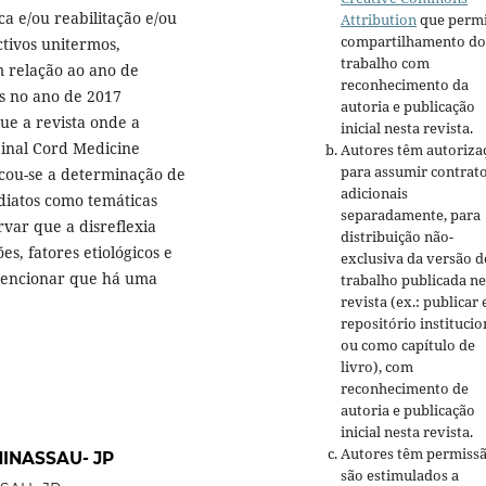
a e/ou reabilitação e/ou
Attribution
que permi
compartilhamento do
tivos unitermos,
trabalho com
m relação ao ano de
reconhecimento da
s no ano de 2017
autoria e publicação
ue a revista onde a
inicial nesta revista.
pinal Cord Medicine
Autores têm autoriza
para assumir contrat
icou-se a determinação de
adicionais
ediatos como temáticas
separadamente, para
rvar que a disreflexia
distribuição não-
, fatores etiológicos e
exclusiva da versão d
 mencionar que há uma
trabalho publicada ne
revista (ex.: publicar
repositório institucio
ou como capítulo de
livro), com
reconhecimento de
autoria e publicação
inicial nesta revista.
Autores têm permissã
NINASSAU- JP
são estimulados a