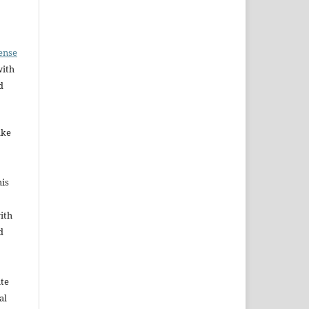
ense
with
d
ake
his
ith
d
ute
al