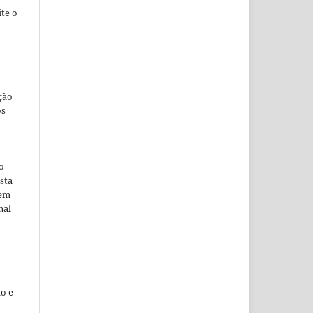
te o
ção
os
o
sta
 em
nal
o e