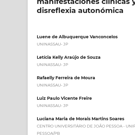
manifestaciones clínicas 
disreflexia autonómica
Luene de Albuquerque Vanconcelos
UNINASSAU- JP
Letícia Kelly Araújo de Souza
UNINASSAU- JP
Rafaelly Ferreira de Moura
UNINASSAU- JP
Luiz Paulo Vicente Freire
UNINASSAU- JP
Luciana Maria de Morais Martins Soares
CENTRO UNIVERSITÁRIO DE JOÃO PESSOA - UNI
PESSOA/PB