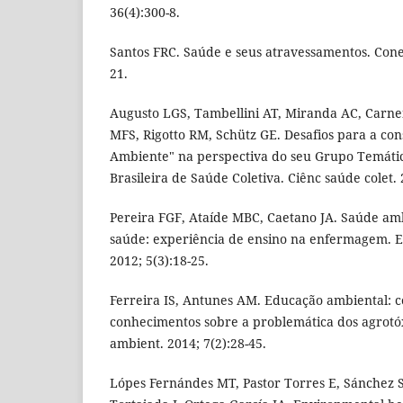
36(4):300-8.
Santos FRC. Saúde e seus atravessamentos. Conex
21.
Augusto LGS, Tambellini AT, Miranda AC, Carnei
MFS, Rigotto RM, Schütz GE. Desafios para a co
Ambiente" na perspectiva do seu Grupo Temátic
Brasileira de Saúde Coletiva. Ciênc saúde colet. 
Pereira FGF, Ataíde MBC, Caetano JA. Saúde am
saúde: experiência de ensino na enfermagem. E
2012; 5(3):18-25.
Ferreira IS, Antunes AM. Educação ambiental: 
conhecimentos sobre a problemática dos agrotó
ambient. 2014; 7(2):28-45.
Lópes Fernándes MT, Pastor Torres E, Sánchez S