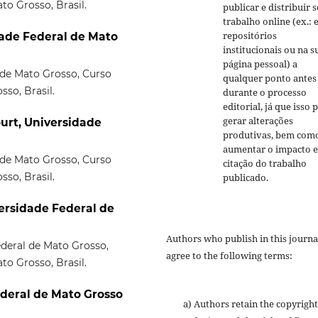
o Grosso, Brasil.
publicar e distribuir 
trabalho online (ex.:
repositórios
dade Federal de Mato
institucionais ou na s
página pessoal) a
l de Mato Grosso, Curso
qualquer ponto antes
so, Brasil.
durante o processo
editorial, já que isso 
gerar alterações
ourt, Universidade
produtivas, bem com
aumentar o impacto e
l de Mato Grosso, Curso
citação do trabalho
so, Brasil.
publicado.
ersidade Federal de
Authors who publish in this journa
deral de Mato Grosso,
agree to the following terms:
o Grosso, Brasil.
ederal de Mato Grosso
a) Authors retain the copyright