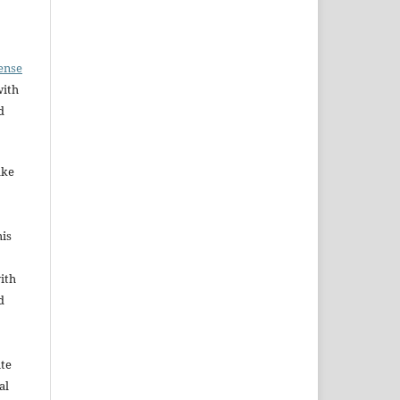
ense
with
d
ake
his
ith
d
ute
al