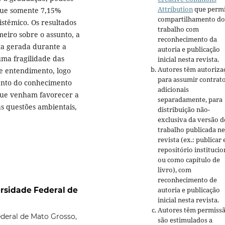
Attribution
que permi
 que somente 7,15%
compartilhamento do
stêmico. Os resultados
trabalho com
eiro sobre o assunto, a
reconhecimento da
sta gerada durante a
autoria e publicação
uma fragilidade das
inicial nesta revista.
Autores têm autoriza
e entendimento, logo
para assumir contrat
ento do conhecimento
adicionais
que venham favorecer a
separadamente, para
s questões ambientais,
distribuição não-
exclusiva da versão d
trabalho publicada ne
revista (ex.: publicar
repositório institucio
ou como capítulo de
livro), com
reconhecimento de
ersidade Federal de
autoria e publicação
inicial nesta revista.
Autores têm permissã
deral de Mato Grosso,
são estimulados a