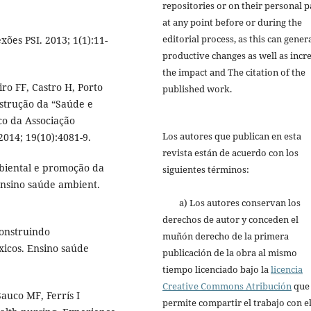
repositories or on their personal p
at any point before or during the
editorial process, as this can gener
ões PSI. 2013; 1(1):11-
productive changes as well as incr
the impact and The citation of the
ro FF, Castro H, Porto
published work.
nstrução da “Saúde e
o da Associação
Los autores que publican en esta
2014; 19(10):4081-9.
revista están de acuerdo con los
biental e promoção da
siguientes términos:
nsino saúde ambient.
a) Los autores conservan los
derechos de autor y conceden el
construindo
muñón derecho de la primera
xicos. Ensino saúde
publicación de la obra al mismo
tiempo licenciado bajo la
licencia
Creative Commons Atribución
que
auco MF, Ferrís I
permite compartir el trabajo con e