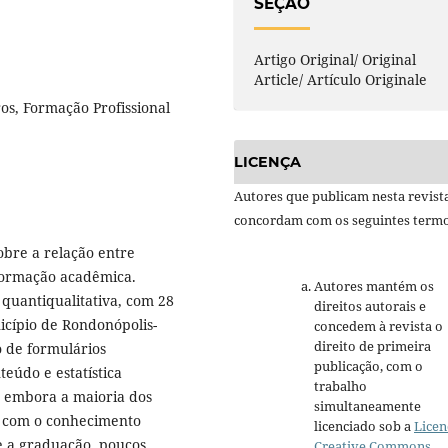
SEÇÃO
Artigo Original/ Original
Article/ Artículo Originale
s, Formação Profissional
LICENÇA
Autores que publicam nesta revist
concordam com os seguintes termo
obre a relação entre
formação acadêmica.
Autores mantém os
quantiqualitativa, com 28
direitos autorais e
icípio de Rondonópolis-
concedem à revista o
direito de primeira
 de formulários
publicação, com o
eúdo e estatística
trabalho
, embora a maioria dos
simultaneamente
ão com o conhecimento
licenciado sob a
Licen
e a graduação, poucos
Creative Commons