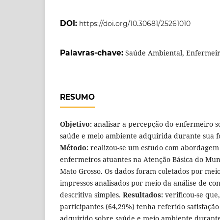
DOI:
https://doi.org/10.30681/25261010
Palavras-chave:
Saúde Ambiental, Enfermeiro
RESUMO
Objetivo:
analisar a percepção do enfermeiro s
saúde e meio ambiente adquirida durante sua 
Método:
realizou-se um estudo com abordagem 
enfermeiros atuantes na Atenção Básica do Mun
Mato Grosso. Os dados foram coletados por meio
impressos analisados por meio da análise de cont
descritiva simples.
Resultados:
verificou-se que
participantes (64,29%) tenha referido satisfaç
adquirido sobre saúde e meio ambiente durant