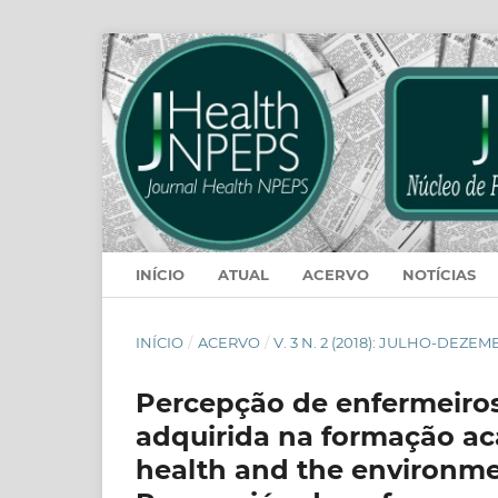
INÍCIO
ATUAL
ACERVO
NOTÍCIAS
INÍCIO
/
ACERVO
/
V. 3 N. 2 (2018): JULHO-DEZE
Percepção de enfermeiro
adquirida na formação ac
health and the environme