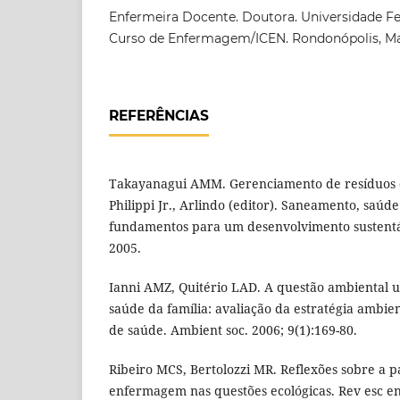
Enfermeira Docente. Doutora. Universidade Fe
Curso de Enfermagem/ICEN. Rondonópolis, Mat
REFERÊNCIAS
Takayanagui AMM. Gerenciamento de resíduos de
Philippi Jr., Arlindo (editor). Saneamento, saúd
fundamentos para um desenvolvimento sustentáv
2005.
Ianni AMZ, Quitério LAD. A questão ambiental
saúde da família: avaliação da estratégia ambie
de saúde. Ambient soc. 2006; 9(1):169-80.
Ribeiro MCS, Bertolozzi MR. Reflexões sobre a p
enfermagem nas questões ecológicas. Rev esc e