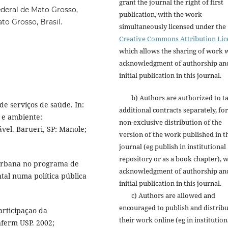
grant the journal the right of first
deral de Mato Grosso,
publication, with the work
o Grosso, Brasil.
simultaneously licensed under the
Creative Commons Attribution Lic
which allows the sharing of work 
acknowledgment of authorship an
initial publication in this journal.
b) Authors are authorized to t
 serviços de saúde. In:
additional contracts separately, for
e e ambiente:
non-exclusive distribution of the
el. Barueri, SP: Manole;
version of the work published in t
journal (eg publish in institutional
repository or as a book chapter), w
 urbana no programa de
acknowledgment of authorship an
ntal numa política pública
initial publication in this journal.
c) Authors are allowed and
encouraged to publish and distrib
articipaçao da
their work online (eg in institution
nferm USP. 2002;