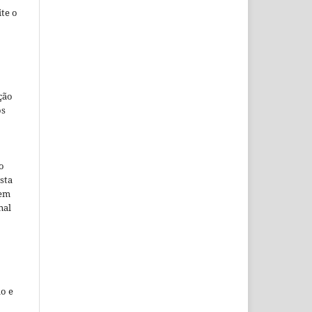
te o
ção
os
o
sta
 em
nal
o e