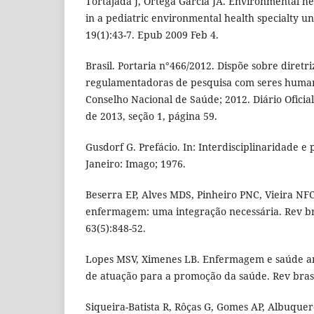
Tortajada J, Ortega García JA. Environmental h
in a pediatric environmental health specialty un
19(1):43-7. Epub 2009 Feb 4.
Brasil. Portaria n°466/2012. Dispõe sobre diretr
regulamentadoras de pesquisa com seres humano
Conselho Nacional de Saúde; 2012. Diário Oficia
de 2013, seção 1, página 59.
Gusdorf G. Prefácio. In: Interdisciplinaridade e 
Janeiro: Imago; 1976.
Beserra EP, Alves MDS, Pinheiro PNC, Vieira NF
enfermagem: uma integração necessária. Rev br
63(5):848-52.
Lopes MSV, Ximenes LB. Enfermagem e saúde amb
de atuação para a promoção da saúde. Rev bras 
Siqueira-Batista R, Rôças G, Gomes AP, Albuque