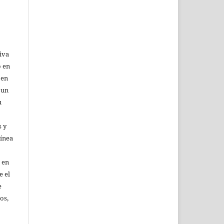
iva
o en
 en
 un
u
 y
línea
 en
e el
e
os,