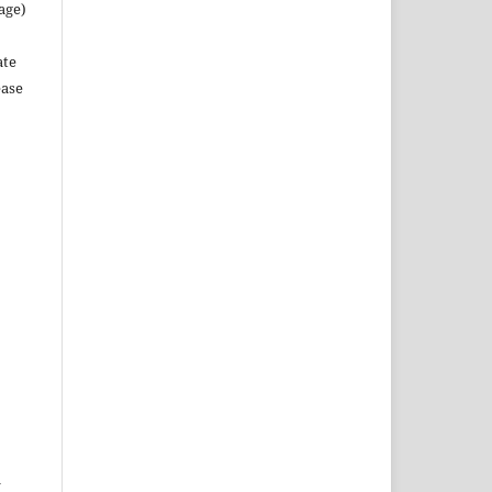
age)
ate
ease
l