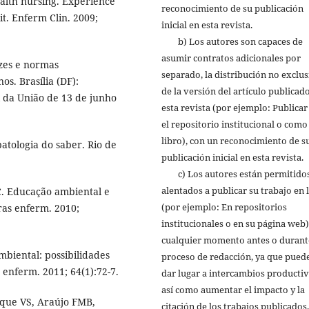
ealth nursing. Experience
reconocimiento de su publicación
it. Enferm Clin. 2009;
inicial en esta revista.
b) Los autores son capaces de
asumir contratos adicionales por
izes e normas
separado, la distribución no exclus
s. Brasília (DF):
de la versión del artículo publicad
l da União de 13 de junho
esta revista (por ejemplo: Publicar
el repositorio institucional o como
libro), con un reconocimiento de s
patologia do saber. Rio de
publicación inicial en esta revista.
c) Los autores están permitidos
alentados a publicar su trabajo en 
C. Educação ambiental e
(por ejemplo: En repositorios
as enferm. 2010;
institucionales o en su página web)
cualquier momento antes o durant
iental: possibilidades
proceso de redacción, ya que pued
enferm. 2011; 64(1):72-7.
dar lugar a intercambios productiv
así como aumentar el impacto y la
rque VS, Araújo FMB,
citación de los trabajos publicados.