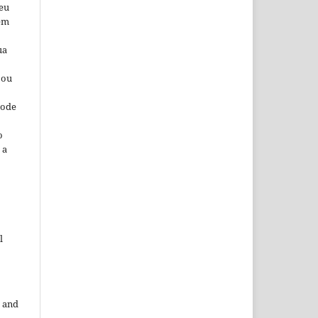
seu
 em
ua
 ou
pode
o
 a
l
 and