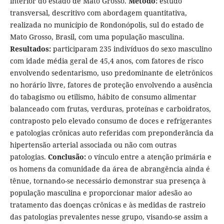
interior do estado de Mato Grosso.
Método:
estudo
transversal, descritivo com abordagem quantitativa,
realizada no município de Rondonópolis, sul do estado de
Mato Grosso, Brasil, com uma população masculina.
Resultados:
participaram 235 indivíduos do sexo masculino
com idade média geral de 45,4 anos, com fatores de risco
envolvendo sedentarismo, uso predominante de eletrônicos
no horário livre, fatores de proteção envolvendo a ausência
do tabagismo ou etilismo, hábito de consumo alimentar
balanceado com frutas, verduras, proteínas e carboidratos,
contraposto pelo elevado consumo de doces e refrigerantes
e patologias crônicas auto referidas com preponderância da
hipertensão arterial associada ou não com outras
patologias.
Conclusão:
o vínculo entre a atenção primária e
os homens da comunidade da área de abrangência ainda é
tênue, tornando-se necessário demonstrar sua presença à
população masculina e proporcionar maior adesão ao
tratamento das doenças crônicas e às medidas de rastreio
das patologias prevalentes nesse grupo, visando-se assim a