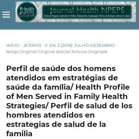
INÍCIO
/
ACERVO
/
V. 3 N. 2 (2018): JULHO-DEZEMBRO
/
Artigo Original/ Original Article/ Artículo Originale
Perfil de saúde dos homens
atendidos em estratégias de
saúde da família/ Health Profile
of Men Served in Family Health
Strategies/ Perfil de salud de los
hombres atendidos en
estrategias de salud de la
familia