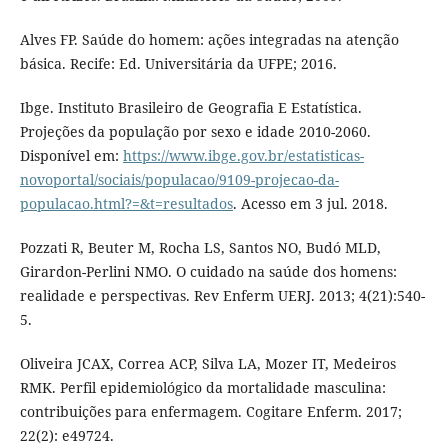
Alves FP. Saúde do homem: ações integradas na atenção
básica. Recife: Ed. Universitária da UFPE; 2016.
Ibge. Instituto Brasileiro de Geografia E Estatística.
Projeções da população por sexo e idade 2010-2060.
Disponível em:
https://www.ibge.gov.br/estatisticas-
novoportal/sociais/populacao/9109-projecao-da-
populacao.html?=&t=resultados
. Acesso em 3 jul. 2018.
Pozzati R, Beuter M, Rocha LS, Santos NO, Budó MLD,
Girardon-Perlini NMO. O cuidado na saúde dos homens:
realidade e perspectivas. Rev Enferm UERJ. 2013; 4(21):540-
5.
Oliveira JCAX, Correa ACP, Silva LA, Mozer IT, Medeiros
RMK. Perfil epidemiológico da mortalidade masculina:
contribuições para enfermagem. Cogitare Enferm. 2017;
22(2): e49724.