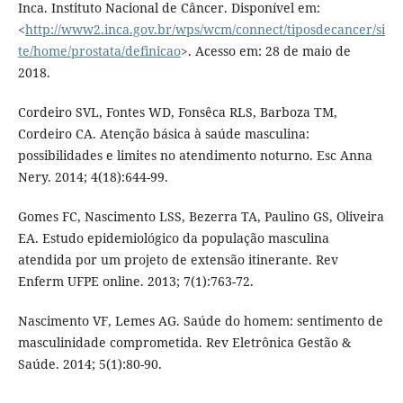
Inca. Instituto Nacional de Câncer. Disponível em:
<
http://www2.inca.gov.br/wps/wcm/connect/tiposdecancer/si
te/home/prostata/definicao
>. Acesso em: 28 de maio de
2018.
Cordeiro SVL, Fontes WD, Fonsêca RLS, Barboza TM,
Cordeiro CA. Atenção básica à saúde masculina:
possibilidades e limites no atendimento noturno. Esc Anna
Nery. 2014; 4(18):644-99.
Gomes FC, Nascimento LSS, Bezerra TA, Paulino GS, Oliveira
EA. Estudo epidemiológico da população masculina
atendida por um projeto de extensão itinerante. Rev
Enferm UFPE online. 2013; 7(1):763-72.
Nascimento VF, Lemes AG. Saúde do homem: sentimento de
masculinidade comprometida. Rev Eletrônica Gestão &
Saúde. 2014; 5(1):80-90.