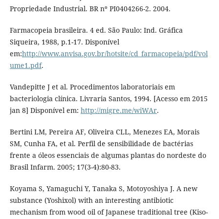
Propriedade Industrial. BR nº PI0404266-2. 2004.
Farmacopeia brasileira. 4 ed. São Paulo: Ind. Gráfica
Siqueira, 1988, p.1-17. Disponível
em:
http://www.anvisa.gov.br/hotsite/cd_farmacopeia/pdf/vol
ume1.pdf
.
Vandepitte J et al. Procedimentos laboratoriais em
bacteriologia clínica. Livraria Santos, 1994. [Acesso em 2015
jan 8] Disponível em:
http://migre.me/wiWAr
.
Bertini LM, Pereira AF, Oliveira CLL, Menezes EA, Morais
SM, Cunha FA, et al. Perfil de sensibilidade de bactérias
frente a óleos essenciais de algumas plantas do nordeste do
Brasil Infarm. 2005; 17(3-4):80-83.
Koyama S, Yamaguchi Y, Tanaka S, Motoyoshiya J. A new
substance (Yoshixol) with an interesting antibiotic
mechanism from wood oil of Japanese traditional tree (Kiso-