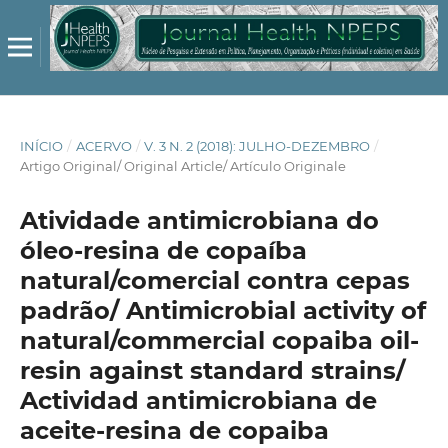
INÍCIO
/
ACERVO
/
V. 3 N. 2 (2018): JULHO-DEZEMBRO
/
Artigo Original/ Original Article/ Artículo Originale
Atividade antimicrobiana do
óleo-resina de copaíba
natural/comercial contra cepas
padrão/ Antimicrobial activity of
natural/commercial copaiba oil-
resin against standard strains/
Actividad antimicrobiana de
aceite-resina de copaiba