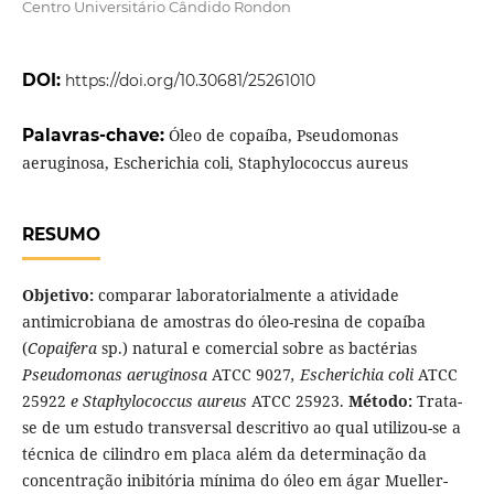
Centro Universitário Cândido Rondon
DOI:
https://doi.org/10.30681/25261010
Palavras-chave:
Óleo de copaíba, Pseudomonas
aeruginosa, Escherichia coli, Staphylococcus aureus
RESUMO
Objetivo:
comparar laboratorialmente a atividade
antimicrobiana de amostras do óleo-resina de copaíba
(
Copaifera
sp.) natural e comercial sobre as bactérias
Pseudomonas aeruginosa
ATCC 9027
, Escherichia coli
ATCC
25922
e Staphylococcus aureus
ATCC 25923.
Método:
Trata-
se de um estudo transversal descritivo ao qual utilizou-se a
técnica de cilindro em placa além da determinação da
concentração inibitória mínima do óleo em ágar Mueller-