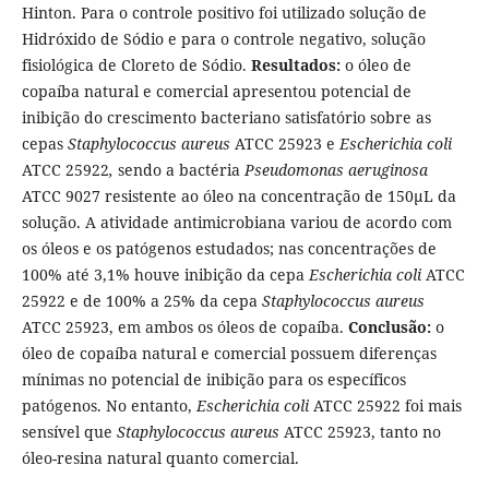
Hinton. Para o controle positivo foi utilizado solução de
Hidróxido de Sódio e para o controle negativo, solução
fisiológica de Cloreto de Sódio.
Resultados:
o óleo de
copaíba natural e comercial apresentou potencial de
inibição do crescimento bacteriano satisfatório sobre as
cepas
Staphylococcus aureus
ATCC 25923 e
Escherichia coli
ATCC 25922
,
sendo a bactéria
Pseudomonas aeruginosa
ATCC 9027 resistente ao óleo na concentração de 150µL da
solução. A atividade antimicrobiana variou de acordo com
os óleos e os patógenos estudados; nas concentrações de
100% até 3,1% houve inibição da cepa
Escherichia coli
ATCC
25922 e de 100% a 25% da cepa
Staphylococcus aureus
ATCC 25923, em ambos os óleos de copaíba.
Conclusão:
o
óleo de copaíba natural e comercial possuem diferenças
mínimas no potencial de inibição para os específicos
patógenos. No entanto,
Escherichia coli
ATCC 25922 foi mais
sensível que
Staphylococcus aureus
ATCC 25923, tanto no
óleo-resina natural quanto comercial.