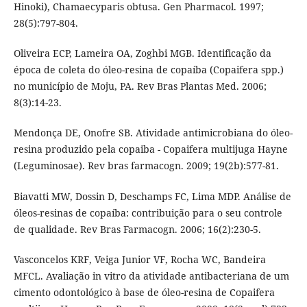
Hinoki), Chamaecyparis obtusa. Gen Pharmacol. 1997;
28(5):797-804.
Oliveira ECP, Lameira OA, Zoghbi MGB. Identificação da
época de coleta do óleo-resina de copaíba (Copaifera spp.)
no município de Moju, PA. Rev Bras Plantas Med. 2006;
8(3):14-23.
Mendonça DE, Onofre SB. Atividade antimicrobiana do óleo-
resina produzido pela copaiba - Copaifera multijuga Hayne
(Leguminosae). Rev bras farmacogn. 2009; 19(2b):577-81.
Biavatti MW, Dossin D, Deschamps FC, Lima MDP. Análise de
óleos-resinas de copaíba: contribuição para o seu controle
de qualidade. Rev Bras Farmacogn. 2006; 16(2):230-5.
Vasconcelos KRF, Veiga Junior VF, Rocha WC, Bandeira
MFCL. Avaliação in vitro da atividade antibacteriana de um
cimento odontológico à base de óleo-resina de Copaifera