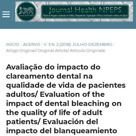
INÍCIO
/
ACERVO
/
V. 3 N. 2 (2018): JULHO-DEZEMBRO
/
Artigo Original/ Original Article/ Artículo Originale
Avaliação do impacto do
clareamento dental na
qualidade de vida de pacientes
adultos/ Evaluation of the
impact of dental bleaching on
the quality of life of adult
patients/ Evaluación del
impacto del blanqueamiento