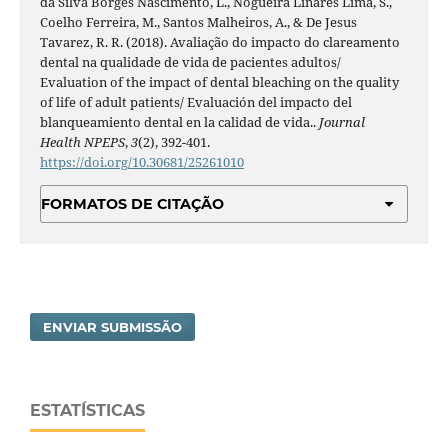
da Silva Borges Nascimento, L., Nogueira Linares Lima, S.,
Coelho Ferreira, M., Santos Malheiros, A., & De Jesus
Tavarez, R. R. (2018). Avaliação do impacto do clareamento
dental na qualidade de vida de pacientes adultos/
Evaluation of the impact of dental bleaching on the quality
of life of adult patients/ Evaluación del impacto del
blanqueamiento dental en la calidad de vida..
Journal
Health NPEPS
,
3
(2), 392-401.
https://doi.org/10.30681/25261010
FORMATOS DE CITAÇÃO
ENVIAR SUBMISSÃO
ESTATÍSTICAS