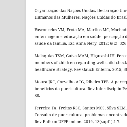
Organização das Nações Unidas. Declaração Univ
Humanos das Mulheres. Nações Unidas do Brasil: 
Vasconcelos VM, Frota MA, Martins MC, Machad
enfermagem e educação em saúde: percepção d
saúde da família. Esc Anna Nery. 2012; 6(2): 326
Malaquias TSM, Gaíva MAM, Higarashi IH. Percep
members of children regarding well-child check-
healthcare strategy. Rev Gauch Enferm. 2015; 36
Moura JRC, Carvalho ACG, Ribeiro TPB. A perce
benefícios da puericultura. Rev Interdisciplin P
88.
Ferreira FA, Freitas RSC, Santos MCS, Silva SEM
Consulta de puericultura: problemas encontrad
Rev Enferm UFPE online. 2019; 13(supl1):1-7.