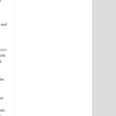
l
 and
ense
with
d
ake
his
ith