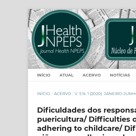
INÍCIO
ATUAL
ACERVO
NOTÍCIAS
INÍCIO
/
ACERVO
/
V. 5 N. 1 (2020): JANEIRO-JUN
Dificuldades dos respons
puericultura/ Difficulties 
adhering to childcare/ Di