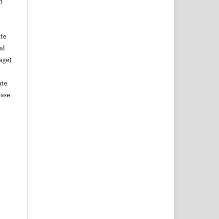
d
ute
al
age)
ate
ease