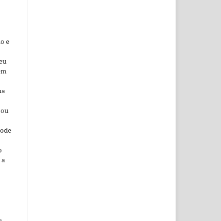
o e
seu
 em
ua
 ou
pode
o
 a