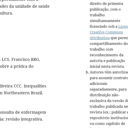
direito de primeira
dades da unidade de saúde
publicação, com o
ultura.
trabalho
simultaneamente
licenciado sob a
Licen
Creative Commons
Attribution
que permi
compartilhamento do
trabalho com
reconhecimento da
 LCS, Francisco RRG,
autoria e publicação
sobre a prática do
inicial nesta revista.
Autores têm autoriza
para assumir contrat
adicionais
iveira CCC. Inequalities
separadamente, para
 in Northeastern Brazil.
distribuição não-
exclusiva da versão d
trabalho publicada ne
 Consulta de enfermagem
revista (ex.: publicar
repositório institucio
a: revisão integrativa.
ou como capítulo de