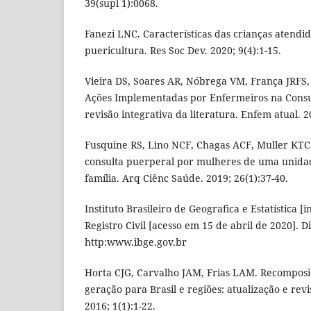
39(supl 1):0068.
Fanezi LNC. Características das crianças atendi
puericultura. Res Soc Dev. 2020; 9(4):1-15.
Vieira DS, Soares AR, Nóbrega VM, França JRFS, 
Ações Implementadas por Enfermeiros na Consul
revisão integrativa da literatura. Enfem atual. 2
Fusquine RS, Lino NCF, Chagas ACF, Muller KTC.
consulta puerperal por mulheres de uma unida
família. Arq Ciênc Saúde. 2019; 26(1):37-40.
Instituto Brasileiro de Geografica e Estatística [i
Registro Civil [acesso em 15 de abril de 2020]. D
http:www.ibge.gov.br
Horta CJG, Carvalho JAM, Frias LAM. Recompos
geração para Brasil e regiões: atualização e revi
2016; 1(1):1-22.