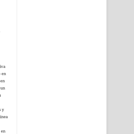
l
iva
o en
 en
 un
u
 y
línea
 en