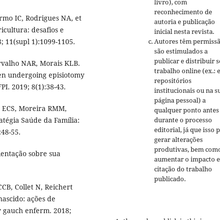
livro), com
reconhecimento de
rmo IC, Rodrigues NA, et
autoria e publicação
icultura: desafios e
inicial nesta revista.
; 11(supl 1):1099-1105.
Autores têm permissã
são estimulados a
publicar e distribuir 
arvalho NAR, Morais KLB.
trabalho online (ex.:
en undergoing episiotomy
repositórios
PI. 2019; 8(1):38-43.
institucionais ou na s
página pessoal) a
e ECS, Moreira RMM,
qualquer ponto antes
atégia Saúde da Família:
durante o processo
editorial, já que isso 
:48-55.
gerar alterações
produtivas, bem com
ientação sobre sua
aumentar o impacto e
citação do trabalho
publicado.
B, Collet N, Reichert
ascido: ações de
v gauch enferm. 2018;