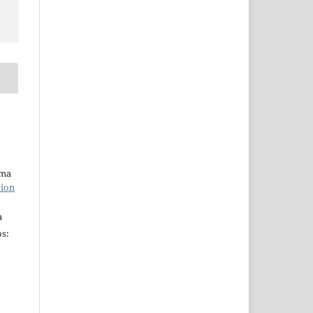
uma
tion
a
s: