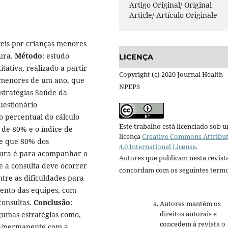
Artigo Original/ Original
Article/ Artículo Originale
áveis por crianças menores
ura.
Método
: estudo
LICENÇA
tativa, realizado a partir
Copyright (c) 2020 Journal Health
s menores de um ano, que
NPEPS
stratégias Saúde da
uestionário
o percentual do cálculo
Este trabalho está licenciado sob 
 de 80% e o índice de
licença
Creative Commons Attribu
se que 80% dos
4.0 International License
.
tura é para acompanhar o
Autores que publicam nesta revist
e a consulta deve ocorrer
concordam com os seguintes termo
tre as dificuldades para
mento das equipes, com
consultas.
Conclusão
:
Autores mantém os
direitos autorais e
gumas estratégias como,
concedem à revista o
a/permanente com a