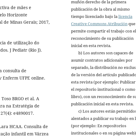
muñón derecho de la primera
ctiva de mães e
publicación de la obra al mismo
elo Horizonte
tiempo licenciado bajo la
licencia
al de Minas Gerais; 2017,
Creative Commons Atribución
que
permite compartir el trabajo con e
reconocimiento de su publicación
a de utilização do
inicial en esta revista.
os. J Pediatr (Rio J).
b) Los autores son capaces de
asumir contratos adicionales por
separado, la distribución no exclus
a consulta de
de la versión del artículo publicad
v Enferm UFPE online.
esta revista (por ejemplo: Publicar
el repositorio institucional o como
libro), con un reconocimiento de s
 Toso BRGO et al. A
publicación inicial en esta revista.
ra na Estratégia de
c) Los autores están permitidos
 27(4): e4890017.
alentados a publicar su trabajo en 
(por ejemplo: En repositorios
Lara HCAA. Consulta de
institucionales o en su página web)
ação infantil em Várzea