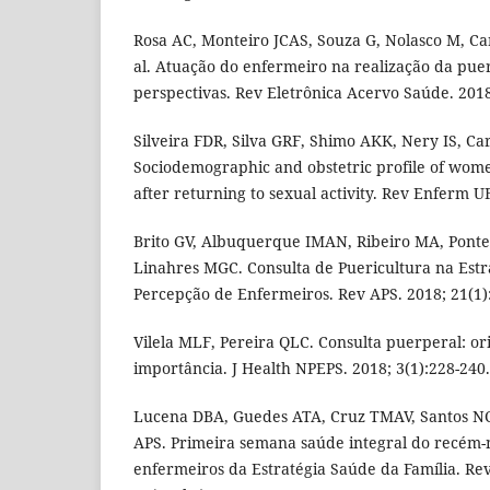
Rosa AC, Monteiro JCAS, Souza G, Nolasco M, Ca
al. Atuação do enfermeiro na realização da puer
perspectivas. Rev Eletrônica Acervo Saúde. 2018
Silveira FDR, Silva GRF, Shimo AKK, Nery IS, C
Sociodemographic and obstetric profile of wom
after returning to sexual activity. Rev Enferm UF
Brito GV, Albuquerque IMAN, Ribeiro MA, Pont
Linahres MGC. Consulta de Puericultura na Estr
Percepção de Enfermeiros. Rev APS. 2018; 21(1)
Vilela MLF, Pereira QLC. Consulta puerperal: or
importância. J Health NPEPS. 2018; 3(1):228-240.
Lucena DBA, Guedes ATA, Cruz TMAV, Santos NCC
APS. Primeira semana saúde integral do recém-n
enfermeiros da Estratégia Saúde da Família. Re