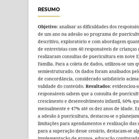
RESUMO
Objetivo
: analisar as dificuldades dos respons
de um ano na adesão ao programa de puericult
descritivo, exploratório e com abordagem quanti
de entrevistas com 40 responsáveis de criança
realizaram consultas de puericultura em nove E
Família. Para a coleta de dados, utilizou-se um q
semiestruturado. Os dados foram analisados pel
de concordância, considerado satisfatório acima
validade do conteúdo.
Resultados
: evidenciou-
responsáveis sabem que a consulta de puericul
crescimento e desenvolvimento infantil, 60% qu
mensalmente e 47% até os dez anos de idade. En
a adesão à puericultura, destacou-se o planeja
limitações para agendamentos e realização das 
para a superação desse cenário, destacam-se al
implementação de grupos, educação continuad