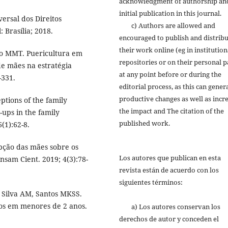
acknowledgment of authorship an
initial publication in this journal.
ersal dos Direitos
c) Authors are allowed and
Brasília; 2018.
encouraged to publish and distrib
their work online (eg in institution
o MMT. Puericultura em
repositories or on their personal p
e mães na estratégia
at any point before or during the
-331.
editorial process, as this can gener
productive changes as well as incr
tions of the family
the impact and The citation of the
ups in the family
published work.
(1):62-8.
pção das mães sobre os
Los autores que publican en esta
ensam Cient. 2019; 4(3):78-
revista están de acuerdo con los
siguientes términos:
, Silva AM, Santos MKSS.
os em menores de 2 anos.
a) Los autores conservan los
derechos de autor y conceden el