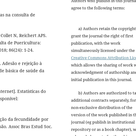
Authors who publish in this journa
agree to the following terms:
das na consulta de
a) Authors retain the copyright
Collet N, Reichert APS.
grant the journal the right of first
ta de Puericultura:
publication, with the work
018; 86(24): 1-24.
simultaneously licensed under the
Creative Commons Attribution Lic
 Adesão e rejeição à
which allows the sharing of work 
de básica de saúde da
acknowledgment of authorship an
initial publication in this journal.
nternet]. Estatísticas do
b) Authors are authorized to t
isponível:
additional contracts separately, for
non-exclusive distribution of the
version of the work published in t
ição da fecundidade por
journal (eg publish in institutional
são. Assoc Bras Estud Soc.
repository or as a book chapter), w