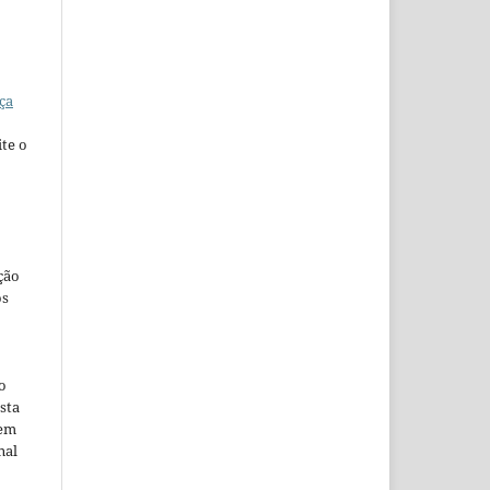
ça
te o
ção
os
o
sta
 em
nal