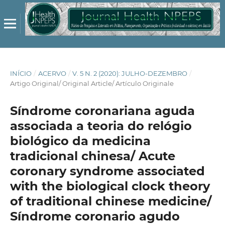
INÍCIO
/
ACERVO
/
V. 5 N. 2 (2020): JULHO-DEZEMBRO
/
Artigo Original/ Original Article/ Artículo Originale
Síndrome coronariana aguda
associada a teoria do relógio
biológico da medicina
tradicional chinesa/ Acute
coronary syndrome associated
with the biological clock theory
of traditional chinese medicine/
Síndrome coronario agudo