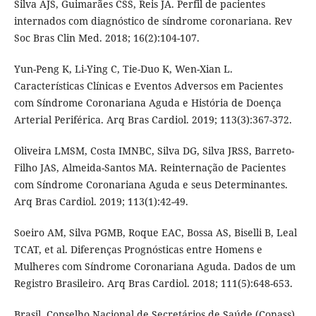
Silva AJS, Guimarães CSS, Reis JA. Perfil de pacientes
internados com diagnóstico de síndrome coronariana. Rev
Soc Bras Clin Med. 2018; 16(2):104-107.
Yun-Peng K, Li-Ying C, Tie-Duo K, Wen-Xian L.
Características Clínicas e Eventos Adversos em Pacientes
com Síndrome Coronariana Aguda e História de Doença
Arterial Periférica. Arq Bras Cardiol. 2019; 113(3):367-372.
Oliveira LMSM, Costa IMNBC, Silva DG, Silva JRSS, Barreto-
Filho JAS, Almeida-Santos MA. Reinternação de Pacientes
com Síndrome Coronariana Aguda e seus Determinantes.
Arq Bras Cardiol. 2019; 113(1):42-49.
Soeiro AM, Silva PGMB, Roque EAC, Bossa AS, Biselli B, Leal
TCAT, et al. Diferenças Prognósticas entre Homens e
Mulheres com Síndrome Coronariana Aguda. Dados de um
Registro Brasileiro. Arq Bras Cardiol. 2018; 111(5):648-653.
Brasil. Conselho Nacional de Secretários de Saúde (Conass).