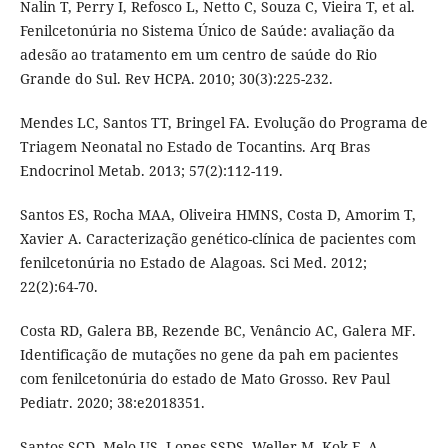
Nalin T, Perry I, Refosco L, Netto C, Souza C, Vieira T, et al.
Fenilcetonúria no Sistema Único de Saúde: avaliação da
adesão ao tratamento em um centro de saúde do Rio
Grande do Sul. Rev HCPA. 2010; 30(3):225-232.
Mendes LC, Santos TT, Bringel FA. Evolução do Programa de
Triagem Neonatal no Estado de Tocantins. Arq Bras
Endocrinol Metab. 2013; 57(2):112-119.
Santos ES, Rocha MAA, Oliveira HMNS, Costa D, Amorim T,
Xavier A. Caracterização genético-clínica de pacientes com
fenilcetonúria no Estado de Alagoas. Sci Med. 2012;
22(2):64-70.
Costa RD, Galera BB, Rezende BC, Venâncio AC, Galera MF.
Identificação de mutações no gene da pah em pacientes
com fenilcetonúria do estado de Mato Grosso. Rev Paul
Pediatr. 2020; 38:e2018351.
Santos SCD, Melo US, Lopes SSDS, Weller M, Kok F. A