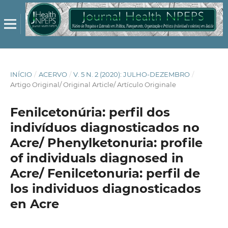
INÍCIO
/
ACERVO
/
V. 5 N. 2 (2020): JULHO-DEZEMBRO
/
Artigo Original/ Original Article/ Artículo Originale
Fenilcetonúria: perfil dos
indivíduos diagnosticados no
Acre/ Phenylketonuria: profile
of individuals diagnosed in
Acre/ Fenilcetonuria: perfil de
los individuos diagnosticados
en Acre