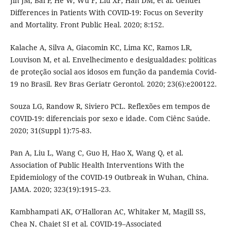
Jin JM, Bai P, He W, Wu F, Liu XF, Han DM, et al. Gender
Differences in Patients With COVID-19: Focus on Severity
and Mortality. Front Public Heal. 2020; 8:152.
Kalache A, Silva A, Giacomin KC, Lima KC, Ramos LR,
Louvison M, et al. Envelhecimento e desigualdades: políticas
de proteção social aos idosos em função da pandemia Covid-
19 no Brasil. Rev Bras Geriatr Gerontol. 2020; 23(6):e200122.
Souza LG, Randow R, Siviero PCL. Reflexões em tempos de
COVID-19: diferenciais por sexo e idade. Com Ciênc Saúde.
2020; 31(Suppl 1):75-83.
Pan A, Liu L, Wang C, Guo H, Hao X, Wang Q, et al.
Association of Public Health Interventions With the
Epidemiology of the COVID-19 Outbreak in Wuhan, China.
JAMA. 2020; 323(19):1915–23.
Kambhampati AK, O’Halloran AC, Whitaker M, Magill SS,
Chea N, Chaiet SJ et al. COVID-19–Associated