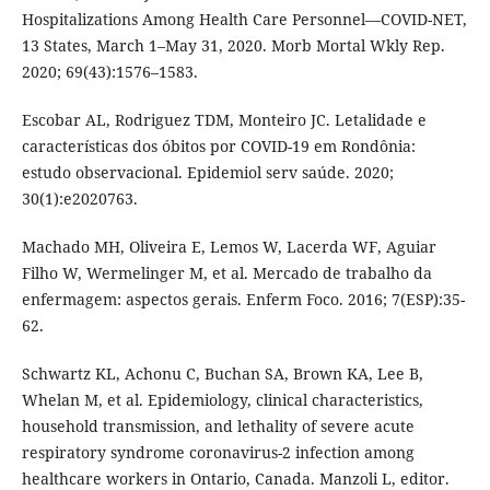
Hospitalizations Among Health Care Personnel—COVID-NET,
13 States, March 1–May 31, 2020. Morb Mortal Wkly Rep.
2020; 69(43):1576–1583.
Escobar AL, Rodriguez TDM, Monteiro JC. Letalidade e
características dos óbitos por COVID-19 em Rondônia:
estudo observacional. Epidemiol serv saúde. 2020;
30(1):e2020763.
Machado MH, Oliveira E, Lemos W, Lacerda WF, Aguiar
Filho W, Wermelinger M, et al. Mercado de trabalho da
enfermagem: aspectos gerais. Enferm Foco. 2016; 7(ESP):35-
62.
Schwartz KL, Achonu C, Buchan SA, Brown KA, Lee B,
Whelan M, et al. Epidemiology, clinical characteristics,
household transmission, and lethality of severe acute
respiratory syndrome coronavirus-2 infection among
healthcare workers in Ontario, Canada. Manzoli L, editor.