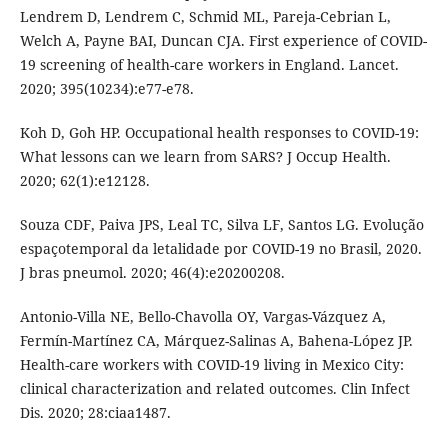
Lendrem D, Lendrem C, Schmid ML, Pareja-Cebrian L,
Welch A, Payne BAI, Duncan CJA. First experience of COVID-
19 screening of health-care workers in England. Lancet.
2020; 395(10234):e77-e78.
Koh D, Goh HP. Occupational health responses to COVID-19:
What lessons can we learn from SARS? J Occup Health.
2020; 62(1):e12128.
Souza CDF, Paiva JPS, Leal TC, Silva LF, Santos LG. Evolução
espaçotemporal da letalidade por COVID-19 no Brasil, 2020.
J bras pneumol. 2020; 46(4):e20200208.
Antonio-Villa NE, Bello-Chavolla OY, Vargas-Vázquez A,
Fermín-Martínez CA, Márquez-Salinas A, Bahena-López JP.
Health-care workers with COVID-19 living in Mexico City:
clinical characterization and related outcomes. Clin Infect
Dis. 2020; 28:ciaa1487.