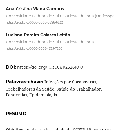
Ana Cristina Viana Campos
Universidade Federal do Sul e Sudeste do Pará (Unifesspa).
https://orcid.org/0000-0003-0596-6632
Luciana Pereira Colares Leitão
Universidade Federal do Sul e Sudeste do Pará
https://orcid.org/0000-0002-1635-7288
DOI:
https://doi.org/10.30681/25261010
Palavras-chave:
Infecções por Coronavirus,
Trabalhadores da Saúde, Saúde do Trabalhador,
Pandemias, Epidemiologia
RESUMO
Objetivo
: analisar a letalidade da COVID-19 por sexo e