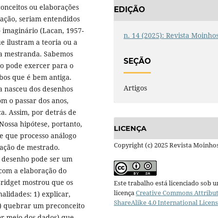
conceitos ou elaborações
EDIÇÃO
liação, seriam entendidos
o imaginário (Lacan, 1957-
n. 14 (2025): Revista Moinho
e ilustram a teoria ou a
ela mestranda. Sabemos
SEÇÃO
ho pode exercer para o
bos que é bem antiga.
Artigos
la nasceu dos desenhos
om o passar dos anos,
ca. Assim, por detrás de
ossa hipótese, portanto,
LICENÇA
de que processo análogo
Copyright (c) 2025 Revista Moinho
tação de mestrado.
o desenho pode ser um
com a elaboração do
Bridget mostrou que os
Este trabalho está licenciado sob 
licença
Creative Commons Attribut
alidades: 1) explicar,
ShareAlike 4.0 International Licen
 2) quebrar um preconceito
or meio dos dados) que