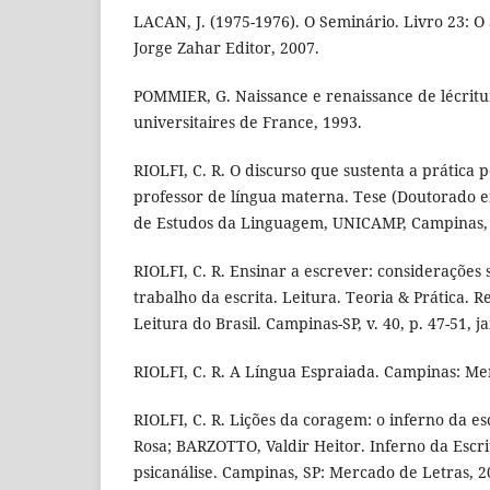
LACAN, J. (1975-1976). O Seminário. Livro 23: O
Jorge Zahar Editor, 2007.
POMMIER, G. Naissance e renaissance de lécritur
universitaires de France, 1993.
RIOLFI, C. R. O discurso que sustenta a prática
professor de língua materna. Tese (Doutorado em
de Estudos da Linguagem, UNICAMP, Campinas,
RIOLFI, C. R. Ensinar a escrever: considerações 
trabalho da escrita. Leitura. Teoria & Prática. R
Leitura do Brasil. Campinas-SP, v. 40, p. 47-51, ja
RIOLFI, C. R. A Língua Espraiada. Campinas: Me
RIOLFI, C. R. Lições da coragem: o inferno da esc
Rosa; BARZOTTO, Valdir Heitor. Inferno da Escri
psicanálise. Campinas, SP: Mercado de Letras, 20