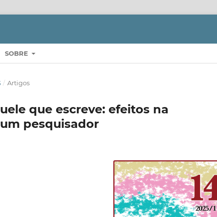
SOBRE
S
/
Artigos
ele que escreve: efeitos na
e um pesquisador