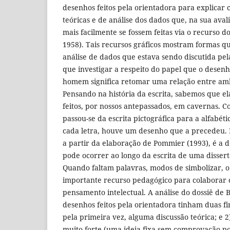
desenhos feitos pela orientadora para explicar 
teóricas e de análise dos dados que, na sua ava
mais facilmente se fossem feitas via o recurso d
1958). Tais recursos gráficos mostram formas qu
análise de dados que estava sendo discutida p
que investigar a respeito do papel que o desen
homem significa retomar uma relação entre am
Pensando na história da escrita, sabemos que e
feitos, por nossos antepassados, em cavernas. C
passou-se da escrita pictográfica para a alfabéti
cada letra, houve um desenho que a precedeu. N
a partir da elaboração de Pommier (1993), é a 
pode ocorrer ao longo da escrita de uma disser
Quando faltam palavras, modos de simbolizar, 
importante recurso pedagógico para colaborar 
pensamento intelectual. A análise do dossiê de 
desenhos feitos pela orientadora tinham duas fin
pela primeira vez, alguma discussão teórica; e
muito forte (uma ideia fixa sem comprovação p