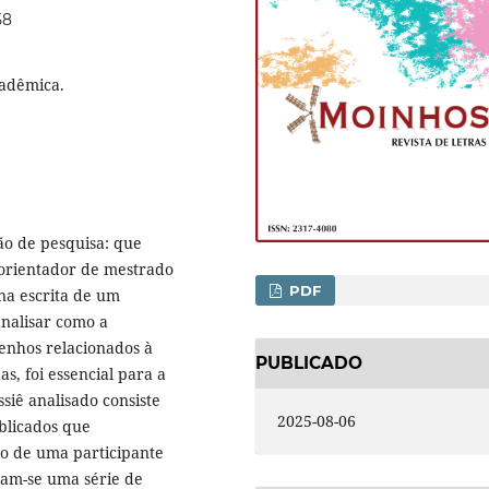
58
cadêmica.
ão de pesquisa: que
 orientador de mestrado
PDF
na escrita de um
nalisar como a
senhos relacionados à
PUBLICADO
, foi essencial para a
ssiê analisado consiste
2025-08-06
blicados que
ão de uma participante
ram-se uma série de