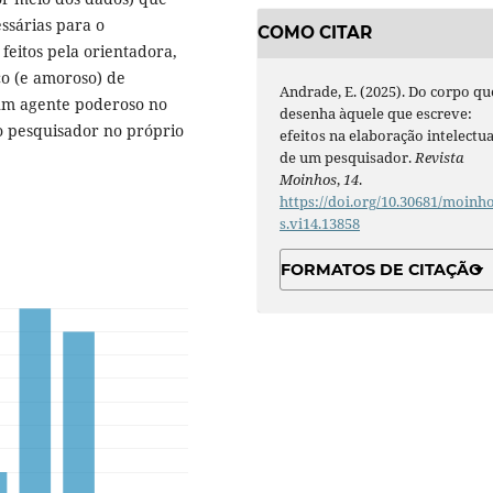
ssárias para o
COMO CITAR
feitos pela orientadora,
o (e amoroso) de
Andrade, E. (2025). Do corpo qu
 um agente poderoso no
desenha àquele que escreve:
do pesquisador no próprio
efeitos na elaboração intelectua
de um pesquisador.
Revista
Moinhos
,
14
.
https://doi.org/10.30681/moinh
s.vi14.13858
FORMATOS DE CITAÇÃO