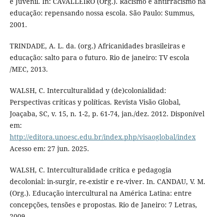
e Juvenil. In: CAVALLEIRO (Org.). Racismo e antirracismo na
educação: repensando nossa escola. São Paulo: Summus,
2001.
TRINDADE, A. L. da. (org.) Africanidades brasileiras e
educação: salto para o futuro. Rio de janeiro: TV escola
/MEC, 2013.
WALSH, C. Interculturalidad y (de)colonialidad:
Perspectivas críticas y políticas. Revista Visão Global,
Joaçaba, SC, v. 15, n. 1-2, p. 61-74, jan./dez. 2012. Disponível
em:
http://editora.unoesc.edu.br/index.php/visaoglobal/index
Acesso em: 27 jun. 2025.
WALSH, C. Interculturalidade crítica e pedagogia
decolonial: in-surgir, re-existir e re-viver. In. CANDAU, V. M.
(Org.). Educação intercultural na América Latina: entre
concepções, tensões e propostas. Rio de Janeiro: 7 Letras,
2009.