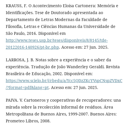
KRAUSS, F. O Acontecimento Eloísa Cartonera: Memória e
Identificações. Tese de Doutorado apresentada ao
Departamento de Letras Modernas da Faculdade de
Filosofia, Letras e Ciências Humanas da Universidade de
São Paulo, 2016. Disponível em
http://www.teses.usp.br/teses/disponiveis/8/8145/tde-
20122016-140926/pt-br.php
. Acesso em: 27 jun. 2025.
LARROSA, J. B. Notas sobre a experiência e o saber da
experiência. Tradução de João Wanderley Geraldi. Revista
Brasileira de Educação, 2002. Disponível em:
https://www.scielo.br/j/rbedu/a/Ycc5QDzZKcYVspCNspZVDxC
/?format=pdf&lang=pt
. Acesso em: 27 jun. 2025.
PAIVA. V. Cartoneros y cooperativas de recuperadores: una
mirada sobre la recolección informal de residuos. Área
Metropolitana de Buenos Aires, 1999-2007. Buenos Aires:
Prometeo Libros, 2008.