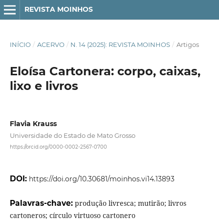
REVISTA MOINHOS
INÍCIO
/
ACERVO
/
N. 14 (2025): REVISTA MOINHOS
/
Artigos
Eloísa Cartonera: corpo, caixas,
lixo e livros
Flavia Krauss
Universidade do Estado de Mato Grosso
https://orcid.org/0000-0002-2567-0700
DOI:
https://doi.org/10.30681/moinhos.vi14.13893
Palavras-chave:
produção livresca; mutirão; livros
cartoneros; círculo virtuoso cartonero