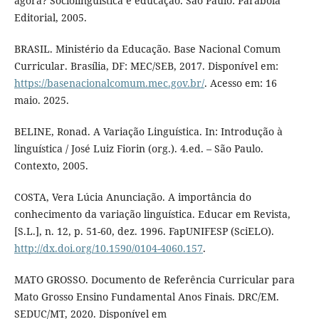
agora? Sociolinguística e educação. São Paulo: Parábola
Editorial, 2005.
BRASIL. Ministério da Educação. Base Nacional Comum
Curricular. Brasília, DF: MEC/SEB, 2017. Disponível em:
https://basenacionalcomum.mec.gov.br/
. Acesso em: 16
maio. 2025.
BELINE, Ronad. A Variação Linguística. In: Introdução à
linguística / José Luiz Fiorin (org.). 4.ed. – São Paulo.
Contexto, 2005.
COSTA, Vera Lúcia Anunciação. A importância do
conhecimento da variação linguística. Educar em Revista,
[S.L.], n. 12, p. 51-60, dez. 1996. FapUNIFESP (SciELO).
http://dx.doi.org/10.1590/0104-4060.157
.
MATO GROSSO. Documento de Referência Curricular para
Mato Grosso Ensino Fundamental Anos Finais. DRC/EM.
SEDUC/MT, 2020. Disponível em