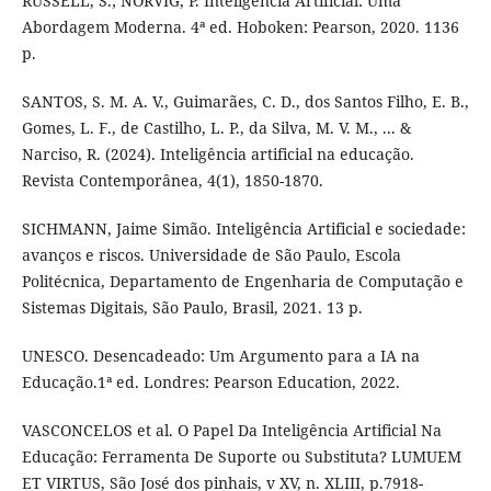
RUSSELL, S.; NORVIG, P. Inteligência Artificial: Uma
Abordagem Moderna. 4ª ed. Hoboken: Pearson, 2020. 1136
p.
SANTOS, S. M. A. V., Guimarães, C. D., dos Santos Filho, E. B.,
Gomes, L. F., de Castilho, L. P., da Silva, M. V. M., ... &
Narciso, R. (2024). Inteligência artificial na educação.
Revista Contemporânea, 4(1), 1850-1870.
SICHMANN, Jaime Simão. Inteligência Artificial e sociedade:
avanços e riscos. Universidade de São Paulo, Escola
Politécnica, Departamento de Engenharia de Computação e
Sistemas Digitais, São Paulo, Brasil, 2021. 13 p.
UNESCO. Desencadeado: Um Argumento para a IA na
Educação.1ª ed. Londres: Pearson Education, 2022.
VASCONCELOS et al. O Papel Da Inteligência Artificial Na
Educação: Ferramenta De Suporte ou Substituta? LUMUEM
ET VIRTUS, São José dos pinhais, v XV, n. XLIII, p.7918-