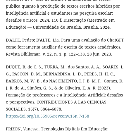
pública quanto à produção de textos escritos híbridos por
inteligência artificial e estudantes na pesquisa escolar:
desafios e riscos. 2024. 110 f. Dissertação (Mestrado em
Educação) — Universidade de Brasília, Brasília, 2024.
D'ALTE, Pedro; D'ALTE, Lia. Para uma avaliação do ChatGPT
como ferramenta auxiliar de escrita de textos académicos.
Revista Bibliomar, v. 22, n. 1, p. 122–138, 28 jun. 2023.
DUQUE, R. de C. S., TURRA, M., dos Santos, A. A., SOARES, L.
G., PASCON, D. M., BERNARDINA, L. D., PERES, H. H. C.,
BARROS, M. W. B., do NASCIMENTO, I. J. B. M. F., Gomes, D.
J. R. de A., Simões, G. S., & de Oliveira, E. A. R. (2023).
Formação de professores e a Inteligência Artificial: desafios
e perspectivas. CONTRIBUCIONES A LAS CIENCIAS
SOCIALES, 16(7), 6864–6878.
https://doi.org/10.55905/revconv.16n.7-158
FRIZON, Vanessa. Tecnologias Digitais Em Educação: