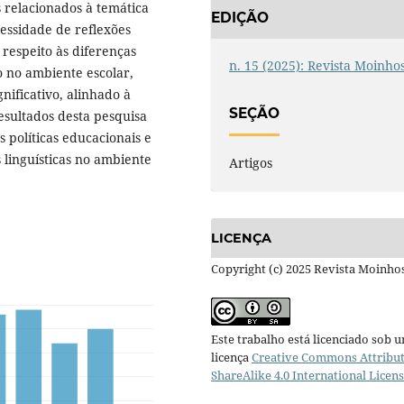
 relacionados à temática
EDIÇÃO
cessidade de reflexões
respeito às diferenças
n. 15 (2025): Revista Moinho
o no ambiente escolar,
nificativo, alinhado à
SEÇÃO
resultados desta pesquisa
 políticas educacionais e
 linguísticas no ambiente
Artigos
LICENÇA
Copyright (c) 2025 Revista Moinho
Este trabalho está licenciado sob 
licença
Creative Commons Attribut
ShareAlike 4.0 International Licen