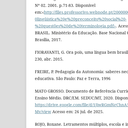
Nº 02. 2001. p.71-83. Disponível
em:˂
http://files.professorivo.webnode.pt/200
0lingüística%20e%20preconceito%20social%20-
%20questões%20de%20terminologia.pdf˃
. Aces
BRASIL. Ministério da Educação. Base Nacional
Brasília, 2017.
FIORAVANTI, G. Ora pois, uma língua bem brasile
230, abr. 2015.
FREIRE, P. Pedagogia da Autonomia: saberes nec
educativa. São Paulo: Paz e Terra, 1996
MATO GROSSO. Documento de Referência Curric
Ensino Médio. DRC/EM. SEDUC/MT, 2020. Dispon
https://drive.google.com/file/d/1JiwRGmf6
Mv/view
Acesso em: 26 jul. de 2025.
ROJO, Roxane. Letramentos múltiplos, escola e in