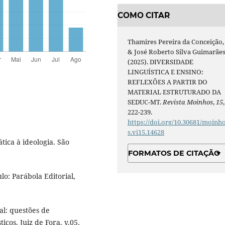
COMO CITAR
Thamires Pereira da Conceição,
& José Roberto Silva Guimarães
(2025). DIVERSIDADE
LINGUÍSTICA E ENSINO:
REFLEXÕES A PARTIR DO
MATERIAL ESTRUTURADO DA
SEDUC-MT.
Revista Moinhos
,
15
,
222-239.
https://doi.org/10.30681/moinh
s.vi15.14628
ica à ideologia. São
FORMATOS DE CITAÇÃO
o: Parábola Editorial,
al: questões de
icos. Juiz de Fora. v.05.