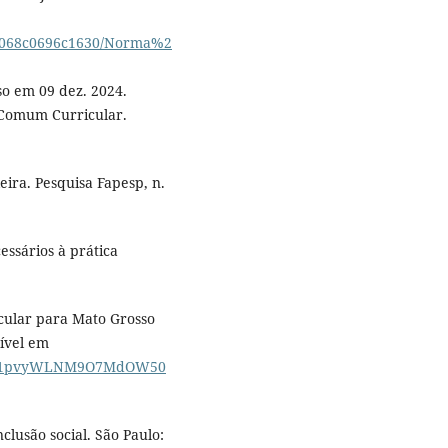
000068c0696c1630/Norma%2
so em 09 dez. 2024.
 Comum Curricular.
ira. Pesquisa Fapesp, n.
essários à prática
ular para Mato Grosso
ível em
rChnA1pvyWLNM9O7MdOW50
clusão social. São Paulo: