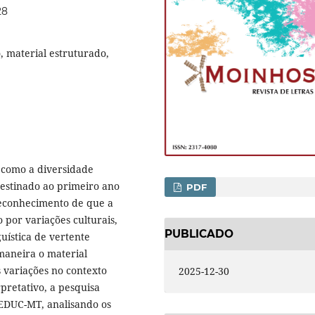
28
o, material estruturado,
 como a diversidade
destinado ao primeiro ano
PDF
reconhecimento de que a
por variações culturais,
PUBLICADO
nguística de vertente
maneira o material
s variações no contexto
2025-12-30
rpretativo, a pesquisa
SEDUC-MT, analisando os