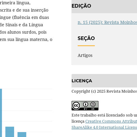
rimeira língua,
EDIÇÃO
scrita e de sua inserção
língue (fluência em duas
n. 15 (2025): Revista Moinho
de Sinais e da Língua
os alunos surdos, pois
SEÇÃO
 em sua língua materna, o
Artigos
LICENÇA
Copyright (c) 2025 Revista Moinho
Este trabalho está licenciado sob 
licença
Creative Commons Attribut
ShareAlike 4.0 International Licen