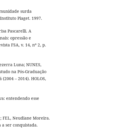
omunidade surda
nstituto Piaget. 1997.
sa Pascarelli. A
nais: opressão e
ista FSA, v. 14, nº 2, p.
ezerra Luna; NUNES,
estudo na Pós-Graduação
 (2004 – 2014). HOLOS,
iva: entendendo esse
; FEL, Neudiane Moreira.
a a ser conquistada.