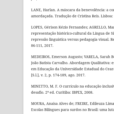
LANE, Harlan. A máscara da benevolência: a c
amordaçada. Tradução de Cristina Reis. Lisboa: I
LOPES, Gérison Kézio Fernandes; AGRELLO, Mari
representação histórico-cultural da Língua de Si
repressão linguística versus pedagogia visual. Rev
86-111, 2017.
MEDEIROS, Emerson Augusto; VARELA, Sarah B
João Batista Carvalho. Abordagem Qualitativa: 
em Educação da Universidade Estadual do Ceará
[S.l.], v. 2, p. 174-189, ago. 2017.
MINETTO, M. F. O currículo na educação inclus
desafio. 2ª ed. Curitiba: IBPEX, 2008.
MOURA, Anaisa Alves de; FREIRE, Edileuza Lima
Escolas Bilíngues para surdos no Brasil: uma lut