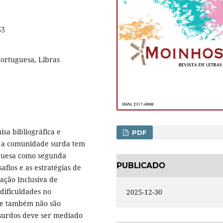
33
ortuguesa, Libras
sa bibliográfica e
PDF
o a comunidade surda tem
guesa como segunda
PUBLICADO
afios e as estratégias de
ção Inclusiva de
dificuldades no
2025-12-30
ue também não são
 surdos deve ser mediado