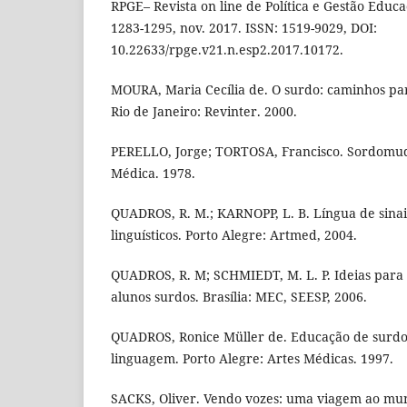
RPGE– Revista on line de Política e Gestão Educaci
1283-1295, nov. 2017. ISSN: 1519-9029, DOI:
10.22633/rpge.v21.n.esp2.2017.10172.
MOURA, Maria Cecília de. O surdo: caminhos pa
Rio de Janeiro: Revinter. 2000.
PERELLO, Jorge; TORTOSA, Francisco. Sordomude
Médica. 1978.
QUADROS, R. M.; KARNOPP, L. B. Língua de sinais
linguísticos. Porto Alegre: Artmed, 2004.
QUADROS, R. M; SCHMIEDT, M. L. P. Ideias para
alunos surdos. Brasília: MEC, SEESP, 2006.
QUADROS, Ronice Müller de. Educação de surdos
linguagem. Porto Alegre: Artes Médicas. 1997.
SACKS, Oliver. Vendo vozes: uma viagem ao mu