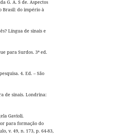
da G. A. S de. Aspectos
o Brasil: do império à
s? Língua de sinais e
gue para Surdos. 3ª ed.
esquisa. 4. Ed. – São
a de sinais. Londrina:
la Gavioli.
ior para formação do
o, v. 49, n. 173, p. 64-83,