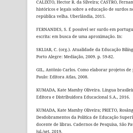
CALIXTO, Hector R. da Silveira; CASTRO, Fernan
históricos e legais sobre a educação de surdos n
república velha. Uberlândia, 2015.
FERNANDES, S. É possível ser surdo em portuguê
escrita: em busca de uma aproximação. In:
SKLIAR, C. (org.). Atualidade da Educação Bilín
Porto Alegre: Mediação, 2009. p. 59-82.
GIL, Antônio Carlos. Como elaborar projetos de p
Paulo: Editora Atlas, 2008.
KUMADA, Kate Mamhy Oliveira. Língua brasileir
Editora e Distribuidora Educacional S.A., 2016.
KUMADA, Kate Mamhy Oliveira; PRIETO, Rosânge
Desdobramentos da Política de Educação Super
docente de libras. Cadernos de Pesquisa, São Paul
jul./set. 2019.