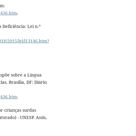
em:
10436.htm
.
 Deficiência: Lei n.º
018/2015/lei/l13146.htm?
Dispõe sobre a Língua
as. Brasília, DF: Diário
10436.htm
.
r crianças surdas
utorado) - UNESP. Assis,