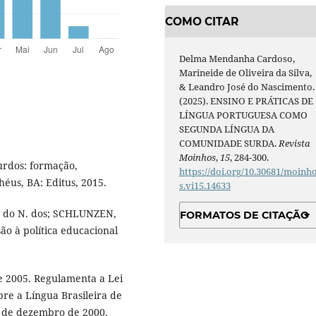
COMO CITAR
Delma Mendanha Cardoso,
Marineide de Oliveira da Silva,
& Leandro José do Nascimento.
(2025). ENSINO E PRÁTICAS DE
LÍNGUA PORTUGUESA COMO
SEGUNDA LÍNGUA DA
COMUNIDADE SURDA.
Revista
Moinhos
,
15
, 284-300.
rdos: formação,
https://doi.org/10.30681/moinh
lhéus, BA: Editus, 2015.
s.vi15.14633
. do N. dos; SCHLUNZEN,
FORMATOS DE CITAÇÃO
são à política educacional
e 2005. Regulamenta a Lei
bre a Língua Brasileira de
19 de dezembro de 2000.