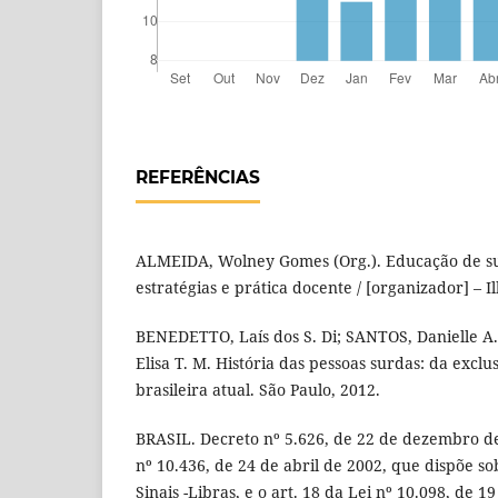
REFERÊNCIAS
ALMEIDA, Wolney Gomes (Org.). Educação de su
estratégias e prática docente / [organizador] – I
BENEDETTO, Laís dos S. Di; SANTOS, Danielle A
Elisa T. M. História das pessoas surdas: da exclu
brasileira atual. São Paulo, 2012.
BRASIL. Decreto nº 5.626, de 22 de dezembro d
nº 10.436, de 24 de abril de 2002, que dispõe so
Sinais -Libras, e o art. 18 da Lei nº 10.098, de 