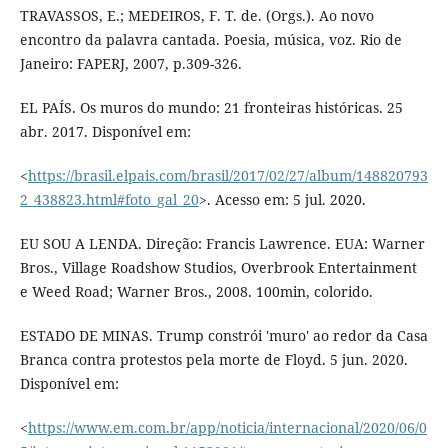
TRAVASSOS, E.; MEDEIROS, F. T. de. (Orgs.). Ao novo
encontro da palavra cantada. Poesia, música, voz. Rio de
Janeiro: FAPERJ, 2007, p.309-326.
EL PAÍS. Os muros do mundo: 21 fronteiras históricas. 25
abr. 2017. Disponível em:
<
https://brasil.elpais.com/brasil/2017/02/27/album/148820793
2_438823.html#foto_gal_20
>. Acesso em: 5 jul. 2020.
EU SOU A LENDA. Direção: Francis Lawrence. EUA: Warner
Bros., Village Roadshow Studios, Overbrook Entertainment
e Weed Road; Warner Bros., 2008. 100min, colorido.
ESTADO DE MINAS. Trump constrói 'muro' ao redor da Casa
Branca contra protestos pela morte de Floyd. 5 jun. 2020.
Disponível em:
<
https://www.em.com.br/app/noticia/internacional/2020/06/0