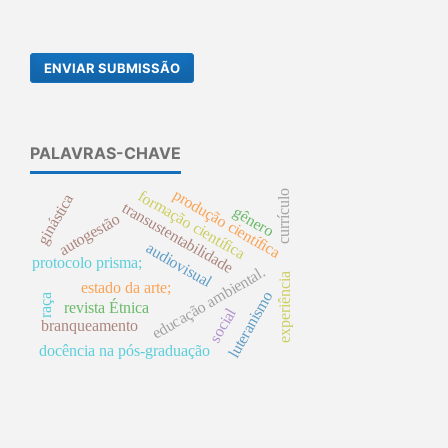
ENVIAR SUBMISSÃO
PALAVRAS-CHAVE
produção científica
formação científica
currículo
ginástica
transustentabilidade
gênero
autogestão
audiovisual
protocolo prisma;
educação ambiental.
experiência
estado da arte;
luteranismo
raça
revista Étnica
social
branqueamento
docência na pós-graduação