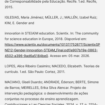
de Corresponsabilidade pela Educação. Recife. 1.ed. Recife,
2015.
IGLESIAS, Maria Jiménez; MÜLLER, J.; MALLÉN, Izabel Ruiz;
KIM, E. Gender and
innovation in STE(A)M education. Scientix. In: The community
for science education in Europe, 2018. Disponível em:
https://www.scientix.eu/documents/10137/752677/ScientixSP
NE12-Gender-Innovation-STEAM_Final.pdf/e907b19e-0863-
4502-a396-9ad6a5184be0
. Acesso em: 05 mar. 2026.
LOPES, Alice Ribeiro Casimiro; MACEDO, Elizabeth. Teorias de
currículo. 1.ed. São Paulo: Cortez, 2011.
MACIANO, Giseli Duardo; ANDRADE, Éderson; BERTE, Simone
de Barros; MEIRELLES, Erika Silva Alencar. Projeto de
intervenção pedagógica: o desenvolvimento de ações
conjuntas no processo de ensino aprendizagem.
Contribuciones a Las Ciencias Sociales. 2024, v. 17. p. 2214-