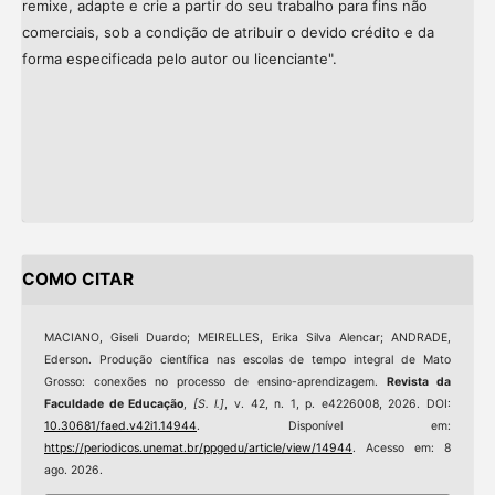
remixe, adapte e crie a partir do seu trabalho para fins não
comerciais, sob a condição de atribuir o devido crédito e da
forma especificada pelo autor ou licenciante".
COMO CITAR
MACIANO, Giseli Duardo; MEIRELLES, Erika Silva Alencar; ANDRADE,
Ederson. Produção científica nas escolas de tempo integral de Mato
Grosso: conexões no processo de ensino-aprendizagem.
Revista da
Faculdade de Educação
,
[S. l.]
, v. 42, n. 1, p. e4226008, 2026. DOI:
10.30681/faed.v42i1.14944
. Disponível em:
https://periodicos.unemat.br/ppgedu/article/view/14944
. Acesso em: 8
ago. 2026.