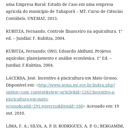
uma Empresa Rural: Estudo de Caso em uma empresa
agrícola do município de Tabaporã – MT. Curso de Ciências
Contábeis. UNEMAT, 2013.
KUBITZA, Fernando. Controle financeiro na aquicultura. 1°
ed. – Jundiaí: F. Kubitza, 2004.
KUBITZA, Fernando; ONO, Eduardo Akifumi. Projetos
aquícolas: planejamento e análise econômica. 1° Ed. –
Jundiaí: F.Kubtiza, 2004.
LACERDA, José. Incentivo à piscicultura em Mato Grosso.
Disponível em: <
http://www.sema.mt.gov.br/index.php?
option=com_content&view=article&id=1262:incentivo-a-
piscicultura-em-mato-
grosso&catid=291:governo&Itemid=180
> Acessado em: 19
out. 2010.
LIMA, F. A.; SILVA, A. P. D; RODRIGUES, A. P. O.; BERGAMIM,