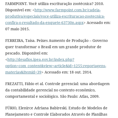
FARMPOINT. Você utiliza escrituração zootécnica? 2010.
Disponível em: <
http://www.farmpoint.com.br/cadeia-
produtiva/especiais/voce-utiliza-escrituracao-zootecnica-
confira-o-resultado-da-enquete-63730n.aspx
> Acessado em:
07 maio 2015.
FERREIRA, Taísa. Peixes Aumento de Produção – Governo
quer transformar o Brasil em um grande produtor de
pescado. Disponível em:
<
http://desafios.ipea.gov.br/index.php?
option=com_content&view=article&id=1255:reportagens-
materias&Itemid=39
> Acessado em: 18 out. 2014.
FREZATTI, Fábio et al. Controle gerencial: uma abordagem
da contabilidade gerencial no contexto econômico,
comportamental e sociológico. São Paulo: Atlas, 2009.
FÚRIO, Elenirce Adriana Babireski. Estudo de Modelos de
Planejamento e Controle Elaborados Através de Planilhas