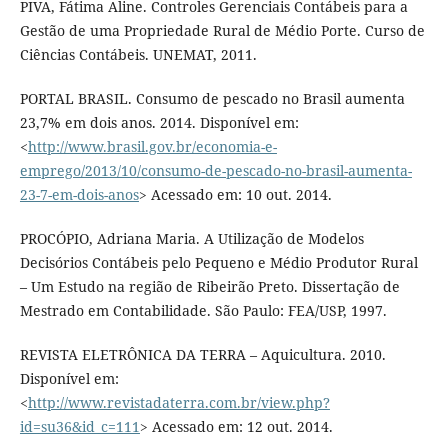
PIVA, Fátima Aline. Controles Gerenciais Contábeis para a
Gestão de uma Propriedade Rural de Médio Porte. Curso de
Ciências Contábeis. UNEMAT, 2011.
PORTAL BRASIL. Consumo de pescado no Brasil aumenta
23,7% em dois anos. 2014. Disponível em:
<
http://www.brasil.gov.br/economia-e-
emprego/2013/10/consumo-de-pescado-no-brasil-aumenta-
23-7-em-dois-anos
> Acessado em: 10 out. 2014.
PROCÓPIO, Adriana Maria. A Utilização de Modelos
Decisórios Contábeis pelo Pequeno e Médio Produtor Rural
– Um Estudo na região de Ribeirão Preto. Dissertação de
Mestrado em Contabilidade. São Paulo: FEA/USP, 1997.
REVISTA ELETRÔNICA DA TERRA – Aquicultura. 2010.
Disponível em:
<
http://www.revistadaterra.com.br/view.php?
id=su36&id_c=111
> Acessado em: 12 out. 2014.