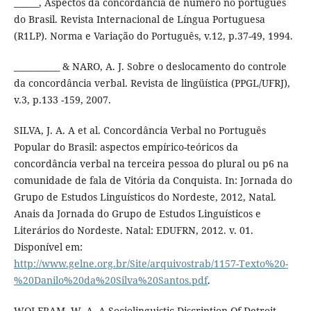
______, Aspectos da concordância de número no português
do Brasil. Revista Internacional de Língua Portuguesa
(R1LP). Norma e Variação do Português, v.12, p.37-49, 1994.
___________ & NARO, A. J. Sobre o deslocamento do controle
da concordância verbal. Revista de lingüística (PPGL/UFRJ),
v.3, p.133 -159, 2007.
SILVA, J. A. A et al. Concordância Verbal no Português
Popular do Brasil: aspectos empírico-teóricos da
concordância verbal na terceira pessoa do plural ou p6 na
comunidade de fala de Vitória da Conquista. In: Jornada do
Grupo de Estudos Linguísticos do Nordeste, 2012, Natal.
Anais da Jornada do Grupo de Estudos Linguísticos e
Literários do Nordeste. Natal: EDUFRN, 2012. v. 01.
Disponível em:
http://www.gelne.org.br/Site/arquivostrab/1157-Texto%20-
%20Danilo%20da%20Silva%20Santos.pdf
.
WOLFRAM, W. A. A Sociolinguistic Discription Of Detroit