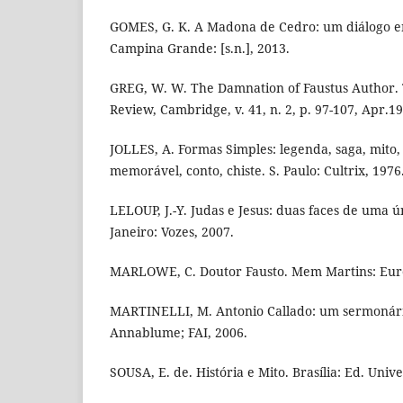
GOMES, G. K. A Madona de Cedro: um diálogo ent
Campina Grande: [s.n.], 2013.
GREG, W. W. The Damnation of Faustus Author
Review, Cambridge, v. 41, n. 2, p. 97-107, Apr.1
JOLLES, A. Formas Simples: legenda, saga, mito, 
memorável, conto, chiste. S. Paulo: Cultrix, 1976
LELOUP, J.-Y. Judas e Jesus: duas faces de uma ú
Janeiro: Vozes, 2007.
MARLOWE, C. Doutor Fausto. Mem Martins: Eur
MARTINELLI, M. Antonio Callado: um sermonário 
Annablume; FAI, 2006.
SOUSA, E. de. História e Mito. Brasília: Ed. Univ