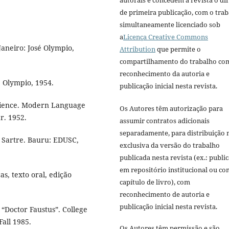
autorais e concedem à revista o dir
de primeira publicação, com o tra
simultaneamente licenciado sob
a
Licença Creative Commons
aneiro: José Olympio,
Attribution
que permite o
compartilhamento do trabalho co
reconhecimento da autoria e
é Olympio, 1954.
publicação inicial nesta revista.
science. Modern Language
Os Autores têm autorização para
r. 1952.
assumir contratos adicionais
separadamente, para distribuição 
a Sartre. Bauru: EDUSC,
exclusiva da versão do trabalho
publicada nesta revista (ex.: publi
em repositório institucional ou c
as, texto oral, edição
capítulo de livro), com
reconhecimento de autoria e
publicação inicial nesta revista.
“Doctor Faustus”. College
Fall 1985.
Os Autores têm permissão e são