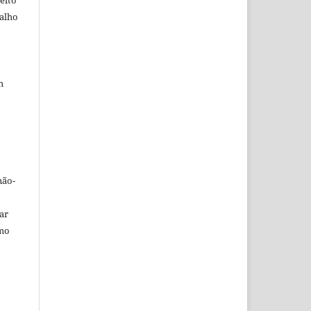
eito
balho
m
não-
car
omo