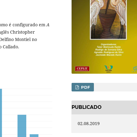
 como é configurado em
A
nglês Christopher
Delfino Montiel no
o Callado.
PDF
PUBLICADO
02.08.2019