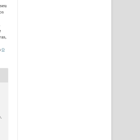
 seu
os
u
e
vas,
a
O
.