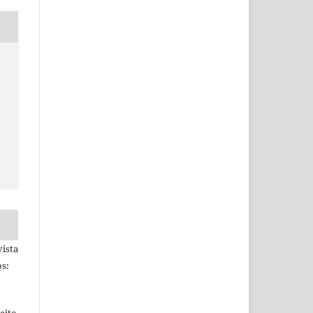
ista
s: