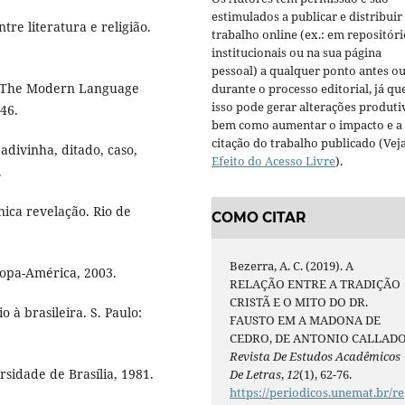
estimulados a publicar e distribuir
re literatura e religião.
trabalho online (ex.: em repositóri
institucionais ou na sua página
pessoal) a qualquer ponto antes o
. The Modern Language
durante o processo editorial, já qu
isso pode gerar alterações produti
946.
bem como aumentar o impacto e a
citação do trabalho publicado (Vej
adivinha, ditado, caso,
Efeito do Acesso Livre
).
.
nica revelação. Rio de
COMO CITAR
Bezerra, A. C. (2019). A
opa-América, 2003.
RELAÇÃO ENTRE A TRADIÇÃO
CRISTÃ E O MITO DO DR.
à brasileira. S. Paulo:
FAUSTO EM A MADONA DE
CEDRO, DE ANTONIO CALLADO
Revista De Estudos Acadêmicos
ersidade de Brasília, 1981.
De Letras
,
12
(1), 62-76.
https://periodicos.unemat.br/re