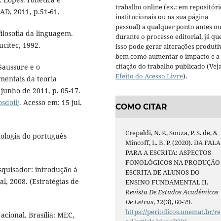
trabalho online (ex.: em repositóri
AD, 2011, p.51-61.
institucionais ou na sua página
pessoal) a qualquer ponto antes o
ilosofia da linguagem.
durante o processo editorial, já qu
ucitec, 1992.
isso pode gerar alterações produti
bem como aumentar o impacto e a
citação do trabalho publicado (Vej
Saussure e o
Efeito do Acesso Livre
).
mentais da teoria
 junho de 2011, p. 05-17.
sdoil/
. Acesso em: 15 jul.
COMO CITAR
Crepaldi, N. P., Souza, P. S. de, &
nologia do português
Mincoff, L. B. P. (2020). DA FALA
PARA A ESCRITA: ASPECTOS
FONOLÓGICOS NA PRODUÇÃO
squisador: introdução à
ESCRITA DE ALUNOS DO
al, 2008. (Estratégias de
ENSINO FUNDAMENTAL II.
Revista De Estudos Acadêmicos
De Letras
,
12
(3), 60-79.
https://periodicos.unemat.br/re
acional. Brasília: MEC,