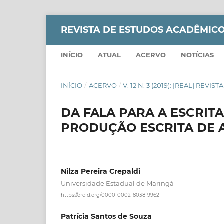
REVISTA DE ESTUDOS ACADÊMICO
INÍCIO
ATUAL
ACERVO
NOTÍCIAS
INÍCIO
/
ACERVO
/
V. 12 N. 3 (2019): [REAL] RE
DA FALA PARA A ESCRIT
PRODUÇÃO ESCRITA DE 
Nilza Pereira Crepaldi
Universidade Estadual de Maringá
https://orcid.org/0000-0002-8038-9962
Patrícia Santos de Souza