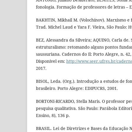
fonologia. Formação de professores de letras – E
BAKHTIN, Mikhail M. (Volochínov). Marxismo e f
Trad. Michel Laud e Yara F. Vieira, São Paulo: H
BEZ, Alessandra da Silveira; AQUINO, Carla de. 
estruturalismo: retomando alguns pontos funda
saussuriana. Cadernos do Il: Porto Alegre, n. 42,
Disponível em:
http://www.seer.ufrgs.br/caderno
2017.
BISOL, Leda. (Org.). Introdução a estudos de fo
brasileiro. Porto Alegre: EDIPUCRS, 2001.
BORTONI-RICARDO, Stella Maris. O professor pe
pesquisa qualitativa. São Paulo: Parábola Editori
Ensino, 8), 136 p.
BRASIL. Lei de Diretrizes e Bases da Educação N