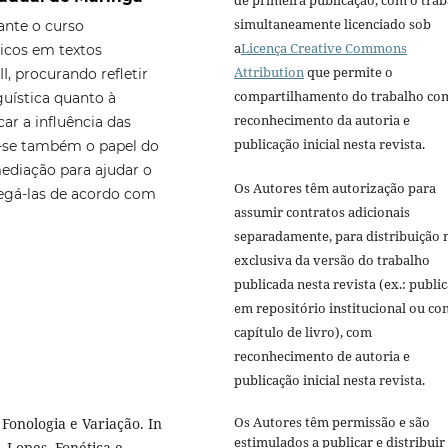
de primeira publicação, com o tra
simultaneamente licenciado sob
ante o curso
a
Licença Creative Commons
ticos em textos
Attribution
que permite o
, procurando refletir
compartilhamento do trabalho co
guística quanto à
reconhecimento da autoria e
car a influência das
publicação inicial nesta revista.
te-se também o papel do
ediação para ajudar o
Os Autores têm autorização para
regá-las de acordo com
assumir contratos adicionais
separadamente, para distribuição 
exclusiva da versão do trabalho
publicada nesta revista (ex.: publi
em repositório institucional ou c
capítulo de livro), com
reconhecimento de autoria e
publicação inicial nesta revista.
Os Autores têm permissão e são
Fonologia e Variação. In
estimulados a publicar e distribuir
 Lopes. Fonética e