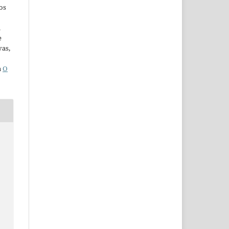
os
u
e
vas,
a
O