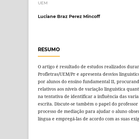
UEM
Luciane Braz Perez Mincoff
RESUMO
O artigo é resultado de estudos realizados dura
Profletras/UEM/Pr e apresenta desvios linguísti
por alunos do ensino fundamental II, procurand
relativos aos níveis de variação linguística quan
na tentativa de identificar a influência das vari
escrita. Discute-se também o papel do professo
processo de mediação para ajudar o aluno obser
língua e empregá-las de acordo com as suas exi