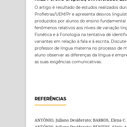
O artigo é resultado de estudos realizados dur
Profletras/UEM/Pr e apresenta desvios linguís
produzidos por alunos do ensino fundamental II
fenômenos relativos aos níveis de variação lin
Fonética e à Fonologia na tentativa de identifi
variantes em relação à fala e à escrita. Discu
professor de língua materna no processo de m
aluno observar as diferenças da língua e emp
as suas exigências comunicativas.
REFERÊNCIAS
ANTÔNIO, Juliano Desiderato; BARROS, Elena C. 
ANTÔNIO, Juliano Desiderato; BENITES, Sônia A.