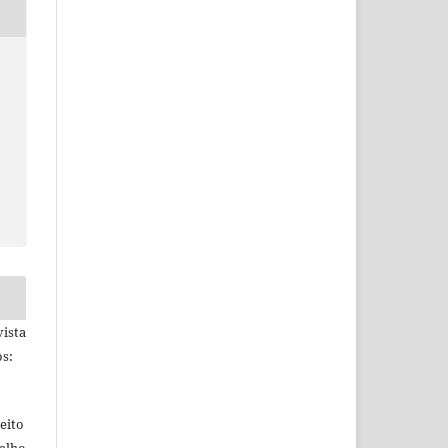
ista
s:
eito