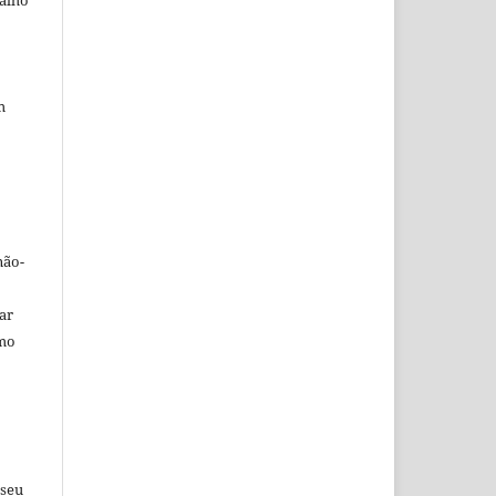
balho
m
não-
car
omo
 seu