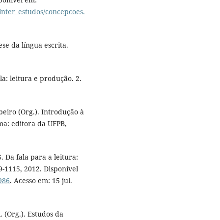
inter_estudos/concepcoes.
e da língua escrita.
a: leitura e produção. 2.
eiro (Org.). Introdução à
soa: editora da UFPB,
Da fala para a leitura:
99-1115, 2012. Disponível
4986
. Acesso em: 15 jul.
 (Org.). Estudos da