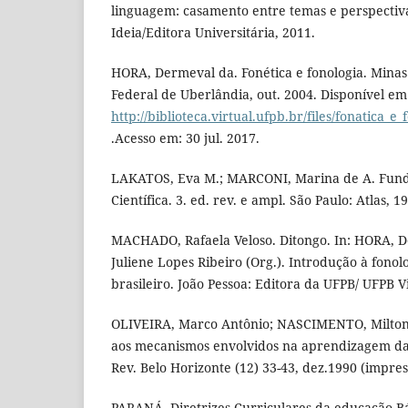
linguagem: casamento entre temas e perspectiva
Ideia/Editora Universitária, 2011.
HORA, Dermeval da. Fonética e fonologia. Minas
Federal de Uberlândia, out. 2004. Disponível em
http://biblioteca.virtual.ufpb.br/files/fonatica_
.Acesso em: 30 jul. 2017.
LAKATOS, Eva M.; MARCONI, Marina de A. Fun
Científica. 3. ed. rev. e ampl. São Paulo: Atlas, 1
MACHADO, Rafaela Veloso. Ditongo. In: HORA, 
Juliene Lopes Ribeiro (Org.). Introdução à fono
brasileiro. João Pessoa: Editora da UFPB/ UFPB Vi
OLIVEIRA, Marco Antônio; NASCIMENTO, Milton d
aos mecanismos envolvidos na aprendizagem da
Rev. Belo Horizonte (12) 33-43, dez.1990 (impres
PARANÁ. Diretrizes Curriculares da educação Bá