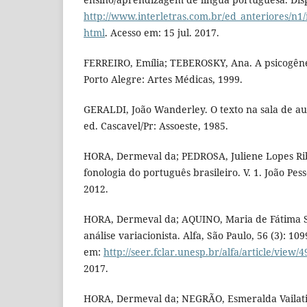
http://www.interletras.com.br/ed_anteriores/n1/
html
. Acesso em: 15 jul. 2017.
FERREIRO, Emília; TEBEROSKY, Ana. A psicogênes
Porto Alegre: Artes Médicas, 1999.
GERALDI, João Wanderley. O texto na sala de aul
ed. Cascavel/Pr: Assoeste, 1985.
HORA, Dermeval da; PEDROSA, Juliene Lopes Rib
fonologia do português brasileiro. V. 1. João Pes
2012.
HORA, Dermeval da; AQUINO, Maria de Fátima S. 
análise variacionista. Alfa, São Paulo, 56 (3): 10
em:
http://seer.fclar.unesp.br/alfa/article/view/
2017.
HORA, Dermeval da; NEGRÃO, Esmeralda Vailati.