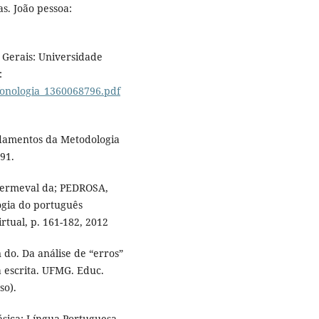
s. João pessoa:
 Gerais: Universidade
:
e_fonologia_1360068796.pdf
damentos da Metodologia
991.
Dermeval da; PEDROSA,
logia do português
rtual, p. 161-182, 2012
o. Da análise de “erros”
 escrita. UFMG. Educ.
so).
sica: Língua Portuguesa.