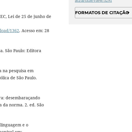
acl/article/view/3291
FORMATOS DE CITAÇÃO
MEC, Lei de 25 de junho de
nload/1362
. Acesso em: 28
ca. São Paulo: Editora
ca na pesquisa em
ólica de São Paulo.
ira: desembaraçando
a da norma. 2. ed. São
linguagem e o
ponível em: