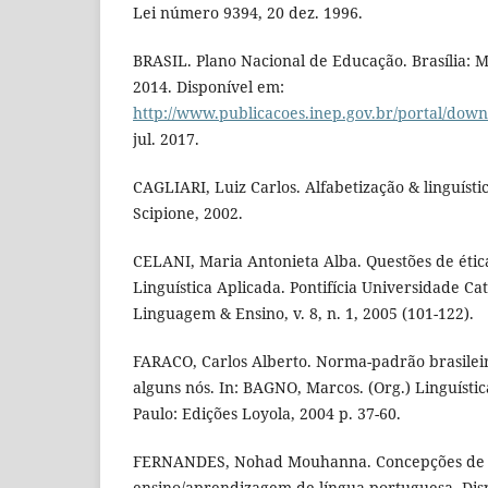
Lei número 9394, 20 dez. 1996.
BRASIL. Plano Nacional de Educação. Brasília: 
2014. Disponível em:
http://www.publicacoes.inep.gov.br/portal/dow
jul. 2017.
CAGLIARI, Luiz Carlos. Alfabetização & linguísti
Scipione, 2002.
CELANI, Maria Antonieta Alba. Questões de éti
Linguística Aplicada. Pontifícia Universidade Cat
Linguagem & Ensino, v. 8, n. 1, 2005 (101-122).
FARACO, Carlos Alberto. Norma-padrão brasile
alguns nós. In: BAGNO, Marcos. (Org.) Linguístic
Paulo: Edições Loyola, 2004 p. 37-60.
FERNANDES, Nohad Mouhanna. Concepções de 
ensino/aprendizagem de língua portuguesa. Dis