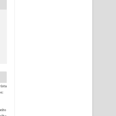
ista
s:
eito