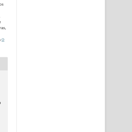
os
u
e
vas,
a
O
O