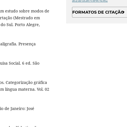
acl/article/view/4382
: um estudo sobre modos de
FORMATOS DE CITAÇÃO
sertação (Mestrado em
do Sul. Porto Alegre,
caligrafia. Presença
isa Social. 6 ed. São
s. Categorização gráfica
 em língua materna. Vol. 02
o de Janeiro: José