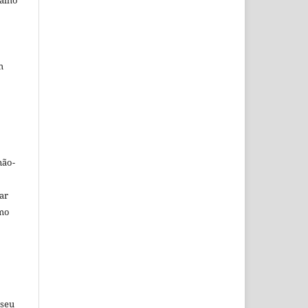
balho
m
não-
car
omo
 seu