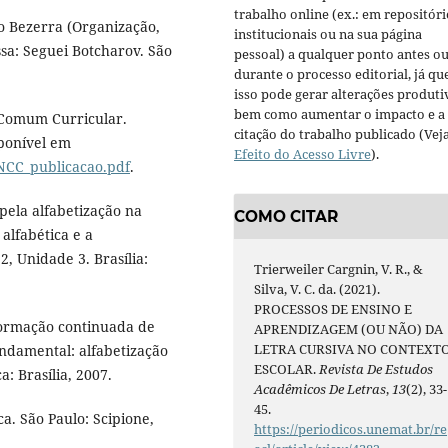
trabalho online (ex.: em repositóri
o Bezerra (Organização,
institucionais ou na sua página
ssa: Seguei Botcharov. São
pessoal) a qualquer ponto antes o
durante o processo editorial, já qu
isso pode gerar alterações produti
bem como aumentar o impacto e a
 Comum Curricular.
citação do trabalho publicado (Vej
sponível em
Efeito do Acesso Livre
).
NCC_publicacao.pdf
.
pela alfabetização na
COMO CITAR
alfabética e a
2, Unidade 3. Brasília:
Trierweiler Cargnin, V. R., &
Silva, V. C. da. (2021).
PROCESSOS DE ENSINO E
formação continuada de
APRENDIZAGEM (OU NÃO) DA
LETRA CURSIVA NO CONTEXT
undamental: alfabetização
ESCOLAR.
Revista De Estudos
: Brasília, 2007.
Acadêmicos De Letras
,
13
(2), 33-
45.
ca. São Paulo: Scipione,
https://periodicos.unemat.br/re