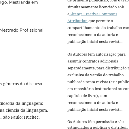
de primeira publicação, com o tra
urgo. Mestranda em
simultaneamente licenciado sob
a
Licença Creative Commons
Attribution
que permite o
compartilhamento do trabalho co
Mestrado Profissional
reconhecimento da autoria e
publicação inicial nesta revista.
Os Autores têm autorização para
assumir contratos adicionais
separadamente, para distribuição 
exclusiva da versão do trabalho
publicada nesta revista (ex.: publi
s gêneros do discurso.
em repositório institucional ou c
capítulo de livro), com
reconhecimento de autoria e
losofia da linguagem:
publicação inicial nesta revista.
na ciência da linguagem.
. São Paulo: Hucitec,
Os Autores têm permissão e são
estimulados a publicar e distribuir