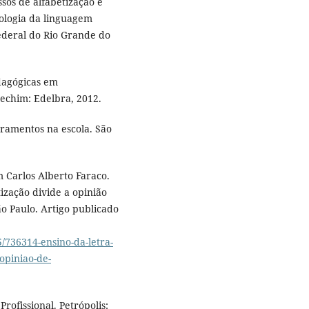
sos de alfabetização e
iologia da linguagem
ederal do Rio Grande do
edagógicas em
rechim: Edelbra, 2012.
ramentos na escola. São
Carlos Alberto Faraco.
ização divide a opinião
o Paulo. Artigo publicado
/736314-ensino-da-letra-
opiniao-de-
ofissional. Petrópolis: