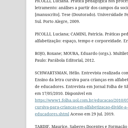
PICOLLI, Luciana. Prática pedagógica nos proces
letramento: análises a partir dos campos da soc
[manuscrito]. Tese (Doutorado). Universidade F
Sul. Porto Alegre, 2009.
PICOLLI, Luciana; CAMINI, Patricia. Práticas p
alfabetização: espaço, tempo e corporeidade. E
ROJO, Roxane; MOURA, Eduardo (orgs.). Multilet
Paulo: Parábola Editorial, 2012.
SCHWARTSMAN, Hélio. Entrevista realizada com 
Ensino da letra cursiva para crianças em alfabet
de educadores. Entrevista em Jornal Folha de Sã
em 17/05/2010. Disponível em
https://www1.folha.uol.com.br/educacao/2010/05
cursiva-para-criancas-em-alfabetizacao-divide-a-
educadores.shtml
Acesso em 29 jul. 2019.
TARDIF, Maurice. Saberes Docentes e Formação Pr