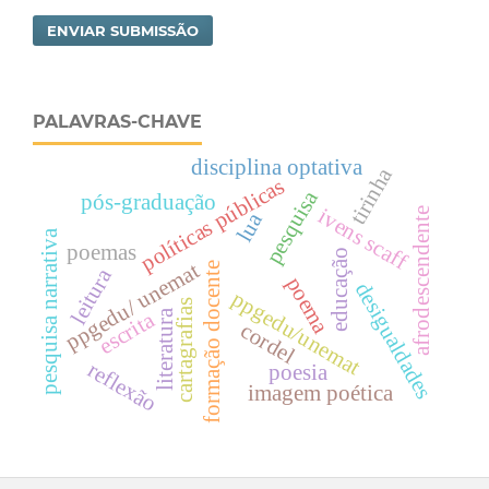
ENVIAR SUBMISSÃO
PALAVRAS-CHAVE
disciplina optativa
tirinha
políticas públicas
pesquisa
pós-graduação
ivens scaff
afrodescendente
lua
pesquisa narrativa
poemas
educação
ppgedu/ unemat
formação docente
leitura
poema
desigualdades
ppgedu/unemat
cartagrafias
literatura
escrita
cordel
reflexão
poesia
imagem poética