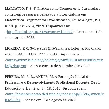
MARCATTO, F. S. F. Prática como Componente Curricular:
contribuições para a reflexão na Licenciatura em
Matemática. Argumentos Pró-Educação, Pouso Alegre, v. 4,
n. 10, p. 731 – 754, 2019. Disponível em:
<
http://dx.doi.org/10.24280/ape.v4i10.427
>. Acesso em: 1 de
setembro de 2022.
MOREIRA, P. C. 3+1 e suas (In)Variantes. Bolema, Rio Claro,
v. 26, n. 44, p. 1137 – 1150, 2012. Disponível em:
<
https://www.scielo.br/j/bolema/a/r4yWF5GFmrggBdzvLxdy
k4Q/?lang=pt
>. Acesso em: 10 de setembro de 2022.
PEREIRA, M. A. L.; ANDRÉ, M. A Formação Inicial do
Professor e o Desenvolvimento Profissional Docente. Devir
Educação, v.1, n. 2, p. 5 – 18, 2017. Disponível em:
<
http://devireducacao.ded.ufla.br/index.php/DEVIR/article/v
iew/39/44
>. Acesso em: 5 de agosto de 2022.