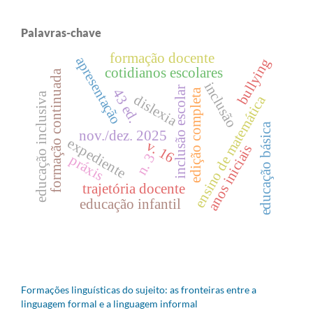
Palavras-chave
formação docente
apresentação
bullying
cotidianos escolares
formação continuada
inclusão
inclusão escolar
43 ed.
edição completa
educação inclusiva
dislexia
ensino de matemática
educação básica
nov./dez. 2025
expediente
v. 16
anos iniciais
n. 3
práxis
trajetória docente
educação infantil
Formações linguísticas do sujeito: as fronteiras entre a
linguagem formal e a linguagem informal