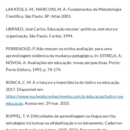
LAKATOS, E. M.; MARCONI, M. A. Fundamentos de Metodologia
Científica. São Paulo, SP: Atlas 2003.
LIBÂNEO, José Carlos. Educação escolar: políticas, estrutura e
organização. São Paulo: Cortez, 1994.
PERRENOUD, P. Não mexam na minha avaliação: para uma
aprendizagem sistêmica da mudança pedagógica, In: ESTRELA, A;
NÓVOA, A. Avaliações em educação: novas perspectivas. Porto:
Porto Editora, 1993, p. 74-174.
RONCA, C. M. A criança e a importância do lúdico na educação.
2017. Disponível em:
https://www.nucleodoconhecimento.com.br/educacao/ludico-na-
educacao
. Acesso em: 29 mar. 2025.
RUPPEL, T. V. Dificuldades de aprendizagem na língua escrita:
estratégias inclusivas na alfabetização e no letramento. Cadernos
de pós-graduação em Letras, 24(3). 2024. Recuperado de