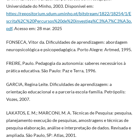
Universidade do Minho, 2003. Disponível em:
https://repositorium.sdum.uminho.pt/bitstream/1822/18254/1/E
scrita%2C%20Percursos%20de%20investiga%C3%A7%C3%A3o.
pdf
. Acesso em: 28 mar. 2025
FONSECA, Vitor da. Dificuldades de aprendizagem: abordagem
neuropsicológica e psicopedagógica. Porto Alegre: Artmed, 1995.
FREIRE, Paulo. Pedagogia da autonomia: saberes necessários à
prática educativa. São Paulo: Paz e Terra, 1996.
GARCIA, Regina Leite. Dificuldades de aprendizagem: a
orientação educacional e a parceria escola-família. Petrópolis:
Vozes, 2007.
LAKATOS, E. M.; MARCONI, M. A. Técnicas de Pesquisa: pesquisa,
planejamento execução de pesquisas, amostragens e técnicas de
pesquisa elaboração, análise e interpretação de dados. Revisada e
ampliada. São Paulo, SP: Atlas, 2001.