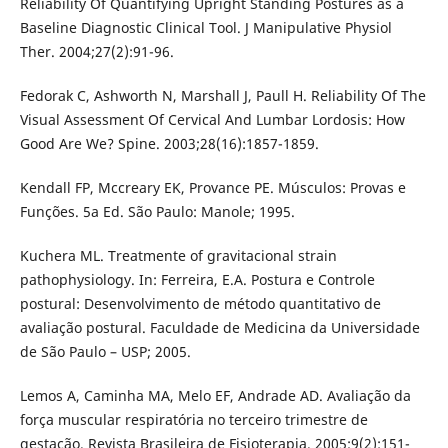
Reliability Of Quantifying Upright Standing Postures as a
Baseline Diagnostic Clinical Tool. J Manipulative Physiol
Ther. 2004;27(2):91-96.
Fedorak C, Ashworth N, Marshall J, Paull H. Reliability Of The
Visual Assessment Of Cervical And Lumbar Lordosis: How
Good Are We? Spine. 2003;28(16):1857-1859.
Kendall FP, Mccreary EK, Provance PE. Músculos: Provas e
Funções. 5a Ed. São Paulo: Manole; 1995.
Kuchera ML. Treatmente of gravitacional strain
pathophysiology. In: Ferreira, E.A. Postura e Controle
postural: Desenvolvimento de método quantitativo de
avaliação postural. Faculdade de Medicina da Universidade
de São Paulo – USP; 2005.
Lemos A, Caminha MA, Melo EF, Andrade AD. Avaliação da
força muscular respiratória no terceiro trimestre de
gestação. Revista Brasileira de Fisioterapia. 2005;9(2):151-