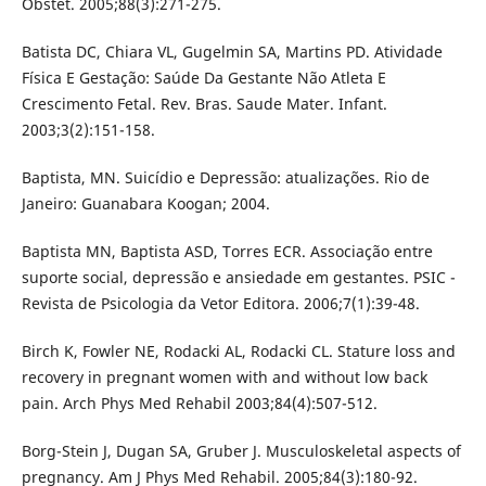
Obstet. 2005;88(3):271-275.
Batista DC, Chiara VL, Gugelmin SA, Martins PD. Atividade
Física E Gestação: Saúde Da Gestante Não Atleta E
Crescimento Fetal. Rev. Bras. Saude Mater. Infant.
2003;3(2):151-158.
Baptista, MN. Suicídio e Depressão: atualizações. Rio de
Janeiro: Guanabara Koogan; 2004.
Baptista MN, Baptista ASD, Torres ECR. Associação entre
suporte social, depressão e ansiedade em gestantes. PSIC -
Revista de Psicologia da Vetor Editora. 2006;7(1):39-48.
Birch K, Fowler NE, Rodacki AL, Rodacki CL. Stature loss and
recovery in pregnant women with and without low back
pain. Arch Phys Med Rehabil 2003;84(4):507-512.
Borg-Stein J, Dugan SA, Gruber J. Musculoskeletal aspects of
pregnancy. Am J Phys Med Rehabil. 2005;84(3):180-92.