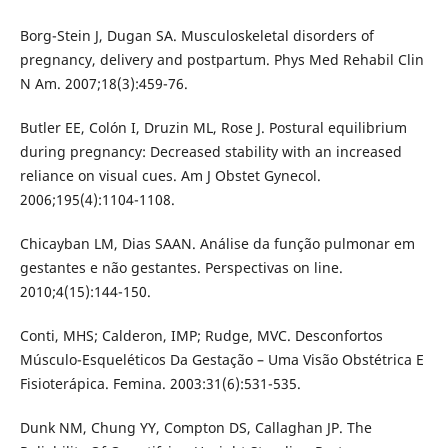
Borg-Stein J, Dugan SA. Musculoskeletal disorders of
pregnancy, delivery and postpartum. Phys Med Rehabil Clin
N Am. 2007;18(3):459-76.
Butler EE, Colón I, Druzin ML, Rose J. Postural equilibrium
during pregnancy: Decreased stability with an increased
reliance on visual cues. Am J Obstet Gynecol.
2006;195(4):1104-1108.
Chicayban LM, Dias SAAN. Análise da função pulmonar em
gestantes e não gestantes. Perspectivas on line.
2010;4(15):144-150.
Conti, MHS; Calderon, IMP; Rudge, MVC. Desconfortos
Músculo-Esqueléticos Da Gestação – Uma Visão Obstétrica E
Fisioterápica. Femina. 2003:31(6):531-535.
Dunk NM, Chung YY, Compton DS, Callaghan JP. The