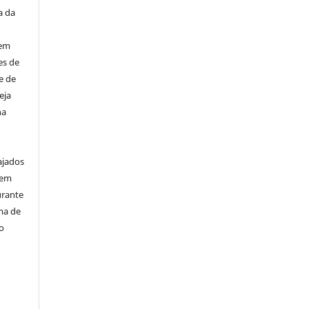
a da
 em
es de
e de
eja
na
ajados
 em
urante
ma de
to