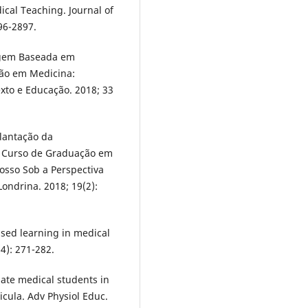
cal Teaching. Journal of
96-2897.
agem Baseada em
ção em Medicina:
to e Educação. 2018; 33
lantação da
 Curso de Graduação em
osso Sob a Perspectiva
ondrina. 2018; 19(2):
sed learning in medical
4): 271-282.
te medical students in
icula. Adv Physiol Educ.