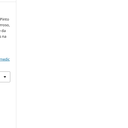
 Pinto
rroso,
e da
s na
amedic