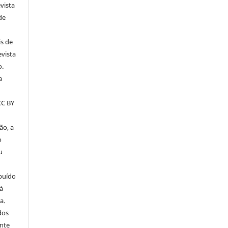
vista
de
is de
evista
o.
a
CC BY
ão, a
o
u
ibuído
 à
a.
dos
nte