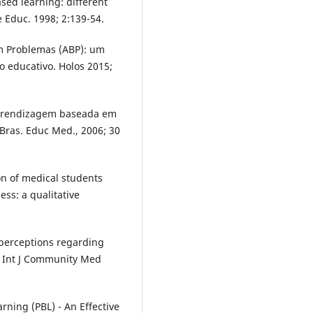
ed learning: different
 Educ. 1998; 2:139-54.
m Problemas (ABP): um
 educativo. Holos 2015;
aprendizagem baseada em
ras. Educ Med., 2006; 30
on of medical students
ss: a qualitative
 perceptions regarding
 Int J Community Med
rning (PBL) - An Effective