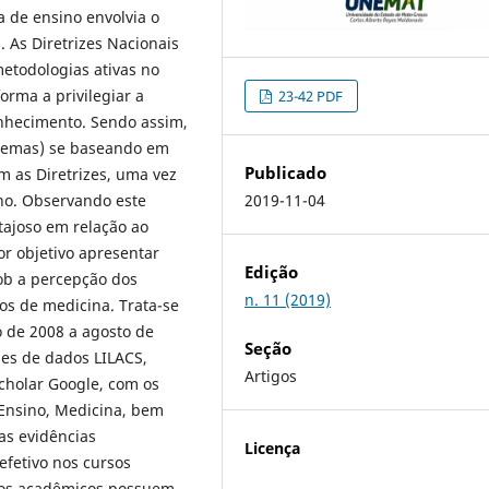
a de ensino envolvia o
. As Diretrizes Nacionais
metodologias ativas no
orma a privilegiar a
23-42 PDF
onhecimento. Sendo assim,
lemas) se baseando em
Publicado
 as Diretrizes, uma vez
no. Observando este
2019-11-04
tajoso em relação ao
or objetivo apresentar
Edição
ob a percepção dos
n. 11 (2019)
os de medicina. Trata-se
o de 2008 a agosto de
Seção
ses de dados LILACS,
Artigos
cholar Google, com os
Ensino, Medicina, bem
as evidências
Licença
fetivo nos cursos
o os acadêmicos possuem