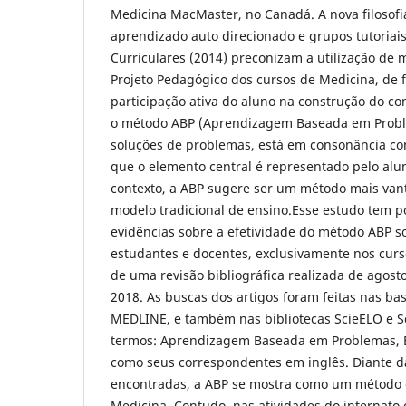
Medicina MacMaster, no Canadá. A nova filosofi
aprendizado auto direcionado e grupos tutoriais
Curriculares (2014) preconizam a utilização de 
Projeto Pedagógico dos cursos de Medicina, de f
participação ativa do aluno na construção do c
o método ABP (Aprendizagem Baseada em Prob
soluções de problemas, está em consonância com
que o elemento central é representado pelo alu
contexto, a ABP sugere ser um método mais van
modelo tradicional de ensino.Esse estudo tem p
evidências sobre a efetividade do método ABP s
estudantes e docentes, exclusivamente nos curs
de uma revisão bibliográfica realizada de agost
2018. As buscas dos artigos foram feitas nas ba
MEDLINE, e também nas bibliotecas ScieELO e S
termos: Aprendizagem Baseada em Problemas, 
como seus correspondentes em inglês. Diante d
encontradas, a ABP se mostra como um método e
Medicina. Contudo, nas atividades do internat