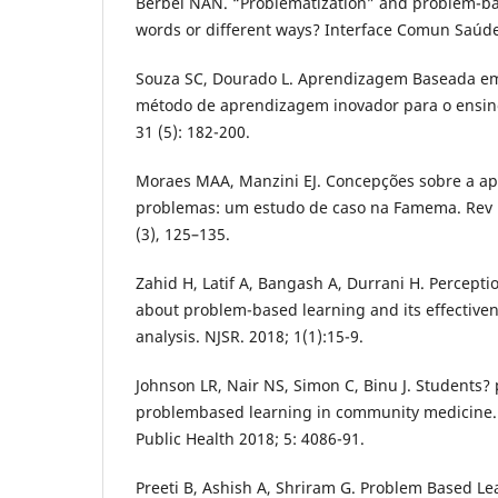
Berbel NAN. “Problematization” and problem-bas
words or different ways? Interface Comun Saúde
Souza SC, Dourado L. Aprendizagem Baseada e
método de aprendizagem inovador para o ensino
31 (5): 182-200.
Moraes MAA, Manzini EJ. Concepções sobre a 
problemas: um estudo de caso na Famema. Rev B
(3), 125–135.
Zahid H, Latif A, Bangash A, Durrani H. Percepti
about problem-based learning and its effectivene
analysis. NJSR. 2018; 1(1):15-9.
Johnson LR, Nair NS, Simon C, Binu J. Students?
problembased learning in community medicine.
Public Health 2018; 5: 4086-91.
Preeti B, Ashish A, Shriram G. Problem Based Lea