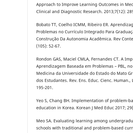
Approach to Improve Learning Outcomes in Medi
Clinical and Diagnostic Research. 2013;7(12): 28
Bobato TT, Coelho ICMM, Ribeiro ER. Aprendiz
Problemas no Currículo Integrado Para Gradua
Construção Da Autonomia Acadêmica. Rev Contex
(105): 52-67.
Rondon GAS, Maciel CMLA, Fernandes CT. A Imp
Aprendizagem Baseada em Problemas – PBL, no
Medicina da Universidade do Estado do Mato Gr
dos Estudantes. Rev. Ens. Educ. Cienc. Human., L
195-201.
Yeo S, Chang BH. Implementation of problem-ba
education in Korea. Korean J Med Educ 2017; 29(
Meo SA. Evaluating learning among undergradua
schools with traditional and problem-based curr