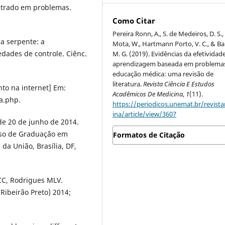
ntrado em problemas.
Como Citar
Pereira Ronn, A., S. de Medeiros, D. S.,
da serpente: a
Mota, W., Hartmann Porto, V. C., & Ba
ades de controle. Ciênc.
M. G. (2019). Evidências da efetividad
aprendizagem baseada em problema
educação médica: uma revisão de
literatura.
Revista Ciência E Estudos
to na internet] Em:
Acadêmicos De Medicina
,
1
(11).
a.php.
https://periodicos.unemat.br/revist
ina/article/view/3607
de 20 de junho de 2014.
urso de Graduação em
Formatos de Citação
 da União, Brasília, DF,
CC, Rodrigues MLV.
ibeirão Preto) 2014;