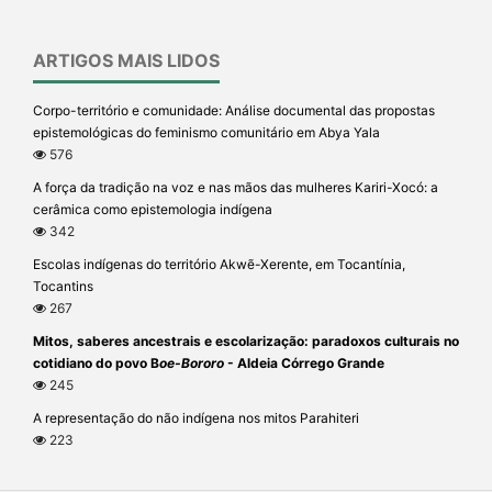
ARTIGOS MAIS LIDOS
Corpo-território e comunidade: Análise documental das propostas
epistemológicas do feminismo comunitário em Abya Yala
576
A força da tradição na voz e nas mãos das mulheres Kariri-Xocó: a
cerâmica como epistemologia indígena
342
Escolas indígenas do território Akwẽ-Xerente, em Tocantínia,
Tocantins
267
Mitos, saberes ancestrais e escolarização: paradoxos culturais no
cotidiano do povo B
oe-Bororo
- Aldeia Córrego Grande
245
A representação do não indígena nos mitos Parahiteri
223