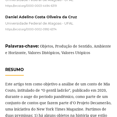
https://orcid.org/0000-0003-4494-6319
Daniel Adelino Costa Oliveira da Cruz
Universidade Federal de Alagoas - UFAL
https://orcid.org/0000-0002-0992-6374
Palavras-chave:
Objetos, Produção de Sentido, Ambiente
e Horizonte, Valores Distópicos, Valores Utópicos
RESUMO
Este artigo tem como objetivo a análise de um conto de Mia
Couto, intitulado de “O gentil ladrão”, publicado em 2020,
durante o auge do período pandêmico, como parte de um
conjunto de contos que fazem parte d’O Projeto Decamerão,
uma iniciativa do New York Times Magazine. Partimos de
duas premissas: 1) há alguns objetos na história que estão