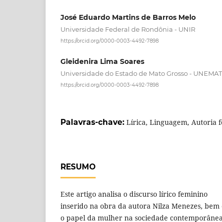
José Eduardo Martins de Barros Melo
Universidade Federal de Rondônia - UNIR
https://orcid.org/0000-0003-4492-7898
Gleidenira Lima Soares
Universidade do Estado de Mato Grosso - UNEMAT
https://orcid.org/0000-0003-4492-7898
Palavras-chave:
Lírica, Linguagem, Autoria 
RESUMO
Este artigo analisa o discurso lírico feminino
inserido na obra da autora Nilza Menezes, bem
o papel da mulher na sociedade contemporâne