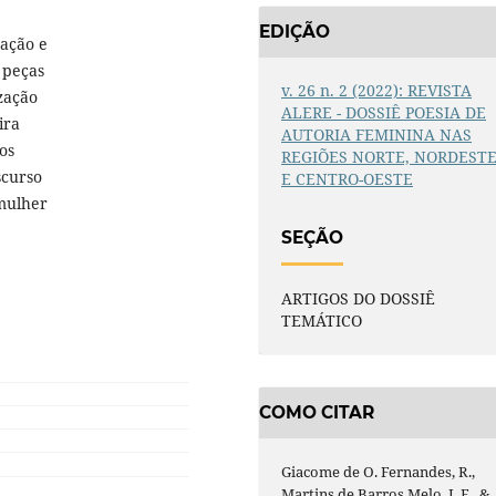
EDIÇÃO
pação e
 peças
v. 26 n. 2 (2022): REVISTA
ização
ALERE - DOSSIÊ POESIA DE
ira
AUTORIA FEMININA NAS
os
REGIÕES NORTE, NORDEST
scurso
E CENTRO-OESTE
mulher
SEÇÃO
ARTIGOS DO DOSSIÊ
TEMÁTICO
COMO CITAR
Giacome de O. Fernandes, R.,
Martins de Barros Melo, J. E., &