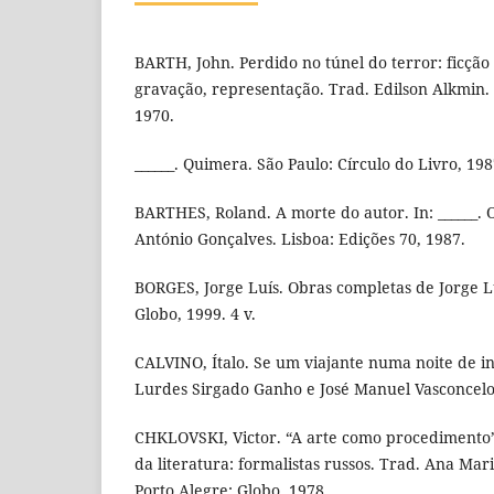
BARTH, John. Perdido no túnel do terror: ficção
gravação, representação. Trad. Edilson Alkmin. 
1970.
______. Quimera. São Paulo: Círculo do Livro, 198
BARTHES, Roland. A morte do autor. In: ______. 
António Gonçalves. Lisboa: Edições 70, 1987.
BORGES, Jorge Luís. Obras completas de Jorge Lu
Globo, 1999. 4 v.
CALVINO, Ítalo. Se um viajante numa noite de i
Lurdes Sirgado Ganho e José Manuel Vasconcelos
CHKLOVSKI, Victor. “A arte como procedimento”. I
da literatura: formalistas russos. Trad. Ana Mariz
Porto Alegre: Globo, 1978.