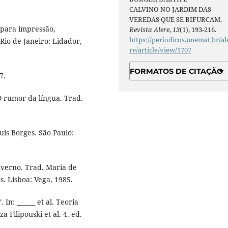
CALVINO NO JARDIM DAS
VEREDAS QUE SE BIFURCAM.
 para impressão,
Revista Alere
,
13
(1), 193-216.
https://periodicos.unemat.br/al
Rio de Janeiro: Lidador,
re/article/view/1707
FORMATOS DE CITAÇÃO
7.
O rumor da língua. Trad.
is Borges. São Paulo:
nverno. Trad. Maria de
. Lisboa: Vega, 1985.
n: ______ et al. Teoria
a Filipouski et al. 4. ed.