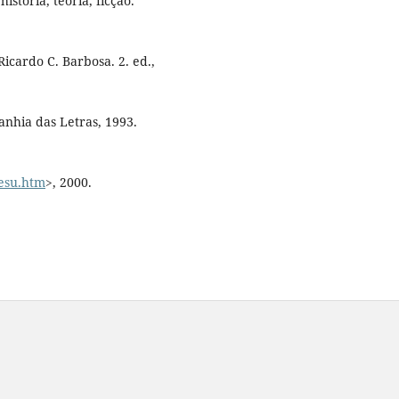
tória, teoria, ficção.
icardo C. Barbosa. 2. ed.,
anhia das Letras, 1993.
resu.htm
>, 2000.