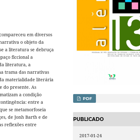
e compareceu em diversos
narrativa o objeto da
se a literatura se debruça
paço ficcional a
a literatura, a
a trama das narrativas
da materialidade literária
e do presente. As
ematizam a condição
PDF
contingência: entre a
 que se metamorfoseia
es, de Jonh Barth e de
PUBLICADO
as reflexões entre
2017-01-24