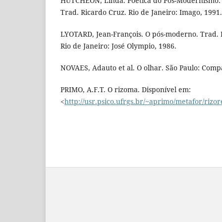
HUTCHEON, Linda. Poética do Pós-Modernismo: his
Trad. Ricardo Cruz. Rio de Janeiro: Imago, 1991.
LYOTARD, Jean-François. O pós-moderno. Trad. R
Rio de Janeiro: José Olympio, 1986.
NOVAES, Adauto et al. O olhar. São Paulo: Comp
PRIMO, A.F.T. O rizoma. Disponível em:
<
http://usr.psico.ufrgs.br/~aprimo/metafor/rizo