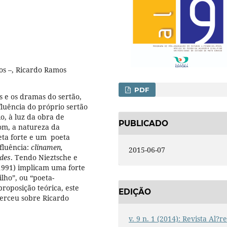
os –, Ricardo Ramos
PDF
s e os dramas do sertão,
fluência do próprio sertão
io, à luz da obra de
PUBLICADO
oom, a natureza da
eta forte e um poeta
luência:
clinamen,
2015-06-07
ades
. Tendo Nieztsche e
(1991) implicam uma forte
ilho”, ou “poeta-
roposição teórica, este
EDIÇÃO
xerceu sobre Ricardo
v. 9 n. 1 (2014): Revista Al?r