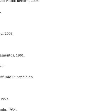
São Paulo: Record, 2006.
.
rd, 2008.
ramentos, 1961.
78.
 Difusão Européia do
 1957.
mpio, 1954.