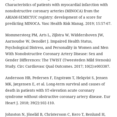
Characteristics of patients with myocardial infarction with
nonobstructive coronary arteries (MINOCA) from the
ARIAM-SEMICYUC registry: development of a score for
predicting MINOCA. Vasc Health Risk Manag. 2019; 15:57-67.
Mommersteeg PM, Arts L, Zijlstra W, Widdershoven JW,
Aarnoudse W, Denollet J. Impaired Health Status,
Psychological Distress, and Personality in Women and Men
With Nonobstructive Coronary Artery Disease: Sex and
Gender Differences: The TWIST (Tweesteden Mild Stenosis)
Study. Circ Cardiovasc Qual Outcomes. 2017; 10(2):e003387.
Andersson HB, Pedersen F, Engstrøm T, Helqvist S, Jensen
MK, Jørgensen E, et al. Long-term survival and causes of
death in patients with ST-elevation acute coronary
syndrome without obstructive coronary artery disease. Eur
Heart J. 2018; 39(2):102-110.
Johnston N, Jönelid B, Christersson C, Kero T, Renlund H,