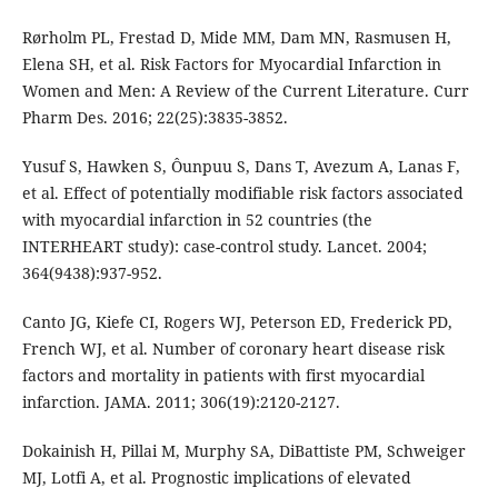
Rørholm PL, Frestad D, Mide MM, Dam MN, Rasmusen H,
Elena SH, et al. Risk Factors for Myocardial Infarction in
Women and Men: A Review of the Current Literature. Curr
Pharm Des. 2016; 22(25):3835-3852.
Yusuf S, Hawken S, Ôunpuu S, Dans T, Avezum A, Lanas F,
et al. Effect of potentially modifiable risk factors associated
with myocardial infarction in 52 countries (the
INTERHEART study): case-control study. Lancet. 2004;
364(9438):937-952.
Canto JG, Kiefe CI, Rogers WJ, Peterson ED, Frederick PD,
French WJ, et al. Number of coronary heart disease risk
factors and mortality in patients with first myocardial
infarction. JAMA. 2011; 306(19):2120-2127.
Dokainish H, Pillai M, Murphy SA, DiBattiste PM, Schweiger
MJ, Lotfi A, et al. Prognostic implications of elevated