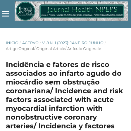
INÍCIO
/
ACERVO
/
V. 8 N. 1 (2023): JANEIRO-JUNHO
/
Artigo Original/ Original Article/ Artículo Originale
Incidência e fatores de risco
associados ao infarto agudo do
miocárdio sem obstrução
coronariana/ Incidence and risk
factors associated with acute
myocardial infarction with
nonobstructive coronary
arteries/ Incidencia y factores