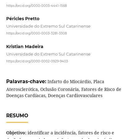
https://orcid.org/0000-0003-4441-1568
Péricles Pretto
Universidade do Extremo Sul Catarinense
https://orcid.org/0000-0003-3281-3308
Kristian Madeira
Universidade do Extremo Sul Catarinense
https://orcid.org/0000-0002-0929-9403
Palavras-chave:
Infarto do Miocárdio, Placa
Aterosclerótica, Oclusão Coronária, Fatores de Risco de
Doenças Cardíacas, Doenças Cardiovasculares
RESUMO
Objetivo:
identificar a incidência, fatores de risco e