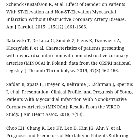
Schenck-Gustafsson K, et al. Effect of Gender on Patients
With ST-Elevation and Non-ST-Elevation Myocardial
Infarction Without Obstructive Coronary Artery Disease.
Am J Cardiol. 2015; 115(12):1661-1666.
Rakowski T, De Luca G, Siudak Z, Plens K, Dziewierz A,
Kleczyński P, et al. Characteristics of patients presenting
with myocardial infarction with non-obstructive coronary
arteries (MINOCA) in Poland: data from the ORPKI national
registry. J Thromb Thrombolysis. 2019; 47(3):462-466.
Safdar B, Spatz E, Dreyer R, Beltrame J, Lichtman J, Spertus
J, et al. Presentation, Clinical Profile, and Prognosis of Young
Patients With Myocardial Infarction With Nonobstructive
Coronary Arteries (MINOCA): Results From the VIRGO
Study. J Am Heart Assoc. 2018; 7(13).
Choo EH, Chang K, Lee KY, Lee D, Kim JG, Ahn Y, et al.
Prognosis and Predictors of Mortality in Patients Suffering