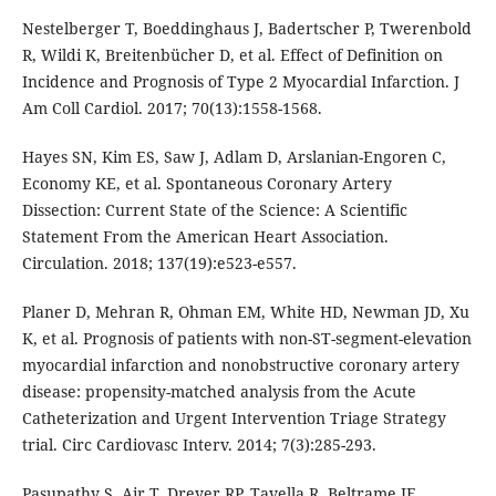
Nestelberger T, Boeddinghaus J, Badertscher P, Twerenbold
R, Wildi K, Breitenbücher D, et al. Effect of Definition on
Incidence and Prognosis of Type 2 Myocardial Infarction. J
Am Coll Cardiol. 2017; 70(13):1558-1568.
Hayes SN, Kim ES, Saw J, Adlam D, Arslanian-Engoren C,
Economy KE, et al. Spontaneous Coronary Artery
Dissection: Current State of the Science: A Scientific
Statement From the American Heart Association.
Circulation. 2018; 137(19):e523-e557.
Planer D, Mehran R, Ohman EM, White HD, Newman JD, Xu
K, et al. Prognosis of patients with non-ST-segment-elevation
myocardial infarction and nonobstructive coronary artery
disease: propensity-matched analysis from the Acute
Catheterization and Urgent Intervention Triage Strategy
trial. Circ Cardiovasc Interv. 2014; 7(3):285-293.
Pasupathy S, Air T, Dreyer RP, Tavella R, Beltrame JF.