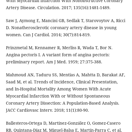
With Myocardial Infarction With Nonobstructive Coronary
Artery Disease. Circulation. 2017; 135(16):1481-1489.
Saw J, Aymong E, Mancini GB, Sedlak T, Starovoytov A, Ricci
D. Nonatherosclerotic coronary artery disease in young
women. Can J Cardiol. 2014; 30(7):814-819.
Prinzmetal M, Kennamer R, Merliss R, Wada T, Bor N.
Angina pectoris I. A variant form of angina pectoris:
preliminary report. Am J Med. 1959; 27:375-388.
Mahmoud AN, Taduru SS, Mentias A, Mahtta D, Barakat AF,
Saad M, et al. Trends of Incidence, Clinical Presentation,
and In-Hospital Mortality Among Women With Acute
Myocardial Infarction With or Without Spontaneous
Coronary Artery Dissection: A Population-Based Analysis.
JACC Cardiovasc Interv. 2018; 11(1):80-90.
Ballesteros-Ortega D, Martínez-González O, Gomez-Casero
RB, Quintana-Díaz M, Miguel-Balsa E, Martín-Parra C, et al.