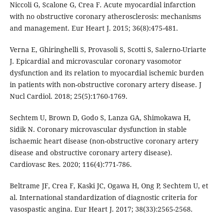
Niccoli G, Scalone G, Crea F. Acute myocardial infarction
with no obstructive coronary atherosclerosis: mechanisms
and management. Eur Heart J. 2015; 36(8):475-481.
Verna E, Ghiringhelli S, Provasoli S, Scotti S, Salerno-Uriarte
J. Epicardial and microvascular coronary vasomotor
dysfunction and its relation to myocardial ischemic burden
in patients with non-obstructive coronary artery disease. J
Nucl Cardiol. 2018; 25(5):1760-1769.
Sechtem U, Brown D, Godo S, Lanza GA, Shimokawa H,
Sidik N. Coronary microvascular dysfunction in stable
ischaemic heart disease (non-obstructive coronary artery
disease and obstructive coronary artery disease).
Cardiovasc Res. 2020; 116(4):771-786.
Beltrame JF, Crea F, Kaski JC, Ogawa H, Ong P, Sechtem U, et
al. International standardization of diagnostic criteria for
vasospastic angina. Eur Heart J. 2017; 38(33):2565-2568.