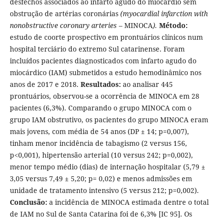
desfechos associados ao infarto agudo do miocárdio sem
obstrução de artérias coronárias
(myocardial infarction with
nonobstructive coronary arteries –
MINOCA
).
Método:
estudo de coorte prospectivo em prontuários clínicos num
hospital terciário do extremo Sul catarinense. Foram
incluídos pacientes diagnosticados com infarto agudo do
miocárdico (IAM) submetidos a estudo hemodinâmico nos
anos de 2017 e 2018.
Resultados:
ao analisar 445
prontuários, observou-se a ocorrência de MINOCA em 28
pacientes (6,3%). Comparando o grupo MINOCA com o
grupo IAM obstrutivo, os pacientes do grupo MINOCA eram
mais jovens, com média de 54 anos (DP ± 14; p=0,007),
tinham menor incidência de tabagismo (2 versus 156,
p<0,001), hipertensão arterial (10 versus 242; p=0,002),
menor tempo médio (dias) de internação hospitalar (5,79 ±
3,05 versus 7,49 ± 5,20; p= 0,02) e menos admissões em
unidade de tratamento intensivo (5 versus 212; p=0,002).
Conclusão:
a incidência de MINOCA estimada dentre o total
de IAM no Sul de Santa Catarina foi de 6,3% [IC 95]. Os