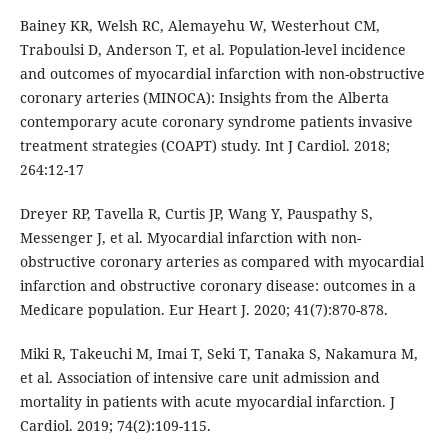
Bainey KR, Welsh RC, Alemayehu W, Westerhout CM,
Traboulsi D, Anderson T, et al. Population-level incidence
and outcomes of myocardial infarction with non-obstructive
coronary arteries (MINOCA): Insights from the Alberta
contemporary acute coronary syndrome patients invasive
treatment strategies (COAPT) study. Int J Cardiol. 2018;
264:12-17
Dreyer RP, Tavella R, Curtis JP, Wang Y, Pauspathy S,
Messenger J, et al. Myocardial infarction with non-
obstructive coronary arteries as compared with myocardial
infarction and obstructive coronary disease: outcomes in a
Medicare population. Eur Heart J. 2020; 41(7):870-878.
Miki R, Takeuchi M, Imai T, Seki T, Tanaka S, Nakamura M,
et al. Association of intensive care unit admission and
mortality in patients with acute myocardial infarction. J
Cardiol. 2019; 74(2):109-115.