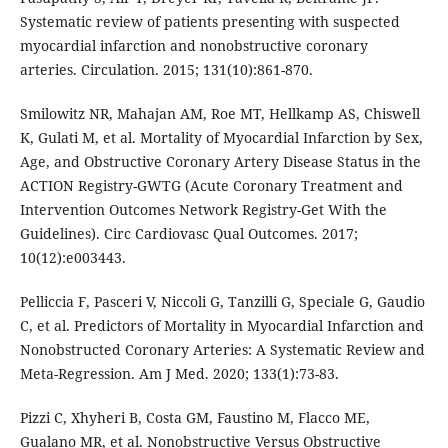
Systematic review of patients presenting with suspected
myocardial infarction and nonobstructive coronary
arteries. Circulation. 2015; 131(10):861-870.
Smilowitz NR, Mahajan AM, Roe MT, Hellkamp AS, Chiswell
K, Gulati M, et al. Mortality of Myocardial Infarction by Sex,
Age, and Obstructive Coronary Artery Disease Status in the
ACTION Registry-GWTG (Acute Coronary Treatment and
Intervention Outcomes Network Registry-Get With the
Guidelines). Circ Cardiovasc Qual Outcomes. 2017;
10(12):e003443.
Pelliccia F, Pasceri V, Niccoli G, Tanzilli G, Speciale G, Gaudio
C, et al. Predictors of Mortality in Myocardial Infarction and
Nonobstructed Coronary Arteries: A Systematic Review and
Meta-Regression. Am J Med. 2020; 133(1):73-83.
Pizzi C, Xhyheri B, Costa GM, Faustino M, Flacco ME,
Gualano MR, et al. Nonobstructive Versus Obstructive