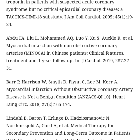
troponin in patients with suspected acute coronary
syndrome but no critical epicardial coronary disease: a
TACTICS-TIMI-18 substudy. J Am Coll Cardiol. 2005; 45(1):19-
24.
Abdu FA, Liu L, Mohammed AQ, Luo Y, Xu S, Auckle R, et al.
Myocardial infarction with non-obstructive coronary
arteries (MINOCA) in Chinese patients: Clinical features,
treatment and 1 year follow-up. Int J Cardiol. 2019; 287:27-
31.
Barr P, Harrison W, Smyth D, Flynn C, Lee M, Kerr A.
Myocardial Infarction Without Obstructive Coronary Artery
Disease is Not a Benign Condition (ANZACS-QI 10). Heart
Lung Circ. 2018; 27(2):165-174.
Lindahl B, Baron T, Erlinge D, Hadziosmanovic N,
Nordenskjöld A, Gard A, et al. Medical Therapy for
Secondary Prevention and Long-Term Outcome in Patients