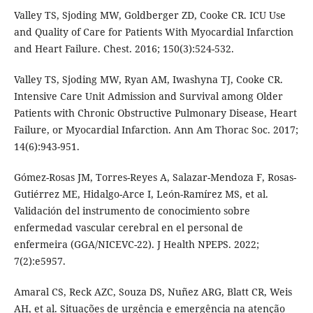
Valley TS, Sjoding MW, Goldberger ZD, Cooke CR. ICU Use
and Quality of Care for Patients With Myocardial Infarction
and Heart Failure. Chest. 2016; 150(3):524-532.
Valley TS, Sjoding MW, Ryan AM, Iwashyna TJ, Cooke CR.
Intensive Care Unit Admission and Survival among Older
Patients with Chronic Obstructive Pulmonary Disease, Heart
Failure, or Myocardial Infarction. Ann Am Thorac Soc. 2017;
14(6):943-951.
Gómez-Rosas JM, Torres-Reyes A, Salazar-Mendoza F, Rosas-
Gutiérrez ME, Hidalgo-Arce I, León-Ramírez MS, et al.
Validación del instrumento de conocimiento sobre
enfermedad vascular cerebral en el personal de
enfermeira (GGA/NICEVC-22). J Health NPEPS. 2022;
7(2):e5957.
Amaral CS, Reck AZC, Souza DS, Nuñez ARG, Blatt CR, Weis
AH, et al. Situações de urgência e emergência na atenção