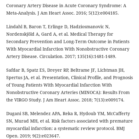
Coronary Artery Disease in Acute Coronary Syndrome: A
Meta-Analysis. J Am Heart Assoc. 2016; 5(12):e004185.
Lindahl B, Baron T, Erlinge D, Hadziosmanovic N,
Nordenskjöld A, Gard A, et al. Medical Therapy for
Secondary Prevention and Long-Term Outcome in Patients
With Myocardial Infarction With Nonobstructive Coronary
Artery Disease. Circulation. 2017; 135(16):1481-1489.
Safdar B, Spatz ES, Dreyer RP, Beltrame JF, Lichtman JH,
Spertus JA, et al. Presentation, Clinical Profile, and Prognosis
of Young Patients With Myocardial Infarction With
Nonobstructive Coronary Arteries (MINOCA): Results From
the VIRGO Study. J Am Heart Assoc. 2018; 7(13):e009174.
Dugani SB, Melendez APA, Reka R, Hydoub YM, McCafferty
SN, Murad MH, et al. Risk factors associated with premature
myocardial infarction: a systematic review protocol. BMJ
Open. 2019; 9(2):e023647.