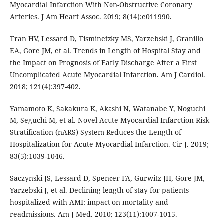
Myocardial Infarction With Non-Obstructive Coronary
Arteries. J Am Heart Assoc. 2019; 8(14):e011990.
Tran HV, Lessard D, Tisminetzky MS, Yarzebski J, Granillo
EA, Gore JM, et al. Trends in Length of Hospital Stay and
the Impact on Prognosis of Early Discharge After a First
Uncomplicated Acute Myocardial Infarction. Am J Cardiol.
2018; 121(4):397-402.
Yamamoto K, Sakakura K, Akashi N, Watanabe Y, Noguchi
M, Seguchi M, et al. Novel Acute Myocardial Infarction Risk
Stratification (nARS) System Reduces the Length of
Hospitalization for Acute Myocardial Infarction. Cir J. 2019;
83(5):1039-1046.
Saczynski JS, Lessard D, Spencer FA, Gurwitz JH, Gore JM,
Yarzebski J, et al. Declining length of stay for patients
hospitalized with AMI: impact on mortality and
readmissions. Am J Med. 2010; 123(11):1007-1015.