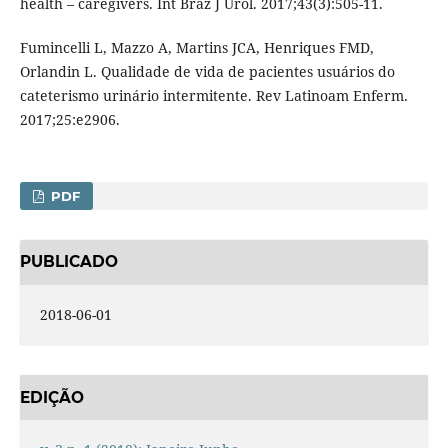
health – caregivers. Int Braz J Urol. 2017;43(3):505-11.
Fumincelli L, Mazzo A, Martins JCA, Henriques FMD,
Orlandin L. Qualidade de vida de pacientes usuários do
cateterismo urinário intermitente. Rev Latinoam Enferm.
2017;25:e2906.
PDF
PUBLICADO
2018-06-01
EDIÇÃO