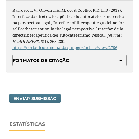
Barroso, T. V., Oliveira, H. M. de, & Coêlho, P. D. L. P. (2018).
Interface da diretriz terapêutica do autocateterismo vesical
na perspectiva legal / Interface of therapeutic guideline for
self-catheterization in the legal perspective / Interfaz de la
directriz terapéutica del autocateterismo vesical..
Journal
Health NPEPS
,
3
(1), 268-280.
https://periodicos.unemat.br/jhnpeps/article/view/2756
FORMATOS DE CITAÇÃO
ENVIAR SUBMISSÃO
ESTATÍSTICAS