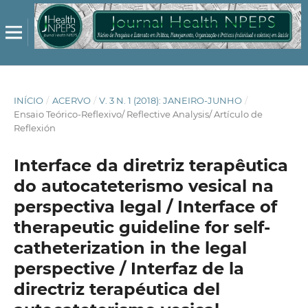
INÍCIO
/
ACERVO
/
V. 3 N. 1 (2018): JANEIRO-JUNHO
/
Ensaio Teórico-Reflexivo/ Reflective Analysis/ Artículo de
Reflexión
Interface da diretriz terapêutica
do autocateterismo vesical na
perspectiva legal / Interface of
therapeutic guideline for self-
catheterization in the legal
perspective / Interfaz de la
directriz terapéutica del