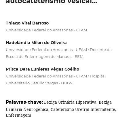
autocateterismo vesical...
Thiago Vital Barroso
Universidade Federal do Amazonas - UFAM
Hadelândia Milon de Oliveira
Universidade Federal do Amazonas - UFAM / Docente da
Escola de Enfermagem de Manaus - EEM.
Prisca Dara Lunieres Pêgas Coêlho
Universidade Federal do Amazonas - UFAM / Hospital
Universitário Getúlio Vargas - HUGV.
Palavras-chave:
Bexiga Urinária Hiperativa, Bexiga
Urinária Neurogênica, Cateterismo Uretral Intermitente,
Enfermagem