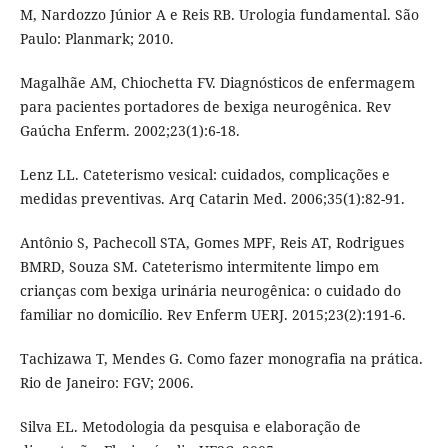
M, Nardozzo Júnior A e Reis RB. Urologia fundamental. São
Paulo: Planmark; 2010.
Magalhãe AM, Chiochetta FV. Diagnósticos de enfermagem
para pacientes portadores de bexiga neurogênica. Rev
Gaúcha Enferm. 2002;23(1):6-18.
Lenz LL. Cateterismo vesical: cuidados, complicações e
medidas preventivas. Arq Catarin Med. 2006;35(1):82-91.
Antônio S, Pachecoll STA, Gomes MPF, Reis AT, Rodrigues
BMRD, Souza SM. Cateterismo intermitente limpo em
crianças com bexiga urinária neurogênica: o cuidado do
familiar no domicílio. Rev Enferm UERJ. 2015;23(2):191-6.
Tachizawa T, Mendes G. Como fazer monografia na prática.
Rio de Janeiro: FGV; 2006.
Silva EL. Metodologia da pesquisa e elaboração de