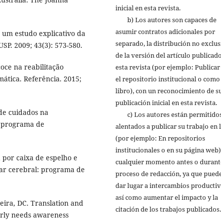
inicial en esta revista.
b) Los autores son capaces de
asumir contratos adicionales por
 um estudo explicativo da
separado, la distribución no exclus
SP. 2009; 43(3): 573-580.
de la versión del artículo publicad
oce na reabilitação
esta revista (por ejemplo: Publicar
mática. Referência. 2015;
el repositorio institucional o como
libro), con un reconocimiento de s
publicación inicial en esta revista.
de cuidados na
c) Los autores están permitidos
 programa de
alentados a publicar su trabajo en 
(por ejemplo: En repositorios
institucionales o en su página web)
 por caixa de espelho e
cualquier momento antes o durant
ar cerebral: programa de
proceso de redacción, ya que pued
dar lugar a intercambios productiv
así como aumentar el impacto y la
eira, DC. Translation and
citación de los trabajos publicados.
derly needs awareness