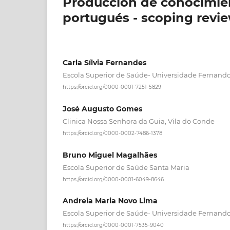
Producción de conocimien
portugués - scoping revi
Carla Sílvia Fernandes
Escola Superior de Saúde- Universidade Fernand
https://orcid.org/0000-0001-7251-5829
José Augusto Gomes
Clinica Nossa Senhora da Guia, Vila do Conde
https://orcid.org/0000-0002-7486-1378
Bruno Miguel Magalhães
Escola Superior de Saúde Santa Maria
https://orcid.org/0000-0001-6049-8646
Andreia Maria Novo Lima
Escola Superior de Saúde- Universidade Fernand
https://orcid.org/0000-0001-7535-9040