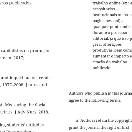
ivros publicados.
trabalho online (ex.:
repositórios
institucionais ou na s
página pessoal) a
qualquer ponto antes
durante o processo
editorial, já que isso 
gerar alterações
produtivas, bem com
 capitalistas na produção
aumentar o impacto e
ferm. 2017;
citação do trabalho
publicado.
c and impact factor trends
, 1977–2008. J nurs stud.
Authors who publish in this journa
agree to the following terms:
A. Measuring the Social
etrics. J Adv Nurs. 2018.
a) Authors retain the copyright
ng students’ attitudes
grant the journal the right of first
g: Does writing a