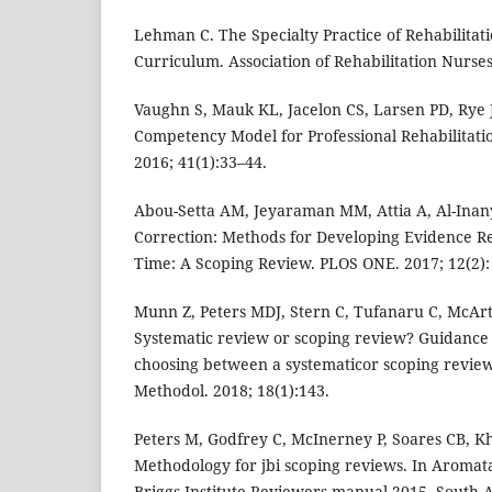
Lehman C. The Specialty Practice of Rehabilitat
Curriculum. Association of Rehabilitation Nurses
Vaughn S, Mauk KL, Jacelon CS, Larsen PD, Rye J,
Competency Model for Professional Rehabilitati
2016; 41(1):33–44.
Abou-Setta AM, Jeyaraman MM, Attia A, Al-Inany 
Correction: Methods for Developing Evidence Re
Time: A Scoping Review. PLOS ONE. 2017; 12(2):
Munn Z, Peters MDJ, Stern C, Tufanaru C, McArt
Systematic review or scoping review? Guidance
choosing between a systematicor scoping revi
Methodol. 2018; 18(1):143.
Peters M, Godfrey C, McInerney P, Soares CB, Kh
Methodology for jbi scoping reviews. In Aromata
Briggs Institute Reviewers manual 2015. South A