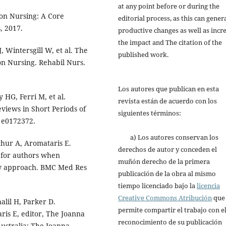
at any point before or during the
ion Nursing: A Core
editorial process, as this can gener
, 2017.
productive changes as well as incr
the impact and The citation of the
 Wintersgill W, et al. The
published work.
on Nursing. Rehabil Nurs.
Los autores que publican en esta
HG, Ferri M, et al.
revista están de acuerdo con los
views in Short Periods of
siguientes términos:
 e0172372.
a) Los autores conservan los
hur A, Aromataris E.
derechos de autor y conceden el
 for authors when
muñón derecho de la primera
ew approach. BMC Med Res
publicación de la obra al mismo
tiempo licenciado bajo la
licencia
Creative Commons Atribución
que
alil H, Parker D.
permite compartir el trabajo con e
ris E, editor, The Joanna
reconocimiento de su publicación
ustralia: The Joanna