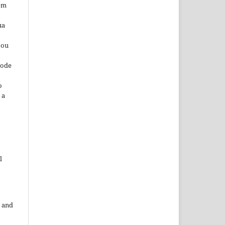
 em
ua
 ou
pode
o
 a
l
 and