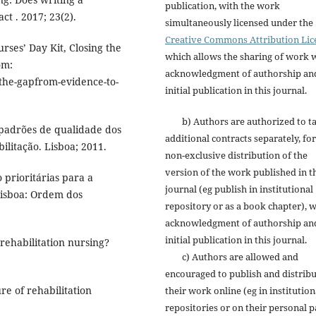
publication, with the work
ct . 2017; 23(2).
simultaneously licensed under the
Creative Commons Attribution Lic
rses’ Day Kit, Closing the
which allows the sharing of work 
om:
acknowledgment of authorship an
-the-gapfrom-evidence-to-
initial publication in this journal.
b) Authors are authorized to t
padrões de qualidade dos
additional contracts separately, for
litação. Lisboa; 2011.
non-exclusive distribution of the
version of the work published in t
 prioritárias para a
journal (eg publish in institutional
Lisboa: Ordem dos
repository or as a book chapter), w
acknowledgment of authorship an
initial publication in this journal.
ehabilitation nursing?
c) Authors are allowed and
encouraged to publish and distrib
e of rehabilitation
their work online (eg in institution
repositories or on their personal p