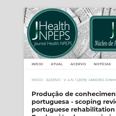
INÍCIO
ATUAL
ACERVO
NOTÍCIAS
INÍCIO
/
ACERVO
/
V. 4 N. 1 (2019): JANEIRO-JUN
Produção de conheciment
portuguesa - scoping rev
portuguese rehabilitation