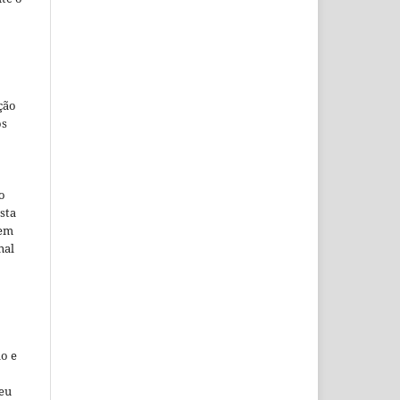
ção
os
o
sta
 em
nal
o e
seu