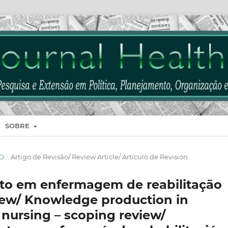
SOBRE
HO
/
Artigo de Revisão/ Review Article/ Artículo de Revisión
o em enfermagem de reabilitação
iew/ Knowledge production in
 nursing – scoping review/