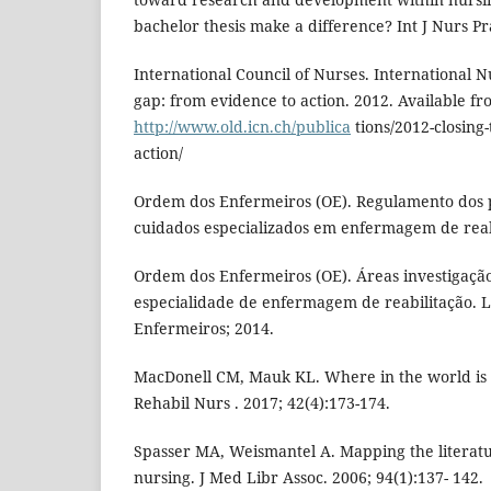
bachelor thesis make a difference? Int J Nurs Pra
International Council of Nurses. International Nu
gap: from evidence to action. 2012. Available fr
http://www.old.icn.ch/publica
tions/2012-closing
action/
Ordem dos Enfermeiros (OE). Regulamento dos 
cuidados especializados em enfermagem de reabi
Ordem dos Enfermeiros (OE). Áreas investigação
especialidade de enfermagem de reabilitação. 
Enfermeiros; 2014.
MacDonell CM, Mauk KL. Where in the world is r
Rehabil Nurs . 2017; 42(4):173-174.
Spasser MA, Weismantel A. Mapping the literatur
nursing. J Med Libr Assoc. 2006; 94(1):137- 142.