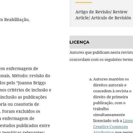
Artigo de Revisão/ Review
Article/ Artículo de Revisión
 Reabilitação,
LICENÇA
Autores que publicam nesta revist
concordam com os seguintes termo
o em enfermagem de
onais. Método: revisão do
Autores mantém os
dos pelo “Joanna Briggs
direitos autorais e
nos critérios de inclusão e
concedem à revista o
inclusão as publicações
direito de primeira
publicação, com o
oria ou coautoria de
trabalho
. Foram excluídos os
simultaneamente
e a enfermagem de
licenciado sob a
Licen
 estudos publicados entre
Creative Commons
s temáticas relevantes:
Attribution
que permi