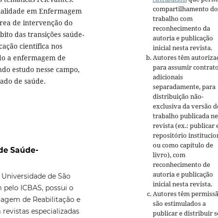
compartilhamento do
Qualidade em Enfermagem
trabalho com
área de intervenção do
reconhecimento da
ito das transições saúde-
autoria e publicação
ação científica nos
inicial nesta revista.
endo a enfermagem de
Autores têm autoriza
para assumir contrat
endo estudo nesse campo,
adicionais
dado de saúde.
separadamente, para
distribuição não-
exclusiva da versão d
trabalho publicada ne
revista (ex.: publicar
repositório institucio
ou como capítulo de
 de Saúde-
livro), com
reconhecimento de
autoria e publicação
 Universidade de São
inicial nesta revista.
pelo ICBAS, possui o
Autores têm permissã
rmagem de Reabilitação e
são estimulados a
revistas especializadas
publicar e distribuir 