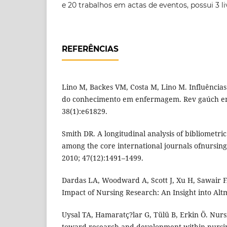
e 20 trabalhos em actas de eventos, possui 3 l
REFERÊNCIAS
Lino M, Backes VM, Costa M, Lino M. Influências
do conhecimento em enfermagem. Rev gaúch en
38(1):e61829.
Smith DR. A longitudinal analysis of bibliometri
among the core international journals ofnursing
2010; 47(12):1491–1499.
Dardas LA, Woodward A, Scott J, Xu H, Sawair F
Impact of Nursing Research: An Insight into Altm
Uysal TA, Hamaratç?lar G, Tülü B, Erkin Ö. Nursi
toward research and development within nursin