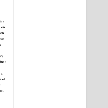
iva
o en
 en
 un
u
 y
línea
 en
e el
e
os,