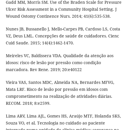
Gadd MM, Morris SM. Use of the Braden Scale for Pressure
Ulcer Risk Assessment in a Community Hospital Setting. J
Wound Ostomy Continence Nurs. 2014; 41(6):535-538.
Nunes JB, Bussanello J, Mello-Carpes PB, Cardoso LS, Costa
VZ, Deus LML. Concepções de saúde de cuidadores. Cienc
Cuid Saude. 2015; 14(4):1462-1470.
Meireles VC, Baldissera VDA. Qualidade da atenção aos
idosos: risco de lesão por pressão como condição
marcadora. Rev Rene. 2019; 20:e40122
Vieira VAS, Santos MDC, Almeida NA, Bernardes MFVG,
Mata LRF. Risco de lesão por pressão em idosos com
comprometimento na realização de atividades diárias.
RECOM. 2018; 8:e2599.
Lima ARV, Lima AJL, Gomes HS, Araújo MTF, Holanda SKS,
Souza VO, et al. Tecnologia no cuidado ao paciente
internado numa unidade de clínica médica: segurança na