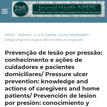
INÍCIO
/
ACERVO
/
V. 4 N. 2 (2019): JULHO-DEZEMBRO
/
Artigo Original/ Original Article/ Artículo Originale
Prevenção de lesão por pressão:
conhecimento e ações de
cuidadores e pacientes
domiciliares/ Pressure ulcer
prevention: knowledge and
actions of caregivers and home
patients/ Prevención de lesion
por presión: conocimiento y