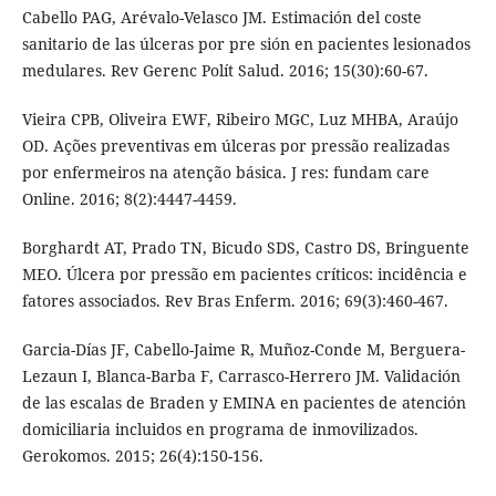
Cabello PAG, Arévalo-Velasco JM. Estimación del coste
sanitario de las úlceras por pre sión en pacientes lesionados
medulares. Rev Gerenc Polít Salud. 2016; 15(30):60-67.
Vieira CPB, Oliveira EWF, Ribeiro MGC, Luz MHBA, Araújo
OD. Ações preventivas em úlceras por pressão realizadas
por enfermeiros na atenção básica. J res: fundam care
Online. 2016; 8(2):4447-4459.
Borghardt AT, Prado TN, Bicudo SDS, Castro DS, Bringuente
MEO. Úlcera por pressão em pacientes críticos: incidência e
fatores associados. Rev Bras Enferm. 2016; 69(3):460-467.
Garcia-Días JF, Cabello-Jaime R, Muñoz-Conde M, Berguera-
Lezaun I, Blanca-Barba F, Carrasco-Herrero JM. Validación
de las escalas de Braden y EMINA en pacientes de atención
domiciliaria incluidos en programa de inmovilizados.
Gerokomos. 2015; 26(4):150-156.