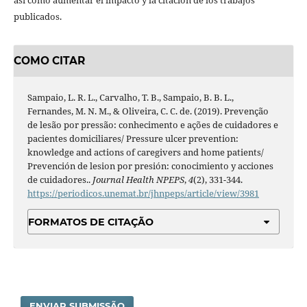
así como aumentar el impacto y la citación de los trabajos
publicados.
COMO CITAR
Sampaio, L. R. L., Carvalho, T. B., Sampaio, B. B. L.,
Fernandes, M. N. M., & Oliveira, C. C. de. (2019). Prevenção
de lesão por pressão: conhecimento e ações de cuidadores e
pacientes domiciliares/ Pressure ulcer prevention:
knowledge and actions of caregivers and home patients/
Prevención de lesion por presión: conocimiento y acciones
de cuidadores..
Journal Health NPEPS
,
4
(2), 331-344.
https://periodicos.unemat.br/jhnpeps/article/view/3981
FORMATOS DE CITAÇÃO
ENVIAR SUBMISSÃO