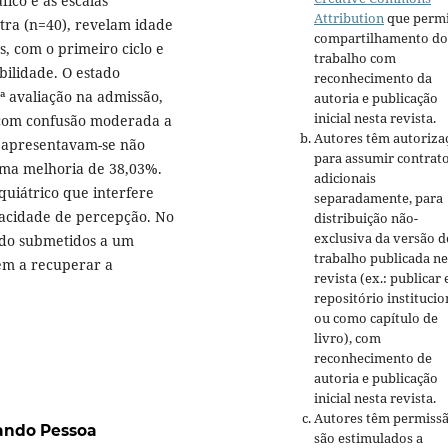
ico e as escalas
Attribution
que permi
tra (n=40), revelam idade
compartilhamento do
, com o primeiro ciclo e
trabalho com
bilidade. O estado
reconhecimento da
ª avaliação na admissão,
autoria e publicação
inicial nesta revista.
 com confusão moderada a
Autores têm autoriza
% apresentavam-se não
para assumir contrat
uma melhoria de 38,03%.
adicionais
uiátrico que interfere
separadamente, para
acidade de percepção. No
distribuição não-
exclusiva da versão d
ndo submetidos a um
trabalho publicada ne
em a recuperar a
revista (ex.: publicar
repositório institucio
ou como capítulo de
livro), com
reconhecimento de
autoria e publicação
inicial nesta revista.
Autores têm permissã
nando Pessoa
são estimulados a