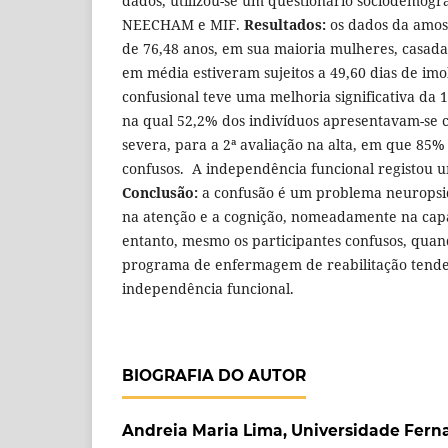
dados, utilizou-se um questionário sociodemográf
NEECHAM e MIF.
Resultados:
os dados da amos
de 76,48 anos, em sua maioria mulheres, casadas
em média estiveram sujeitos a 49,60 dias de imo
confusional teve uma melhoria significativa da 1
na qual 52,2% dos indivíduos apresentavam-se
severa, para a 2ª avaliação na alta, em que 85
confusos. A independência funcional registou 
Conclusão:
a confusão é um problema neuropsiq
na atenção e a cognição, nomeadamente na cap
entanto, mesmo os participantes confusos, qua
programa de enfermagem de reabilitação tend
independência funcional.
BIOGRAFIA DO AUTOR
Andreia Maria Lima, Universidade Fer