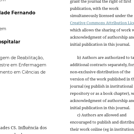
grant the journal the right of first
publication, with the work
idade Fernando
simultaneously licensed under the
Creative Commons Attribution Lic
gem
which allows the sharing of work 
acknowledgment of authorship an
ospitalar
initial publication in this journal.
b) Authors are authorized to t
agem de Reabilitação,
additional contracts separately, for
estre em Enfermagem
non-exclusive distribution of the
amento em Ciências de
version of the work published in t
journal (eg publish in institutional
repository or as a book chapter), w
acknowledgment of authorship an
initial publication in this journal.
c) Authors are allowed and
encouraged to publish and distrib
des CS. Influência dos
their work online (eg in institution