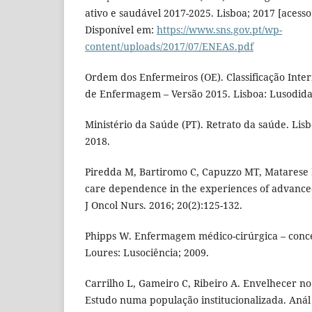
ativo e saudável 2017-2025. Lisboa; 2017 [acess
Disponível em:
https://www.sns.gov.pt/wp-
content/uploads/2017/07/ENEAS.pdf
Ordem dos Enfermeiros (OE). Classificação Inter
de Enfermagem – Versão 2015. Lisboa: Lusodida
Ministério da Saúde (PT). Retrato da saúde. Lisb
2018.
Piredda M, Bartiromo C, Capuzzo MT, Matarese
care dependence in the experiences of advance
J Oncol Nurs. 2016; 20(2):125-132.
Phipps W. Enfermagem médico-cirúrgica – conceit
Loures: Lusociência; 2009.
Carrilho L, Gameiro C, Ribeiro A. Envelhecer no
Estudo numa população institucionalizada. Anál P