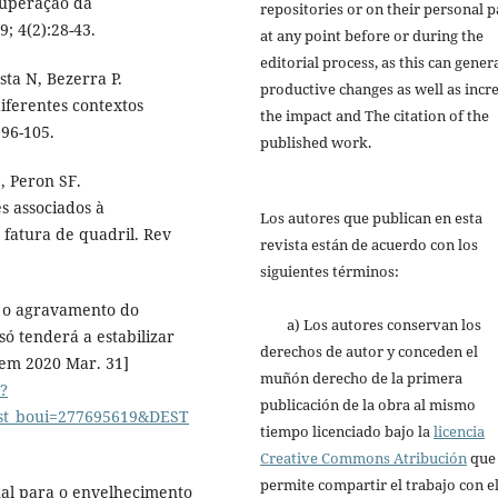
cuperação da
repositories or on their personal p
; 4(2):28-43.
at any point before or during the
editorial process, as this can gener
sta N, Bezerra P.
productive changes as well as incr
diferentes contextos
the impact and The citation of the
:96-105.
published work.
, Peron SF.
es associados à
Los autores que publican en esta
 fatura de quadril. Rev
revista están de acuerdo con los
siguientes términos:
se o agravamento do
a) Los autores conservan los
ó tenderá a estabilizar
derechos de autor y conceden el
 em 2020 Mar. 31]
muñón derecho de la primera
n?
publicación de la obra al mismo
st_boui=277695619&DEST
tiempo licenciado bajo la
licencia
Creative Commons Atribución
que
permite compartir el trabajo con e
nal para o envelhecimento