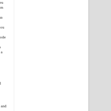
seu
 em
ua
 ou
pode
o
 a
l
 and