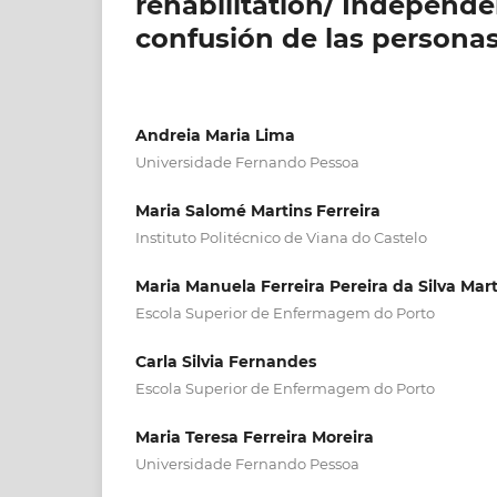
rehabilitation/ Independe
confusión de las personas
Andreia Maria Lima
Universidade Fernando Pessoa
Maria Salomé Martins Ferreira
Instituto Politécnico de Viana do Castelo
Maria Manuela Ferreira Pereira da Silva Mart
Escola Superior de Enfermagem do Porto
Carla Silvia Fernandes
Escola Superior de Enfermagem do Porto
Maria Teresa Ferreira Moreira
Universidade Fernando Pessoa