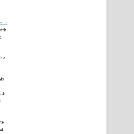
ense
with
d
ake
his
ith
d
ute
al