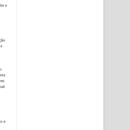
te o
ção
os
o
sta
 em
nal
o e