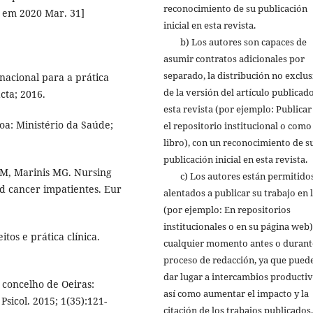
reconocimiento de su publicación
o em 2020 Mar. 31]
inicial en esta revista.
b) Los autores son capaces de
asumir contratos adicionales por
separado, la distribución no exclus
nacional para a prática
de la versión del artículo publicad
cta; 2016.
esta revista (por ejemplo: Publicar
oa: Ministério da Saúde;
el repositorio institucional o como
libro), con un reconocimiento de s
publicación inicial en esta revista.
 M, Marinis MG. Nursing
c) Los autores están permitidos
d cancer impatientes. Eur
alentados a publicar su trabajo en 
(por ejemplo: En repositorios
institucionales o en su página web)
os e prática clínica.
cualquier momento antes o durant
proceso de redacción, ya que pued
dar lugar a intercambios productiv
 concelho de Oeiras:
así como aumentar el impacto y la
sicol. 2015; 1(35):121-
citación de los trabajos publicados.