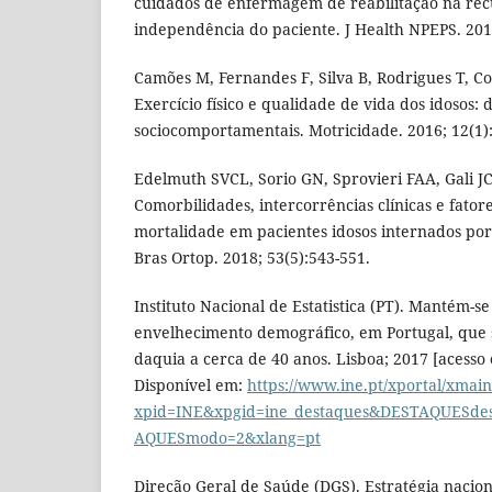
cuidados de enfermagem de reabilitação na re
independência do paciente. J Health NPEPS. 2019
Camões M, Fernandes F, Silva B, Rodrigues T, Co
Exercício físico e qualidade de vida dos idosos: 
sociocomportamentais. Motricidade. 2016; 12(1)
Edelmuth SVCL, Sorio GN, Sprovieri FAA, Gali JC
Comorbilidades, intercorrências clínicas e fator
mortalidade em pacientes idosos internados por
Bras Ortop. 2018; 53(5):543-551.
Instituto Nacional de Estatistica (PT). Mantém-
envelhecimento demográfico, em Portugal, que s
daquia a cerca de 40 anos. Lisboa; 2017 [acesso
Disponível em:
https://www.ine.pt/xportal/xmai
xpid=INE&xpgid=ine_destaques&DESTAQUESde
AQUESmodo=2&xlang=pt
Direção Geral de Saúde (DGS). Estratégia nacio