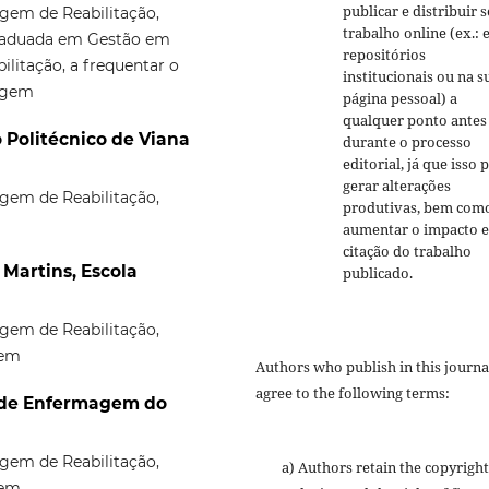
publicar e distribuir 
agem de Reabilitação,
trabalho online (ex.:
graduada em Gestão em
repositórios
itação, a frequentar o
institucionais ou na s
agem
página pessoal) a
qualquer ponto antes
o Politécnico de Viana
durante o processo
editorial, já que isso 
gerar alterações
agem de Reabilitação,
produtivas, bem com
aumentar o impacto e
citação do trabalho
 Martins, Escola
publicado.
agem de Reabilitação,
gem
Authors who publish in this journa
agree to the following terms:
r de Enfermagem do
agem de Reabilitação,
a) Authors retain the copyright
gem