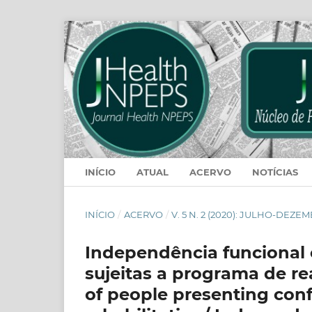
INÍCIO
ATUAL
ACERVO
NOTÍCIAS
INÍCIO
/
ACERVO
/
V. 5 N. 2 (2020): JULHO-DEZE
Independência funcional 
sujeitas a programa de r
of people presenting conf