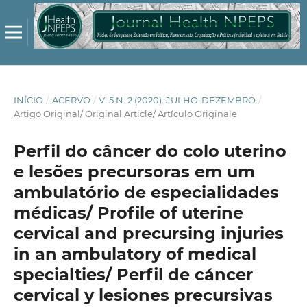
INÍCIO
/
ACERVO
/
V. 5 N. 2 (2020): JULHO-DEZEMBRO
/
Artigo Original/ Original Article/ Artículo Originale
Perfil do câncer do colo uterino
e lesões precursoras em um
ambulatório de especialidades
médicas/ Profile of uterine
cervical and precursing injuries
in an ambulatory of medical
specialties/ Perfil de cáncer
cervical y lesiones precursivas