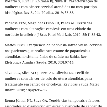
Rozario S, Silva IF, Koifman RJ, Silva IF. Caracterização de
mulheres com câncer cervical atendidas no Inca por tipo
histológico. Rev Saúde Pública. 2019; 53:88.
Pedrosa TFM, Magalhães Filho SD, Peres AL. Perfil das
mulheres com alterações cervicais em uma cidade do
nordeste brasileiro. J Bras Patol Med Lab. 2019; 55(1):32-43.
Mattos PSMS. Frequência de neoplasia intraepitelial cervical
nas pacientes que realizaram exame de papanicolau
atendidas no sistema único de saúde na Bahia. Rev
Eletrônica Atualiza Saúde. 2016; 3(3):07-14.
Silva RCG, Silva ACO, Peres AL, Oliveira SR. Perfil de
mulheres com câncer de colo do útero atendidas para
tratamento em centro de oncologia. Rev Bras Saúde Mater
Infant. 2018; 18(4):695-702.
Renna Júnior NL, Silva GA. Tendências temporais e fatores
associados ao diagnóstico em estágio avançado de câncer do