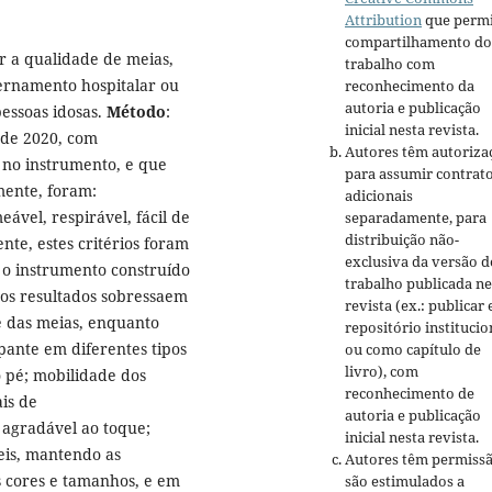
Attribution
que permi
compartilhamento do
r a qualidade de meias,
trabalho com
ernamento hospitalar ou
reconhecimento da
autoria e publicação
essoas idosas.
Método
:
inicial nesta revista.
 de 2020, com
Autores têm autoriza
s no instrumento, e que
para assumir contrat
mente, foram:
adicionais
ável, respirável, fácil de
separadamente, para
distribuição não-
ente, estes critérios foram
exclusiva da versão d
: o instrumento construído
trabalho publicada ne
dos resultados sobressaem
revista (ex.: publicar
de das meias, enquanto
repositório institucio
ante em diferentes tipos
ou como capítulo de
livro), com
o pé; mobilidade dos
reconhecimento de
ais de
autoria e publicação
 agradável ao toque;
inicial nesta revista.
veis, mantendo as
Autores têm permissã
as cores e tamanhos, e em
são estimulados a