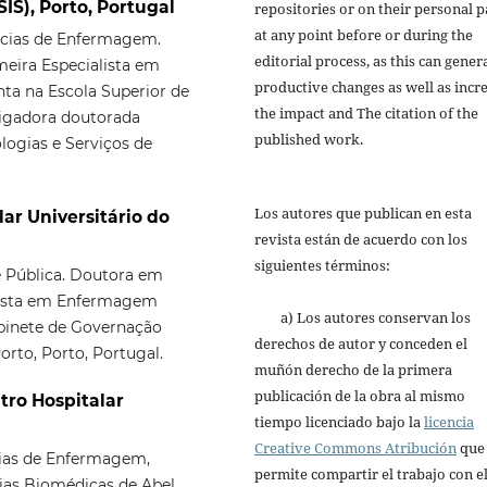
IS), Porto, Portugal
repositories or on their personal p
at any point before or during the
cias de Enfermagem.
editorial process, as this can gener
eira Especialista em
productive changes as well as incr
ta na Escola Superior de
the impact and The citation of the
tigadora doutorada
published work.
logias e Serviços de
Los autores que publican en esta
lar Universitário do
revista están de acuerdo con los
siguientes términos:
 Pública. Doutora em
lista em Enfermagem
a) Los autores conservan los
abinete de Governação
derechos de autor y conceden el
orto, Porto, Portugal.
muñón derecho de la primera
publicación de la obra al mismo
tro Hospitalar
tiempo licenciado bajo la
licencia
Creative Commons Atribución
que
ias de Enfermagem,
permite compartir el trabajo con e
ias Biomédicas de Abel