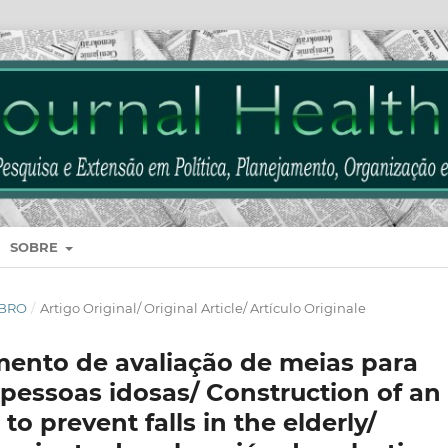
SOBRE
MBRO
/
Artigo Original/ Original Article/ Artículo Originale
ento de avaliação de meias para
essoas idosas/ Construction of an
to prevent falls in the elderly/