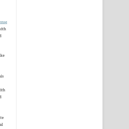
ense
with
d
ake
his
ith
d
ute
al