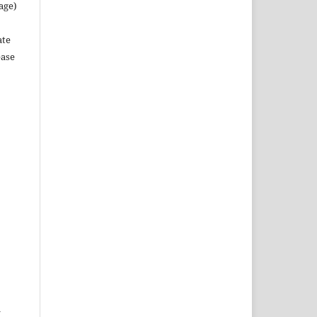
age)
ate
ease
l