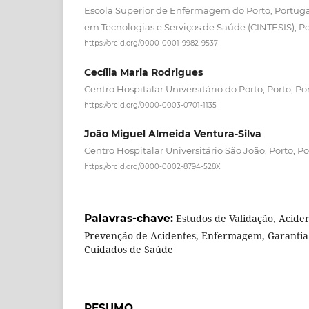
Escola Superior de Enfermagem do Porto, Portuga
em Tecnologias e Serviços de Saúde (CINTESIS), Po
https://orcid.org/0000-0001-9982-9537
Cecília Maria Rodrigues
Centro Hospitalar Universitário do Porto, Porto, Po
https://orcid.org/0000-0003-0701-1135
João Miguel Almeida Ventura-Silva
Centro Hospitalar Universitário São João, Porto, P
https://orcid.org/0000-0002-8794-528X
Palavras-chave:
Estudos de Validação, Acide
Prevenção de Acidentes, Enfermagem, Garantia
Cuidados de Saúde
RESUMO