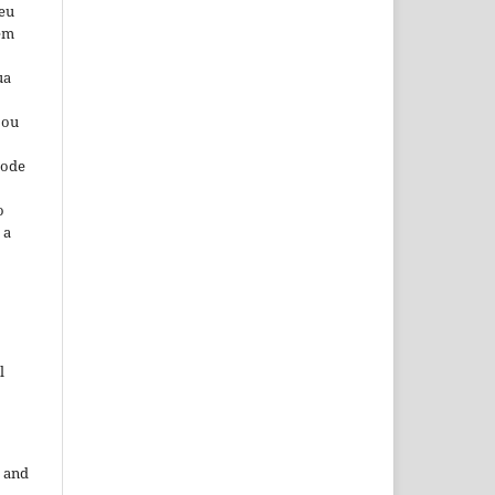
seu
 em
ua
 ou
pode
o
 a
l
 and