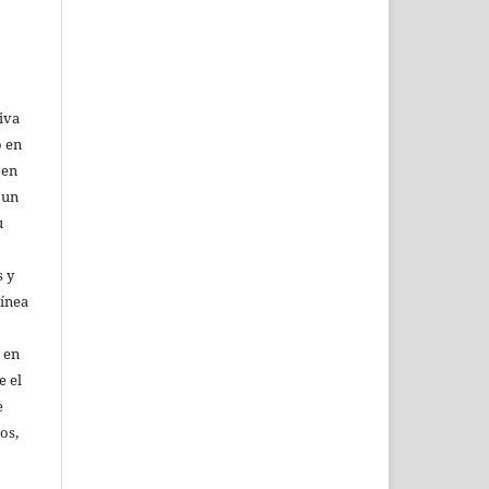
iva
o en
 en
 un
u
 y
línea
 en
e el
e
os,