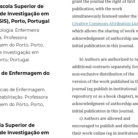
grant the journal the right of first
Escola Superior de
publication, with the work
 de Investigação em
simultaneously licensed under the
IS), Porto, Portugal
Creative Commons Attribution Lic
logia. Enfermeira
which allows the sharing of work 
. Professora
acknowledgment of authorship an
em do Porto, Porto,
initial publication in this journal.
de Investigação em
b) Authors are authorized to t
rto, Portugal.
additional contracts separately, for
or de Enfermagem do
non-exclusive distribution of the
version of the work published in t
journal (eg publish in institutional
cias de Enfermagem.
repository or as a book chapter), w
bilitação. Professora
acknowledgment of authorship an
em do Porto, Porto,
initial publication in this journal.
c) Authors are allowed and
la Superior de
encouraged to publish and distrib
 de Investigação em
their work online (eg in institution