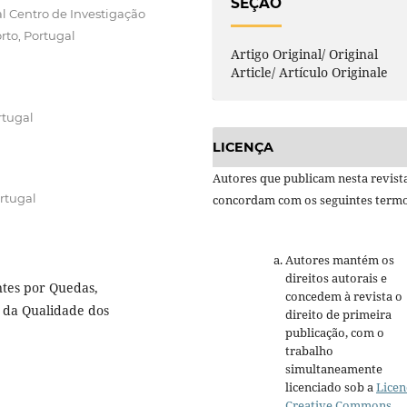
SEÇÃO
l Centro de Investigação
rto, Portugal
Artigo Original/ Original
Article/ Artículo Originale
rtugal
LICENÇA
Autores que publicam nesta revist
ortugal
concordam com os seguintes termo
Autores mantém os
direitos autorais e
ntes por Quedas,
concedem à revista o
 da Qualidade dos
direito de primeira
publicação, com o
trabalho
simultaneamente
licenciado sob a
Licen
Creative Commons