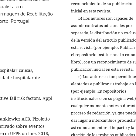
reconocimiento de su publicación
cialista em
inicial en esta revista.
ermagem de Reabilitação
b) Los autores son capaces de
orto, Portugal.
asumir contratos adicionales por
separado, la distribución no exclus
de la versión del artículo publicad
esta revista (por ejemplo: Publicar
el repositorio institucional o como
libro), con un reconocimiento de s
publicación inicial en esta revista.
spitalar-causas,
c) Los autores están permitidos
idade hospitalar de
alentados a publicar su trabajo en 
(por ejemplo: En repositorios
tive fall risk factors. Appl
institucionales o en su página web)
cualquier momento antes o durant
proceso de redacción, ya que pued
ankiewicz ACB, Pizolotto
dar lugar a intercambios productiv
privado sobre eventos
así como aumentar el impacto y la
erm UFPE on line. 2016;
citación de los trabajos publicados.