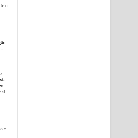
te o
ção
os
o
sta
 em
nal
o e