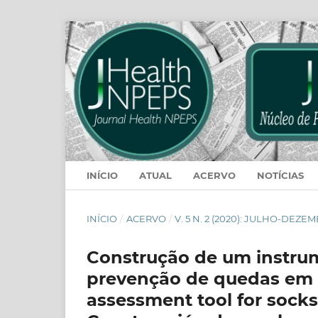
INÍCIO
ATUAL
ACERVO
NOTÍCIAS
INÍCIO
/
ACERVO
/
V. 5 N. 2 (2020): JULHO-DEZE
Construção de um instrum
prevenção de quedas em p
assessment tool for socks 