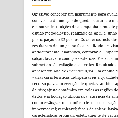
Objetivo
: conceber um instrumento para avalia
com vista à diminuição de quedas durante o int
em outras instituições de acompanhamento de p
estudo metodológico, realizado de abril a junho
participação de 32 peritos. Os critérios incluído
resultaram de um grupo focal realizado previa
antiderrapante, anatômica, confortável, imperme
calçar, lavável e condições estéticas. Posteriorm
submetidos à avaliação dos peritos.
Resultados
apresentou Alfa de
Cronbach
0,956. Da análise 
várias características indispensáveis à qualida
recurso para a prevenção de quedas: antiderrap
de piso; ajuste anatômico em todas as regiões d
dedos e articulação tibiotársica; ausência de sin
compressão/garrote; conforto térmico; sensação
impermeável; respirável; fáceis de calçar; lavá
características originais; esteticamente de vári