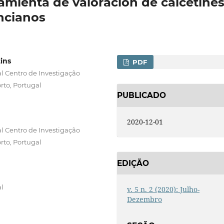
amienta de valoración de calcetine
ncianos
ins
PDF
l Centro de Investigação
rto, Portugal
PUBLICADO
2020-12-01
l Centro de Investigação
rto, Portugal
EDIÇÃO
al
v. 5 n. 2 (2020): Julho-
Dezembro